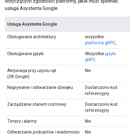
dotyczących zgodności platformy, jakie musi spełniać
usługa Asystenta Google:
Usługa Asystenta Google
Obsługiwane architektury
wszystkie
platformy gRPC
,
Obsługiwane języki
Wszystkie
języki
gRPC
Aktywacja przy użyciu rąk
Nie
(
OK Google
)
Nagrywanie i odtwarzanie dźwięku
Dostarczono kod
referencyjny
Zarządzanie stanem rozmowy
Dostarczono kod
referencyjny
Timery i alarmy
Nie
Odtwarzanie podcastów i wiadomości
Nie