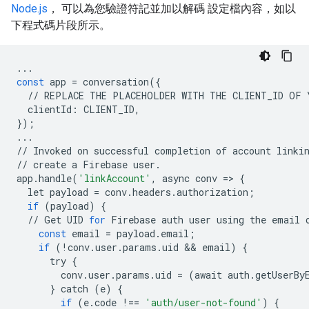
Node.js
， 可以為您驗證符記並加以解碼 設定檔內容，如以
下程式碼片段所示。
...
const
app
=
conversation
({
//
REPLACE
THE
PLACEHOLDER
WITH
THE
CLIENT_ID
OF
clientId
:
CLIENT_ID
,
});
...
//
Invoked
on
successful
completion
of
account
linki
//
create
a
Firebase
user
.
app
.
handle
(
'linkAccount'
,
async
conv
=>
{
let
payload
=
conv
.
headers
.
authorization
;
if
(
payload
)
{
//
Get
UID
for
Firebase
auth
user
using
the
email
const
email
=
payload
.
email
;
if
(
!
conv
.
user
.
params
.
uid
&&
email
)
{
try
{
conv
.
user
.
params
.
uid
=
(
await
auth
.
getUserBy
}
catch
(
e
)
{
if
(
e
.
code
!==
'auth/user-not-found'
)
{