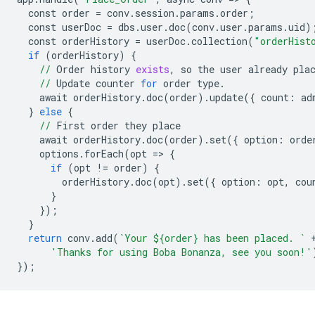
const
order
=
conv
.
session
.
params
.
order
;
const
userDoc
=
dbs
.
user
.
doc
(
conv
.
user
.
params
.
uid
)
const
orderHistory
=
userDoc
.
collection
(
"orderHist
if
(
orderHistory
)
{
//
Order
history
exists
,
so
the
user
already
pla
//
Update
counter
for
order
type
.
await
orderHistory
.
doc
(
order
)
.
update
({
count:
ad
}
else
{
//
First
order
they
place
await
orderHistory
.
doc
(
order
)
.
set
({
option:
orde
options
.
forEach
(
opt
=>
{
if
(
opt
!=
order
)
{
orderHistory
.
doc
(
opt
)
.
set
({
option:
opt
,
cou
}
});
}
return
conv
.
add
(
`Your ${order} has been placed. `
'Thanks for using Boba Bonanza, see you soon!'
});