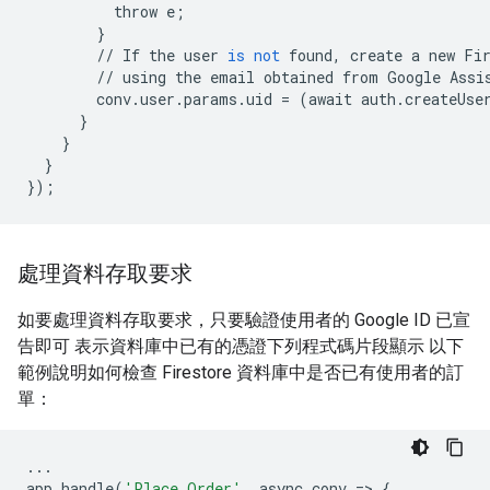
throw
e
;
}
//
If
the
user
is
not
found
,
create
a
new
Fi
//
using
the
email
obtained
from
Google
Assi
conv
.
user
.
params
.
uid
=
(
await
auth
.
createUse
}
}
}
});
處理資料存取要求
如要處理資料存取要求，只要驗證使用者的 Google ID 已宣
告即可 表示資料庫中已有的憑證下列程式碼片段顯示 以下
範例說明如何檢查 Firestore 資料庫中是否已有使用者的訂
單：
...
app
.
handle
(
'Place_Order'
,
async
conv
=>
{