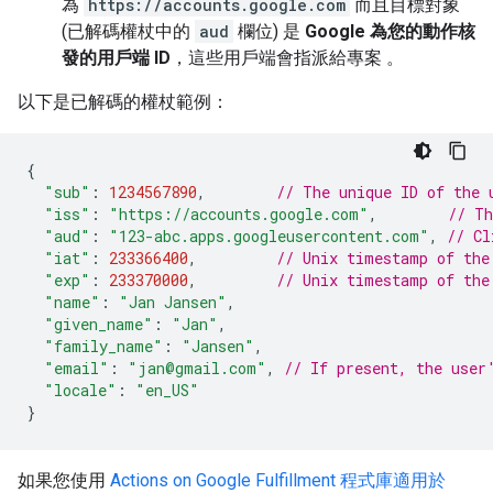
為
https://accounts.google.com
而且目標對象
(已解碼權杖中的
aud
欄位) 是
Google 為您的動作核
發的用戶端 ID
，這些用戶端會指派給專案 。
以下是已解碼的權杖範例：
{
"sub"
:
1234567890
,
// The unique ID of the 
"iss"
:
"https://accounts.google.com"
,
// Th
"aud"
:
"123-abc.apps.googleusercontent.com"
,
// Cl
"iat"
:
233366400
,
// Unix timestamp of the
"exp"
:
233370000
,
// Unix timestamp of the
"name"
:
"Jan Jansen"
,
"given_name"
:
"Jan"
,
"family_name"
:
"Jansen"
,
"email"
:
"jan@gmail.com"
,
// If present, the user
"locale"
:
"en_US"
}
如果您使用
Actions on Google Fulfillment 程式庫適用於