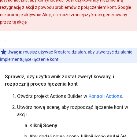
jest konieczne, aby kontynuować. Jeśli użytkownicy niezmienną
rezygnację z akcji z powodu problemów z połączeniem kont, Google
nie promuje aktywnie Akcji, co może zmniejszyć ruch generowany
przez tę akcję.
.
Uwaga:
musisz używać
Kreatora działań
. aby utworzyć działanie
implementujące łączenie kont.
Sprawdź
,
czy użytkownik został zweryfikowany
,
i
rozpocznij proces łączenia kont
Otwórz projekt Actions Builder w
Konsoli Actions
.
Utwórz nową scenę, aby rozpocząć łączenie kont w
akcji:
Kliknij
Sceny
.
Aby dodać nową scenę, kliknij ikonę
dodaj
(+).