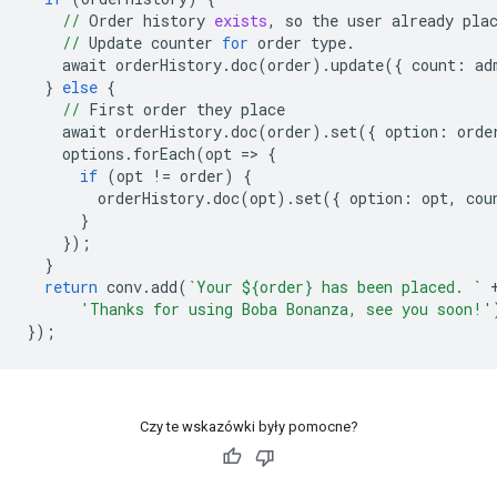
//
Order
history
exists
,
so
the
user
already
pla
//
Update
counter
for
order
type
.
await
orderHistory
.
doc
(
order
)
.
update
({
count:
ad
}
else
{
//
First
order
they
place
await
orderHistory
.
doc
(
order
)
.
set
({
option:
orde
options
.
forEach
(
opt
=>
{
if
(
opt
!=
order
)
{
orderHistory
.
doc
(
opt
)
.
set
({
option:
opt
,
cou
}
});
}
return
conv
.
add
(
`Your ${order} has been placed. `
'Thanks for using Boba Bonanza, see you soon!'
});
Czy te wskazówki były pomocne?