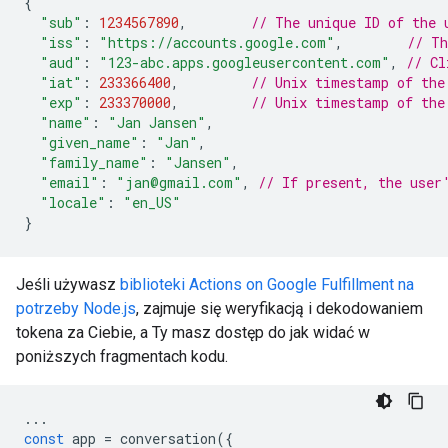
{
"sub"
:
1234567890
,
// The unique ID of the 
"iss"
:
"https://accounts.google.com"
,
// Th
"aud"
:
"123-abc.apps.googleusercontent.com"
,
// Cl
"iat"
:
233366400
,
// Unix timestamp of the
"exp"
:
233370000
,
// Unix timestamp of the
"name"
:
"Jan Jansen"
,
"given_name"
:
"Jan"
,
"family_name"
:
"Jansen"
,
"email"
:
"jan@gmail.com"
,
// If present, the user
"locale"
:
"en_US"
}
Jeśli używasz
biblioteki Actions on Google Fulfillment na
potrzeby Node.js
, zajmuje się weryfikacją i dekodowaniem
tokena za Ciebie, a Ty masz dostęp do jak widać w
poniższych fragmentach kodu.
...
const
app
=
conversation
({