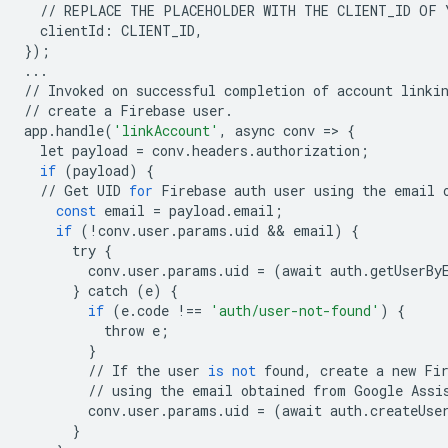
//
REPLACE
THE
PLACEHOLDER
WITH
THE
CLIENT_ID
OF
clientId
:
CLIENT_ID
,
});
...
//
Invoked
on
successful
completion
of
account
linki
//
create
a
Firebase
user
.
app
.
handle
(
'linkAccount'
,
async
conv
=>
{
let
payload
=
conv
.
headers
.
authorization
;
if
(
payload
)
{
//
Get
UID
for
Firebase
auth
user
using
the
email
const
email
=
payload
.
email
;
if
(
!
conv
.
user
.
params
.
uid
&&
email
)
{
try
{
conv
.
user
.
params
.
uid
=
(
await
auth
.
getUserBy
}
catch
(
e
)
{
if
(
e
.
code
!==
'auth/user-not-found'
)
{
throw
e
;
}
//
If
the
user
is
not
found
,
create
a
new
Fi
//
using
the
email
obtained
from
Google
Assi
conv
.
user
.
params
.
uid
=
(
await
auth
.
createUse
}