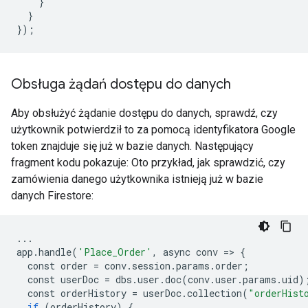
}
}
});
Obsługa żądań dostępu do danych
Aby obsłużyć żądanie dostępu do danych, sprawdź, czy
użytkownik potwierdził to za pomocą identyfikatora Google
token znajduje się już w bazie danych. Następujący
fragment kodu pokazuje: Oto przykład, jak sprawdzić, czy
zamówienia danego użytkownika istnieją już w bazie
danych Firestore:
...
app
.
handle
(
'Place_Order'
,
async
conv
=>
{
const
order
=
conv
.
session
.
params
.
order
;
const
userDoc
=
dbs
.
user
.
doc
(
conv
.
user
.
params
.
uid
)
const
orderHistory
=
userDoc
.
collection
(
"orderHist
if
(
orderHistory
)
{