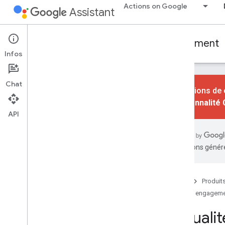
Actions on Google
Assistant
Conversational Actions
User engagement
Infos
Chat
Les actions de 
fonctionnalité
API
Découvrir les principes de base
Présentation
Atelier de programmation
traductions généré
Types d'engagement
Actualités quotidiennes
Accueil
Produit
Suggestions de routines
User engagem
Notifications push
Actuali
Associations à l'Assistant