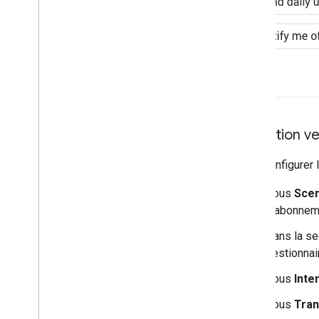
Transition v
Pour configurer 
Sous
Sce
d'abonneme
Dans la se
gestionnair
Sous
Inte
Sous
Tran