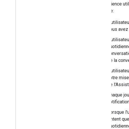
L'expérience uti
suivante:
L'utilisate
vous avez 
L'utilisate
quotidienne
conversati
de la conv
L'utilisate
votre mise
de l'Assis
Chaque jour
notificatio
Lorsque l'u
l'intent q
quotidienne