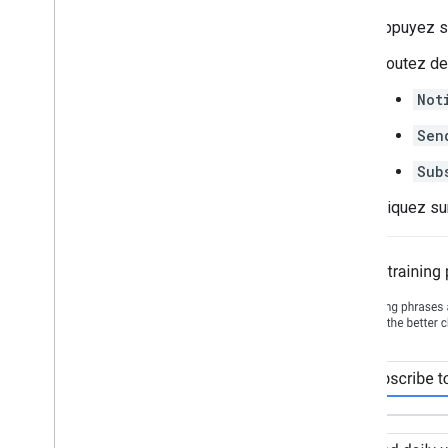
Appuyez 
Ajoutez de
Not
Sen
Sub
Cliquez s