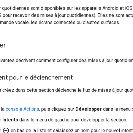
 quotidiennes sont disponibles sur les appareils Android et iOS (l
S pour recevoir des mises à jour quotidiennes). Elles ne sont a
mande vocale, les écrans connectés ou d'autres surfaces.
er
vantes décrivent comment configurer des mises à jour quotidien
tent pour le déclenchement
s créez dans cette section déclenche le flux de mises à jour quot
 la
console Actions
, puis cliquez sur
Développer
dans le menu s
ur
Intents
dans le menu de gauche pour développer la section.
add_circle_outline
ur
en bas de la liste et saisissez un nom pour le nouvel intent