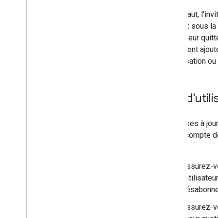
Par défaut, l'inv
apparaît sous la
l'utilisateur qu
également ajoute
conversation ou p
Cas d'utili
Les mises à jour
Tenez compte de
action:
Assurez-vo
l'utilisate
désabonne 
Assurez-vo