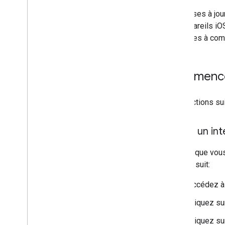
Des mises à jour
les appareils iO
enceintes à com
Commenc
Les sections sui
Créer un in
L'intent que vou
comme suit:
Accédez à
Cliquez s
Cliquez s