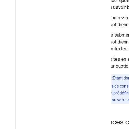
à jour quo
pas avoir 
Montrez à l
quotidienne
Ne submerg
quotidienne
contextes.
Faites en 
jour quotid
Remarque
:Étant don
recommandons de consul
quotidienne est prédéfin
votre intention ou votre 
Surfaces 