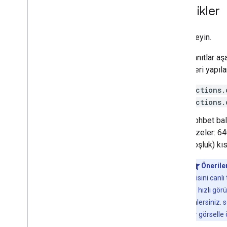
Dağıtma ve yönetme
Özellikler
Lansman öncesi yapılacaklar listesi
Sürüm oluşturma
'nı inceleyin.
Projenizi gönderme
Actions Console'a genel bakış
Basit yanıtlar aş
Yerelleştirme
özellikleri yapıla
Daha fazla özellik ekleme
actions.
Etkileşimli Tuval
actions.
Kullanıcı etkileşimi
Sohbet bal
Hesap bağlama
dizeler: 6
İşlemler
boşluk) kısa
Önerile
ilgisini can
ve hızlı gör
önlersiniz. 
bir görselle 