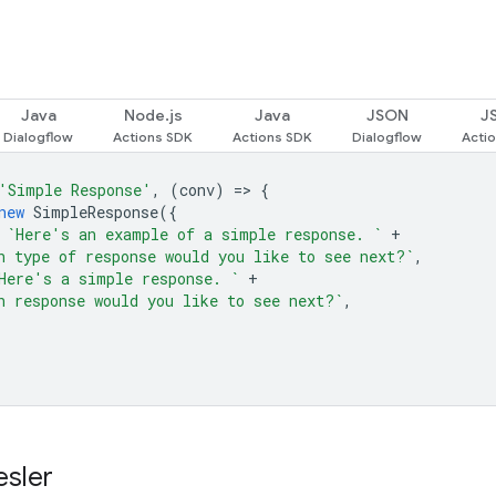
d
Java
Node.js
Java
JSON
J
'Simple Response'
,
(
conv
)
=
>
{
new
SimpleResponse
({
`Here's an example of a simple response. `
+
h type of response would you like to see next?`
,
Here's a simple response. `
+
h response would you like to see next?`
,
esler