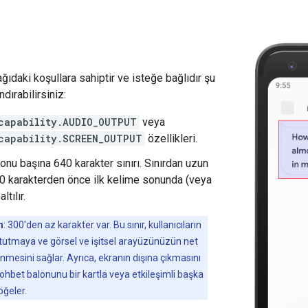
ağıdaki koşullara sahiptir ve isteğe bağlıdır şu
ndırabilirsiniz:
capability.AUDIO_OUTPUT
veya
capability.SCREEN_OUTPUT
özellikleri.
onu başına 640 karakter sınırı. Sınırdan uzun
40 karakterden önce ilk kelime sonunda (veya
ltılır.
n
: 300'den az karakter var. Bu sınır, kullanıcıların
lı tutmaya ve görsel ve işitsel arayüzünüzün net
ünmesini sağlar. Ayrıca, ekranın dışına çıkmasını
sohbet balonunu bir kartla veya etkileşimli başka
öğeler.