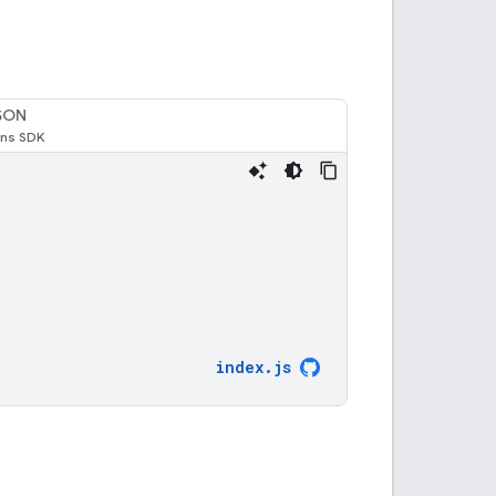
SON
index
.
js