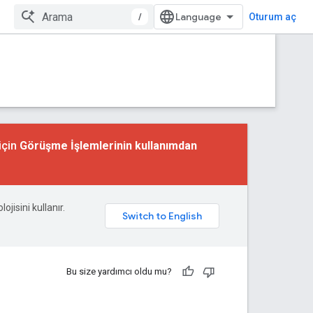
/
Oturum aç
için
Görüşme İşlemlerinin kullanımdan
ojisini kullanır.
Bu size yardımcı oldu mu?