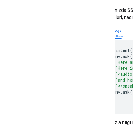
Yanıtlarınızda S
snippet'leri, na
Node.js
app
.
intent
(
conv
.
ask
(
`Here a
`Here i
`<audio
`and he
`</spea
conv
.
ask
(
});
Daha fazla bilgi 