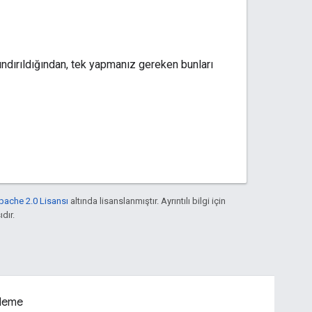
rındırıldığından, tek yapmanız gereken bunları
pache 2.0 Lisansı
altında lisanslanmıştır. Ayrıntılı bilgi için
ıdır.
leme