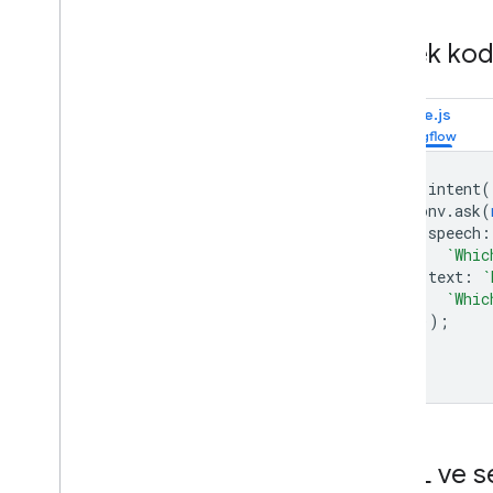
Örnek ko
Node.js
app
.
intent
(
conv
.
ask
(
speech
:
`Whic
text
:
`
`Whic
}));
});
SSML ve s