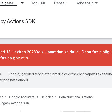
Belgeler
Topluluk
Destek
Daha fazla
acy Actions SDK
ri 13 Haziran 2023'te kullanımdan kaldırıldı. Daha fazla bilgi 
fasına göz atın.
Google, içerikleri tercih ettiğiniz dile çevirmek için yapay zeka teknol
rinde hata olabilir.
er
Google Assistant
Belgeler
Conversational Actions
 legacy Actions SDK