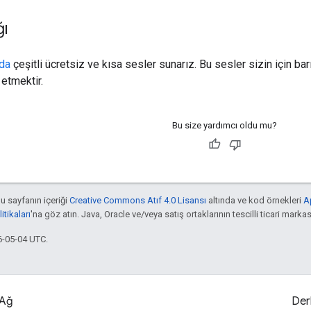
ğı
zda
çeşitli ücretsiz ve kısa sesler sunarız. Bu sesler sizin için ba
etmektir.
Bu size yardımcı oldu mu?
bu sayfanın içeriği
Creative Commons Atıf 4.0 Lisansı
altında ve kod örnekleri
A
tikaları
'na göz atın. Java, Oracle ve/veya satış ortaklarının tescilli ticari markas
6-05-04 UTC.
Ağ
Der