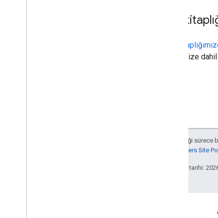
Ses kitaplı
Ses kitaplığımı
SSML'nize dahil 
Aksi belirtilmediği sürece 
Google Developers Site Poli
Son güncelleme tarihi: 202
Daha Fazla Bilgi