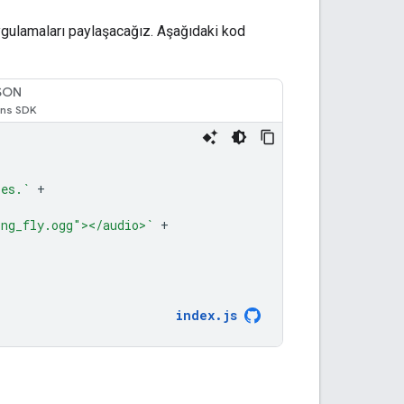
uygulamaları paylaşacağız. Aşağıdaki kod
SON
les.`
+
ing_fly.ogg"></audio>`
+
index
.
js