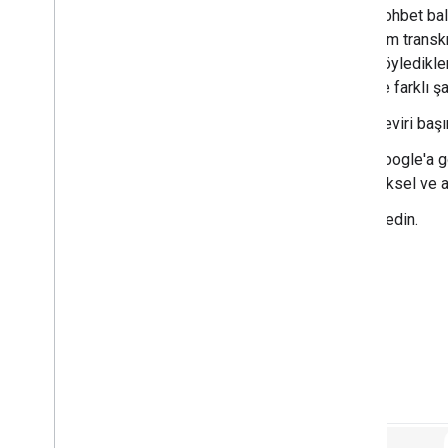
Sohbet bal
tam transkr
söyledikler
ve farklı ş
Çeviri başı
Google'a g
piksel ve 
ziyaret edin.