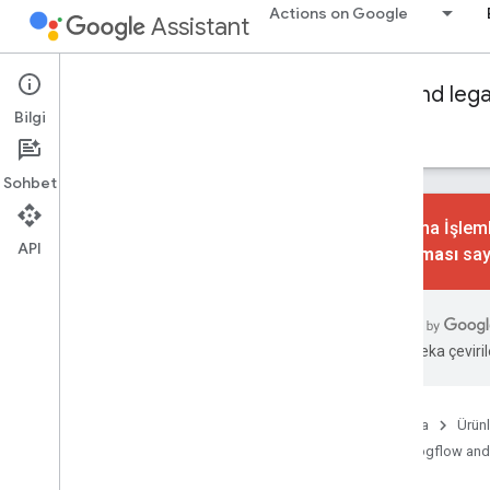
Actions on Google
Assistant
Conversational Actions
Dialogflow and leg
Bilgi
Rehberler
Referans
Örnekler
Sözlük
Sohbet
Konuşma İşlemle
API
kaldırılması
say
Temel seviye
Genel bakış
Amaçlar ve çağrı
Yapay zeka çevirile
Dialogflow ile Sipariş Karşılama
Actions SDK'sı ile sipariş karşılama
Görüşme tasarımı
Ana Sayfa
Ürünl
Dialogflow and
İstek karşılama oluşturun