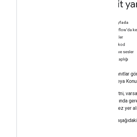
Basit ya
Dialogflow ile oluşturma
Actions SDK ile geliştirme
Yanıtlar
Bu sayfada
Genel bakış
Dialogflow'da ke
Basit yanıtlar
Özellikler
SSML (SML)
Örnek kod
Zengin yanıtlar
SSML ve sesler
Görsel seçim yanıtları
Ses kitaplığı
Yardımcılar
Görüşmedeki verileri kaydetme
Basit yanıtlar g
Çıkışlar ve yedekler
(TTS) veya Konu
Belirli yüzeyleri kapsayacak şekilde
kapsam
TTS metni, varsay
İstek karşılamayı dağıtma
bakıldığında ger
gerekmez yer alı
Test
Testlerle ilgili en iyi uygulamalar
Ayrıca, aşağıdak
Actions simülatörüne genel bakış