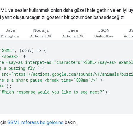
SML ve sesler kullanmak onları daha güzel hale getirir ve en iyi 
sıl yanıt oluşturacağınızı gösterir bir çözümden bahsedeceğiz:
Java
Node.js
Java
JSON
J
'SSML'
,
(
conv
)
=
>
{
`<speak>`
+
re <say-as interpet-as="characters">SSML</say-as> examp
s a buzzing fly `
+
 src="https://actions.google.com/sounds/v1/animals/buzz
re's a short pause <break time="800ms"/>`
+
k>`
);
'Which response would you like to see next?'
);
için
SSML referans belgelerine
bakın.