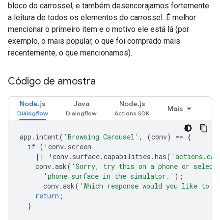
bloco do carrossel, e também desencorajamos fortemente
a leitura de todos os elementos do carrossel. É melhor
mencionar o primeiro item e o motivo ele está lá (por
exemplo, o mais popular, o que foi comprado mais
recentemente, o que mencionamos).
Código de amostra
Node.js
Java
Node.js
Mais
app
.
intent
(
'Browsing Carousel'
,
(
conv
)
=
>
{
if
(
!
conv
.
screen
||
!
conv
.
surface
.
capabilities
.
has
(
'actions.cap
conv
.
ask
(
'Sorry, try this on a phone or select
'phone surface in the simulator.'
);
conv
.
ask
(
'Which response would you like to s
return
;
}