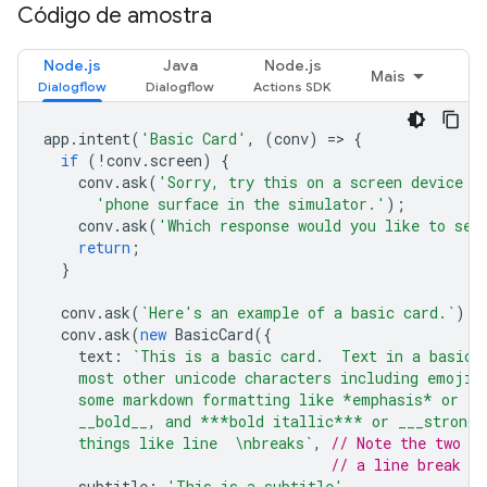
Código de amostra
Node.js
Java
Node.js
Mais
app
.
intent
(
'Basic Card'
,
(
conv
)
=
>
{
if
(
!
conv
.
screen
)
{
conv
.
ask
(
'Sorry, try this on a screen device o
'phone surface in the simulator.'
);
conv
.
ask
(
'Which response would you like to see
return
;
}
conv
.
ask
(
`Here's an example of a basic card.`
);
conv
.
ask
(
new
BasicCard
({
text
:
`This is a basic card.  Text in a basic 
    most other unicode characters including emojis
    some markdown formatting like *emphasis* or _i
    __bold__, and ***bold itallic*** or ___strong 
    things like line  \nbreaks`
,
// Note the two s
// a line break to
subtitle
:
'This is a subtitle'
,