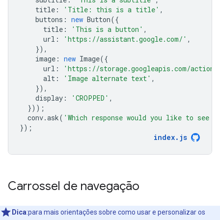
title
:
'Title: this is a title'
,
buttons
:
new
Button
({
title
:
'This is a button'
,
url
:
'https://assistant.google.com/'
,
}),
image
:
new
Image
({
url
:
'https://storage.googleapis.com/actions
alt
:
'Image alternate text'
,
}),
display
:
'CROPPED'
,
}));
conv
.
ask
(
'Which response would you like to see n
});
index
.
js
Carrossel de navegação
Dica
:para mais orientações sobre como usar e personalizar os