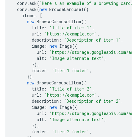
conv
.
ask
(
`Here's an example of a browsing carous
conv
.
ask
(
new
BrowseCarousel
({
items
:
[
new
BrowseCarouselItem
({
title
:
'Title of item 1'
,
url
:
'https://example.com'
,
description
:
'Description of item 1'
,
image
:
new
Image
({
url
:
'https://storage.googleapis.com/act
alt
:
'Image alternate text'
,
}),
footer
:
'Item 1 footer'
,
}),
new
BrowseCarouselItem
({
title
:
'Title of item 2'
,
url
:
'https://example.com'
,
description
:
'Description of item 2'
,
image
:
new
Image
({
url
:
'https://storage.googleapis.com/act
alt
:
'Image alternate text'
,
}),
footer
:
'Item 2 footer'
,