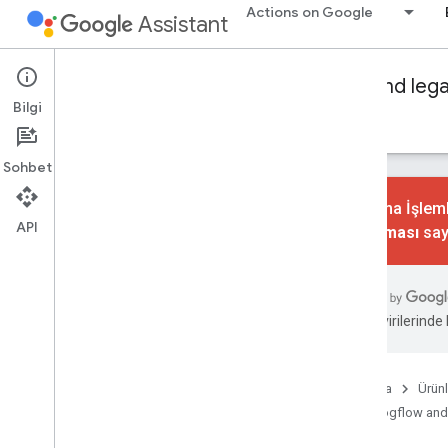
Actions on Google
Assistant
Conversational Actions
Dialogflow and leg
Bilgi
Rehberler
Referans
Örnekler
Sözlük
Sohbet
Konuşma İşlemle
API
kaldırılması
say
Temel seviye
Genel bakış
Amaçlar ve çağrı
zeka çevirilerinde h
Dialogflow ile Sipariş Karşılama
Actions SDK'sı ile sipariş karşılama
Görüşme tasarımı
Ana Sayfa
Ürünl
Dialogflow and
İstek karşılama oluşturun