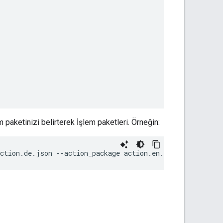
m paketinizi belirterek İşlem paketleri. Örneğin:
ction.de.json --action_package action.en.json --action_