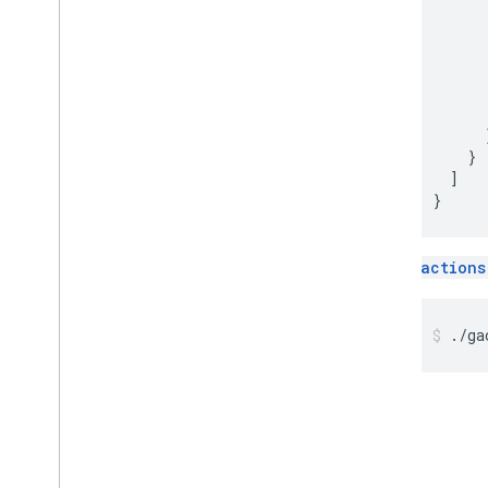
      
Yerelleştirme
      
Genel bakış
      
Dialogflow aracıları
      
İşlem paketleri
      
Sipariş karşılama
       
      }
    }

Daha fazla özellik ekleme
  ]

Etkileşimli Tuval
}
Kullanıcı etkileşimi
Hesap bağlama
İşlemler
gactions
./ga