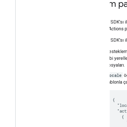
İşlem pa
Dialogflow ile oluşturma
Actions SDK ile geliştirme
Yanıtlar
Yardımcılar
Actions SDK'sı il
Görüşmedeki verileri kaydetme
bunları Actions
Çıkışlar ve yedekler
Actions SDK'sı il
Belirli yüzeyleri kapsayacak şekilde
kapsam
Desteklemek
İstek karşılamayı dağıtma
gibi yerell
dosyaları.
Test
Testlerle ilgili en iyi uygulamalar
locale
öğ
Actions simülatörüne genel bakış
şablonla ça
Dağıtma ve yönetme
{

Lansman öncesi yapılacaklar listesi
  "loc
Sürüm oluşturma
  "act
Projenizi gönderme
    {

Actions Console'a genel bakış
      