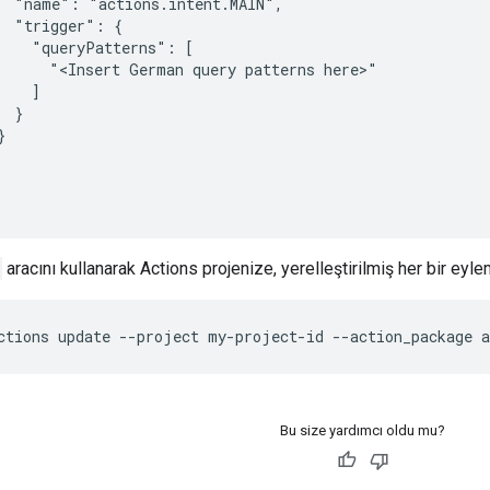
  "name": "actions.intent.MAIN",

  "trigger": {

    "queryPatterns": [

      "<Insert German query patterns here>"

    ]

 }



aracını kullanarak Actions projenize, yerelleştirilmiş her bir eyle
ctions update --project my-project-id --action_package a
Bu size yardımcı oldu mu?