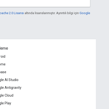
pache 2.0 Lisansı
altında lisanslanmıştır. Ayrıntılı bilgi için
Google
leme
roid
ome
base
le AI Studio
le Antigravity
le Cloud
le Play