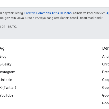
bu sayfanın içeriği
Creative Commons Atıf 4.0 Lisansı
altında ve kod örnekleri
A
'na göz atın. Java, Oracle ve/veya satış ortaklarının tescilli ticari markasıdır.
6-04-18 UTC.
Ağ
Der
Blog
And
Bluesky
Chr
Instagram
Fire
LinkedIn
Goog
X (Twitter)
Goog
YouTube
Goog
Goog