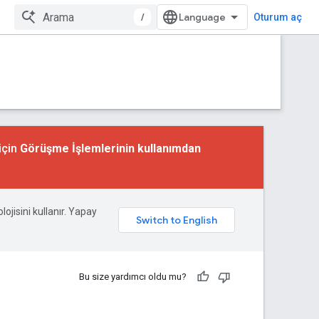
/
Oturum aç
için
Görüşme İşlemlerinin kullanımdan
lojisini kullanır. Yapay
Bu size yardımcı oldu mu?