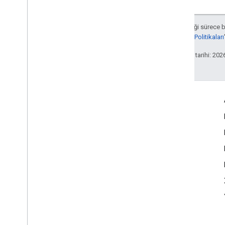
Aksi belirtilmediği sürece 
Developers Site Politikaları
Son güncelleme tarihi: 202
Daha Fazla Bilgi
Google Assistant
Neden Asistan için uygulama geliştirmelisiniz?
Google Asistan nasıl çalışır?
Asistan dizini
Destek
Topluluk