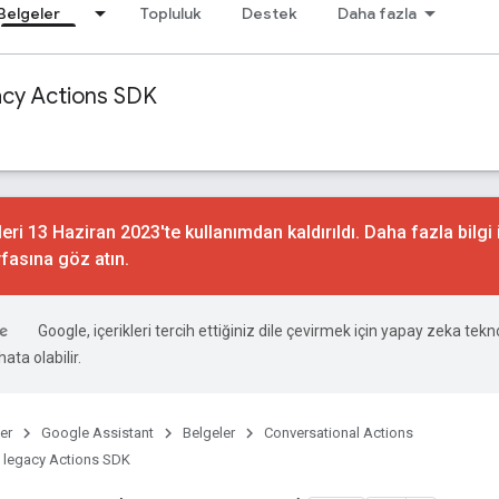
Belgeler
Topluluk
Destek
Daha fazla
acy Actions SDK
ri 13 Haziran 2023'te kullanımdan kaldırıldı. Daha fazla bilgi 
fasına göz atın.
Google, içerikleri tercih ettiğiniz dile çevirmek için yapay zeka tekno
ata olabilir.
er
Google Assistant
Belgeler
Conversational Actions
 legacy Actions SDK