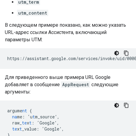
utm_term
utm_content
В следующем примере показано, как можно указать
URL-адрес ссылки Ассистента, включающий
параметры UTM:
Для приведенного выше примера URL Google
добавляет в сообщение
AppRequest
следующие
аргументы:
argume
nt
{
na
me
:
‘u
t
m_source’
,
raw_
te
x
t
:
‘Google’
,
te
x
t
_value
:
‘Google’
,
}