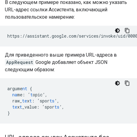
В следующем примере показано, как можно указать
URL-адрес ссылки Ассистента, включающий
пользовательское намерение:
Для приведенного выше примера URL-адреса в
AppRequest
Google добавляет объект JSON
следующим образом:
argume
nt
{
na
me
:
‘
t
opic’
,
raw_
te
x
t
:
‘spor
ts
’
,
te
x
t
_value
:
‘spor
ts
’
,
}