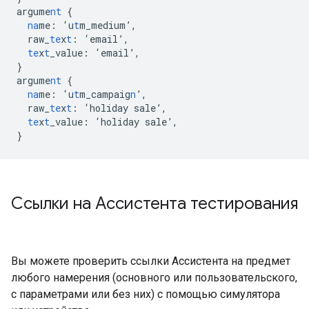
argume
nt
{
na
me
:
‘u
t
m_medium’
,
raw_
te
x
t
:
‘email’
,
te
x
t
_value
:
‘email’
,
}
argume
nt
{
na
me
:
‘u
t
m_campaig
n
’
,
raw_
te
x
t
:
‘holiday
sale’
,
te
x
t
_value
:
‘holiday
sale’
,
}
Ссылки на Ассистента тестирования
Вы можете проверить ссылки Ассистента на предмет
любого намерения (основного или пользовательского,
с параметрами или без них) с помощью симулятора