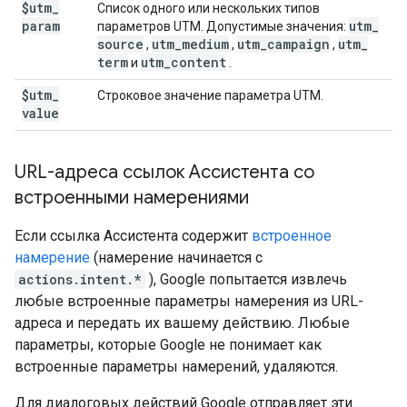
$utm
_
Список одного или нескольких типов
param
utm
_
параметров UTM. Допустимые значения:
source
utm
_
medium
utm
_
campaign
utm
_
,
,
,
term
utm
_
content
и
.
$utm
_
Строковое значение параметра UTM.
value
URL-адреса ссылок Ассистента со
встроенными намерениями
Если ссылка Ассистента содержит
встроенное
намерение
(намерение начинается с
actions.intent.*
), Google попытается извлечь
любые встроенные параметры намерения из URL-
адреса и передать их вашему действию. Любые
параметры, которые Google не понимает как
встроенные параметры намерений, удаляются.
Для диалоговых действий Google отправляет эти