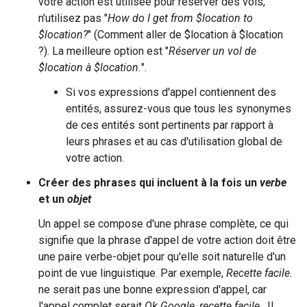
votre action est utilisée pour réserver des vols,
n'utilisez pas "
How do I get from $location to
$location?
" (Comment aller de $location à $location
?). La meilleure option est "
Réserver un vol de
$location à $location.
".
Si vos expressions d'appel contiennent des
entités, assurez-vous que tous les synonymes
de ces entités sont pertinents par rapport à
leurs phrases et au cas d'utilisation global de
votre action.
Créer des phrases qui incluent à la fois un
verbe
et un
objet
Un appel se compose d'une phrase complète, ce qui
signifie que la phrase d'appel de votre action doit être
une paire verbe-objet pour qu'elle soit naturelle d'un
point de vue linguistique. Par exemple,
Recette facile.
ne serait pas une bonne expression d'appel, car
l'appel complet serait
Ok Google, recette facile.
. Il