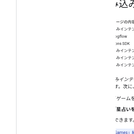
組み込み
Fulfillment with Actions SDK
Conversation design
このページの内
Build fulfillment
組み込みインテ
Building with Dialogflow
Dialogflow
Building with Actions SDK
Actions SDK
Responses
組み込みインテ
Helpers
組み込みインテ
Save data in conversation
組み込みインテ
Exits and fallbacks
Scoping to specific surfaces
組み込みインテ
Deploy fulfillment
できます。次に
Testing
「ゲーム
Testing best practices
Actions simulator overview
「星占いをして
で確認できます
Deploy and manage
Pre-launch checklists
注:
「Play Ga