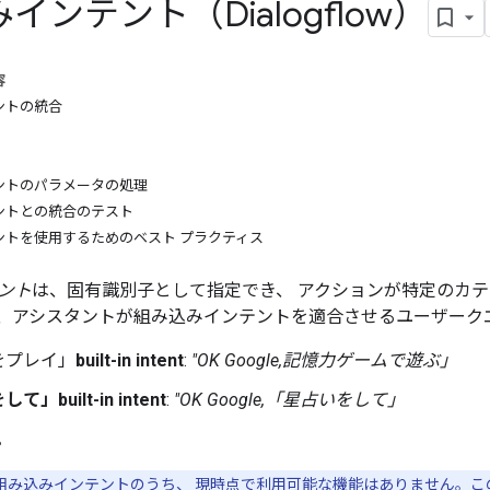
インテント（Dialogflow）
容
ントの統合
ントのパラメータの処理
ントとの統合のテスト
ントを使用するためのベスト プラクティス
ント
は、固有識別子として指定でき、 アクションが特定のカ
、アシスタントが組み込みインテントを適合させるユーザーク
をプレイ」
built-in intent
:
"OK Google,記憶力ゲームで遊ぶ」
」built-in intent
:
"OK Google,「星占いをして」
。
mes」組み込みインテントのうち、 現時点で利用可能な機能はありません