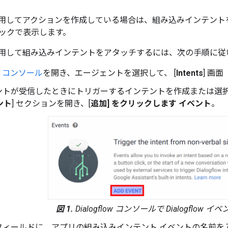
ow を使用してアクションを作成している場合は、組み込みインテ
ックで表示します。
ow を使用して組み込みインテントをアタッチするには、次の手順に
low コンソール
を開き、エージェントを選択して、 [
Intents
] 画面
ントが受信したときにトリガーするインテントを作成または選択
ント
] セクションを開き、[
追加] をクリックします イベント
。
図 1.
Dialogflow コンソールで Dialogflow
 フィールドに、アプリの組み込みインテント イベントの名前を