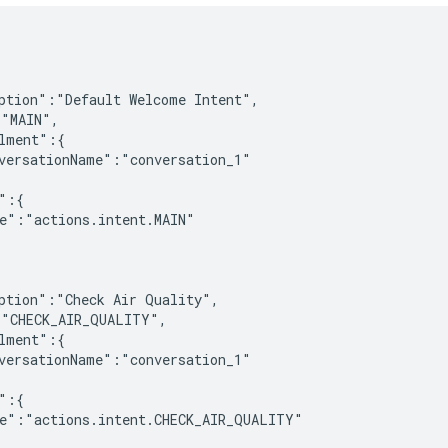
ption":"Default Welcome Intent",

"MAIN",

lment":{

versationName":"conversation_1"

":{

e":"actions.intent.MAIN"

ption":"Check Air Quality",

"CHECK_AIR_QUALITY",

lment":{

versationName":"conversation_1"

":{

e":"actions.intent.CHECK_AIR_QUALITY"
