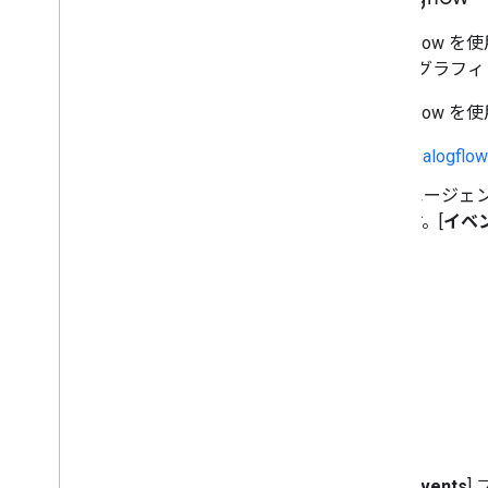
Dialogfl
ル
からグラフィ
Dialogfl
Dialogf
エージェ
す。[
イベ
[
Events
]