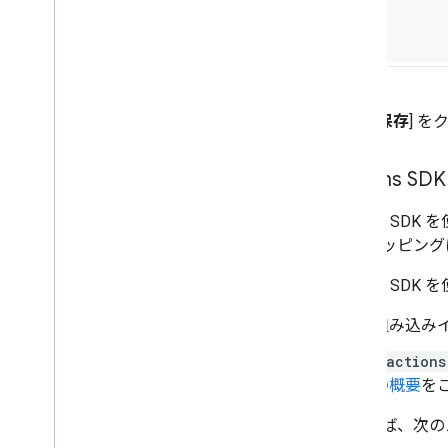
[
保存
] 
Actions SDK
Actions 
間のマッピング
Actions 
組み込み
gactions
の概要
を
たとえば、次の