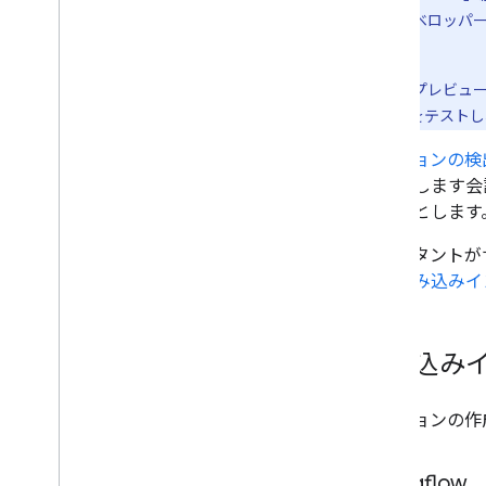
Versioning
トは現在、 デベロッパ
Submit your project
います。
Actions console overview
Localization
デベロッパー プレビュ
的な呼び出し
をテストし
Add more features
アクションの検
Interactive Canvas
すすめします会
User engagement
しようとします
Account linking
Transactions
アシスタントが
は、
組み込みイ
組み込み
アクションの作
Dialogflow