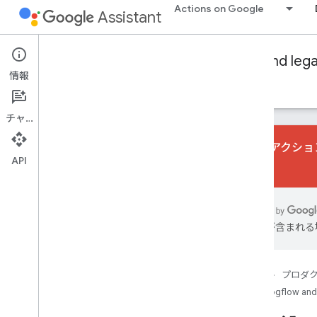
Actions on Google
Assistant
Conversational Actions
Dialogflow and leg
情報
ガイド
リファレンス
サンプル
Glossary
チャット
会話型アクション
API
さい。
Basics
Overview
Intents and invocation
は誤りが含まれる
Overview
Built-in intents
Explicit invocation
ホーム
プロダ
Implicit invocation
Dialogflow and
Fulfillment with Dialogflow