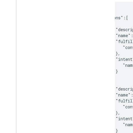
{

   "actions":[

      {

         "descri
         "name":
         "fulfil
            "con
         },

         "intent
            "nam
         }

      },

      {

         "descri
         "name":
         "fulfil
            "con
         },

         "intent
            "nam
         }
