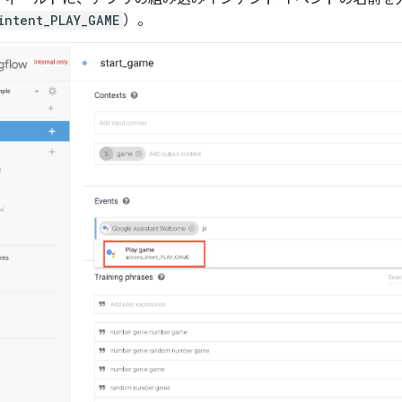
intent_PLAY_GAME
）。