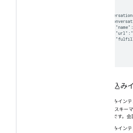
      }

   ],

   "conversation
      "conversat
         "name":
         "url":"
         "fulfil
      }

   }

組み込み
組み込みインテ
テント スキー
ィティです。会
組み込みインテ