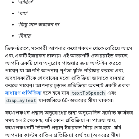
"বাতিল"
"থাম"
"কিছু মনে করবেন না"
"বিদায়"
ডিফল্টরূপে, সহকারী আপনার কথোপকথন থেকে বেরিয়ে আসে
এবং একটি ইয়ারকন চালায়। এই আচরণটি ওভাররাইড করতে,
আপনি একটি শেষ অনুরোধ পাওয়ার জন্য অপ্ট-ইন করতে
পারেন যা আপনি আপনার পূর্ণতা যুক্তি পরিষ্কার করতে এবং
ব্যবহারকারীকে শেষবারের মতো প্রতিক্রিয়া জানাতে ব্যবহার
করতে পারেন। আপনার চূড়ান্ত প্রতিক্রিয়া অবশ্যই একটি একক
সাধারণ প্রতিক্রিয়া
হতে হবে যার
textToSpeech
এবং
displayText
মানগুলিতে 60-অক্ষরের সীমা থাকবে৷
কথোপকথন প্রস্থান অনুরোধের জন্য অনুমোদিত সর্বোচ্চ কার্যকর
সময় হল 2 সেকেন্ড; যদি কোন প্রতিক্রিয়া না পাওয়া যায়,
কথোপকথনটি ডিফল্ট প্রস্থান ইয়ারকন দিয়ে শেষ হবে। যদি
আপনার কাস্টম বাতিল প্রতিক্রিয়া ব্যর্থ হয় (অক্ষরের সীমা