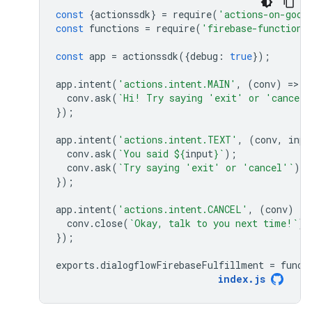
const
{
actionssdk
}
=
require
(
'actions-on-goog
const
functions
=
require
(
'firebase-functions
const
app
=
actionssdk
({
debug
:
true
});
app
.
intent
(
'actions.intent.MAIN'
,
(
conv
)
=
>
{
conv
.
ask
(
`Hi! Try saying 'exit' or 'cancel'
});
app
.
intent
(
'actions.intent.TEXT'
,
(
conv
,
inpu
conv
.
ask
(
`You said 
${
input
}
`
);
conv
.
ask
(
`Try saying 'exit' or 'cancel'`
);
});
app
.
intent
(
'actions.intent.CANCEL'
,
(
conv
)
=
>
conv
.
close
(
`Okay, talk to you next time!`
);
});
exports
.
dialogflowFirebaseFulfillment
=
funct
index
.
js