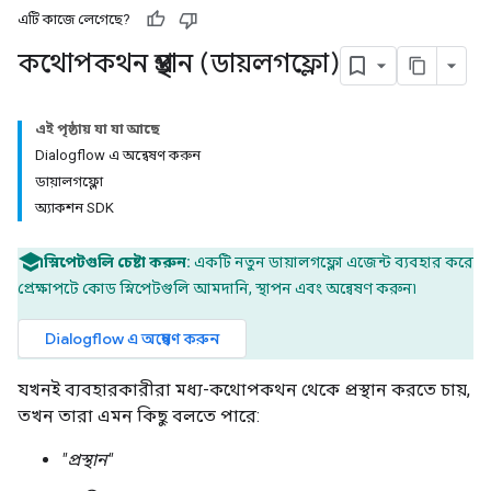
এটি কাজে লেগেছে?
কথোপকথন প্রস্থান (ডায়লগফ্লো)
এই পৃষ্ঠায় যা যা আছে
Dialogflow এ অন্বেষণ করুন
ডায়ালগফ্লো
অ্যাকশন SDK
স্নিপেটগুলি চেষ্টা করুন:
একটি নতুন ডায়ালগফ্লো এজেন্ট ব্যবহার করে
প্রেক্ষাপটে কোড স্নিপেটগুলি আমদানি, স্থাপন এবং অন্বেষণ করুন৷
Dialogflow এ অন্বেষণ করুন
যখনই ব্যবহারকারীরা মধ্য-কথোপকথন থেকে প্রস্থান করতে চায়,
তখন তারা এমন কিছু বলতে পারে:
"প্রস্থান"