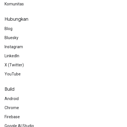
Komunitas
Hubungkan
Blog
Bluesky
Instagram
LinkedIn
X (Twitter)
YouTube
Build
Android
Chrome
Firebase
Google AI Studio