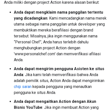
Anda miliki dengan project Action karena alasan berikut:
Anda dapat mengklaim nama panggilan tertentu
yang dicadangkan
: Kami mencadangkan nama merek
utama sebagai nama panggilan untuk developer yang
membuktikan mereka berafiliasi dengan brand
tersebut. Misalnya, jika ingin menggunakan nama
“Personal Chef”, Anda harus terlebih dahulu
menghubungkan project Action dengan
'www.personalchef.com' dan memverifikasi afiliasi
Anda.
Anda dapat mengirim pengguna Asisten ke situs
Anda
: Jika kami telah memverifikasi bahwa Anda
adalah pemilik situs, Action Anda dapat mengirimkan
chip saran
kepada pengguna yang menautkan
pengguna ke situs Anda.
Anda dapat mengaitkan Action dengan Akun
Bisnis YouTube
: Jika ingin membuat Action yang