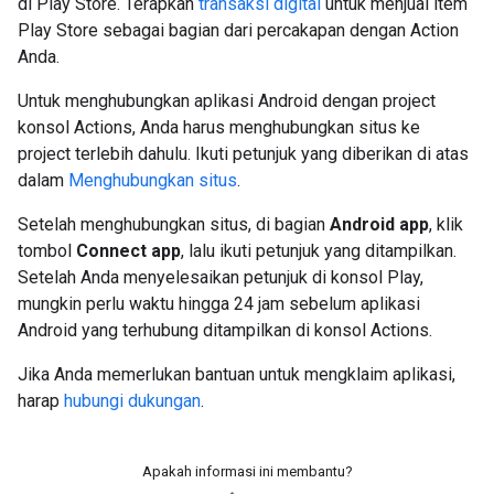
di Play Store. Terapkan
transaksi digital
untuk menjual item
Play Store sebagai bagian dari percakapan dengan Action
Anda.
Untuk menghubungkan aplikasi Android dengan project
konsol Actions, Anda harus menghubungkan situs ke
project terlebih dahulu. Ikuti petunjuk yang diberikan di atas
dalam
Menghubungkan situs
.
Setelah menghubungkan situs, di bagian
Android app
, klik
tombol
Connect app
, lalu ikuti petunjuk yang ditampilkan.
Setelah Anda menyelesaikan petunjuk di konsol Play,
mungkin perlu waktu hingga 24 jam sebelum aplikasi
Android yang terhubung ditampilkan di konsol Actions.
Jika Anda memerlukan bantuan untuk mengklaim aplikasi,
harap
hubungi dukungan
.
Apakah informasi ini membantu?