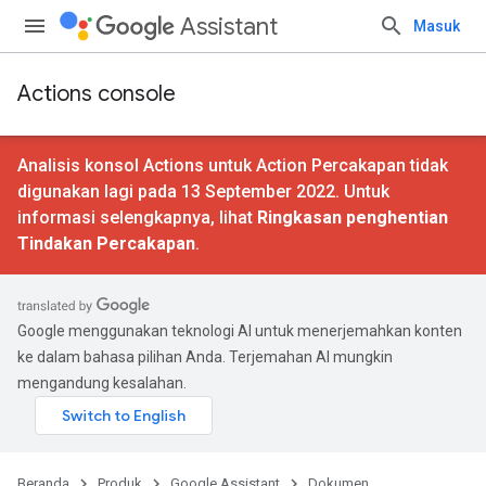
Assistant
Masuk
Actions console
Analisis konsol Actions untuk Action Percakapan tidak
digunakan lagi pada 13 September 2022. Untuk
informasi selengkapnya, lihat
Ringkasan penghentian
Tindakan Percakapan
.
Google menggunakan teknologi AI untuk menerjemahkan konten
ke dalam bahasa pilihan Anda. Terjemahan AI mungkin
mengandung kesalahan.
Beranda
Produk
Google Assistant
Dokumen