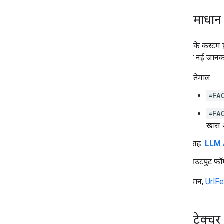
इस समाधान क
Sheets के कस्टम 
पर मौजूद नई जानकार
इस्तेमाल:
=FA
=FA
खास आ
वजह:
LLM 
आउटपुट फ़ॉर्
यह समाधान,
UrlF
आर्किटेक्चर