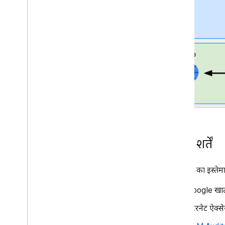
ज़रूरी शर्तें
इस सैंपल का इस्तेम
Google खाता
इंटरनेट ऐक्स