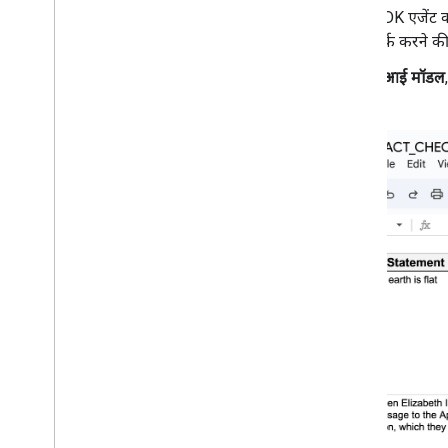
कर्मचारी के नए उपकरण के अनुरोधों को मैनेज करें
ADK एजेंट क
Apps Script API का इस्तेमाल करके प्रोजेक्ट
तर्क करने की 
मैनेज करना
Google Workspace के सभी ऐप्लिकेशन में
एआई मॉडल
उपलब्ध एआई एजेंट की मदद से यात्राओं की
हैं.
योजना बनाना
टीम के साथ छुट्टियों के कैलेंडर को पॉप्युलेट करना
Calendar और Sheets में समय और गतिविधियां
रिकॉर्ड करना
सुझाव
,
शिकायत या राय का जवाब दें
Apps Script फ़ंक्शन को रिमोट से चलाना
क्यूरेट की गई सामग्री भेजें
कर्मचारियों को उनकी पसंद के हिसाब से तारीफ़ का
सर्टिफ़िकेट भेजें
नए लोगों के साथ संसाधन शेयर करें
एक से ज़्यादा शीट के डेटा की खास जानकारी
देखना
You
Tube वीडियो के व्यू और टिप्पणियां ट्रैक
करना
Forms से Drive में फ़ाइलें अपलोड करना