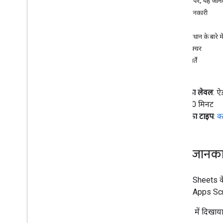
इस पेज पर, यह जानक
शिक्षण सामग्री
खास जानकारी
एक से ज़्यादा दस्तावेज़ों से कॉन्टेंट इकट्ठा करना
मकसद
अलग-अलग कीमत पर मिलने वाली छूट का हिसाब
लगाना
इस समाधान के बारे म
ड्राइविंग की दूरी कैलकुलेट करना और मीटर को
आर्किटेक्चर
मील में बदलना
ज़रूरी शर्तें
कर्मचारियों की टाइमशीट इकट्ठा करना और उनकी
समीक्षा करना
Google Cloud Natural Language API का
कोडिंग का लेवल
: ऐ
इस्तेमाल करके
,
सुझाव
/
राय
/
शिकायत के बारे में
जानकारी पाना
अवधि
: 30 मिनट
Gmail और Sheets की मदद से मेल मर्ज करना
प्रोजेक्ट का टाइप
:
क
किसी ऑफ़साइट के लिए साइन-अप बनाएं
कॉन्फ़्रेंस में होने वाले सेशन के लिए साइन-अप करें
टूर्नामेंट ब्रैकेट बनाना
खास जानका
ADK एआई एजेंट और Gemini मॉडल की मदद
से
,
तथ्यों की जांच करना
Google Sheets के 
Sheets से PDF जनरेट करना और उन्हें भेजना
Google Apps Scrip
स्टॉक की कीमत में कमी से जुड़ी सूचनाएं पाएं
किसी स्प्रेडशीट में CSV डेटा इंपोर्ट करना
इस सैंपल में दिखाय
मीटिंग के लिए एजेंडा बनाएं