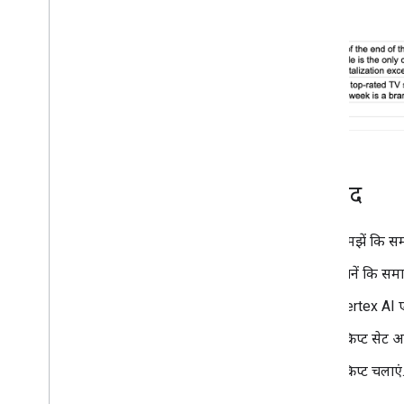
कोड लैब
Apps Script की बुनियादी बातें
मकसद
समझें कि सम
जानें कि समा
Vertex AI एज
स्क्रिप्ट सेट 
स्क्रिप्ट चलाएं