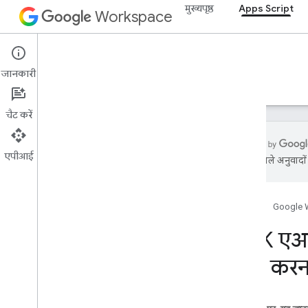
मुख्यपृष्ठ
Apps Script
Workspace
Apps Script
जानकारी
खास जानकारी
गाइड
रेफ़रंस
सैंपल
सहायता
चैट करें
एपीआई
एआई से मिले अनुवादों म
खास जानकारी
होम पेज
Google 
क्विकस्टार्ट
ऑटोमेशन
ADK एआई
कस्टम फ़ंक्शन
जांच करन
Vertex AI की मदद से टेक्स्ट जनरेट करना
पुस्तकालय