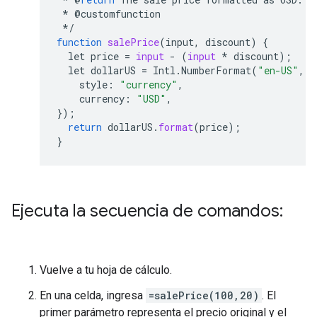
*
@
customfunction
*/
function
salePrice
(
input, discount
)
{
let
price
=
input
-
(
input
*
discount
);
let
dollarUS
=
Intl
.
NumberFormat
(
"en-US"
,
{
style
:
"currency"
,
currency
:
"USD"
,
});
return
dollarUS
.
format
(
price
);
}
Ejecuta la secuencia de comandos:
Vuelve a tu hoja de cálculo.
En una celda, ingresa
=salePrice(100,20)
. El
primer parámetro representa el precio original y el