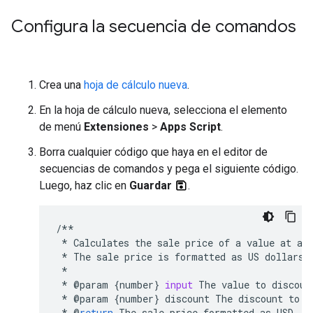
Configura la secuencia de comandos
Crea una
hoja de cálculo nueva
.
En la hoja de cálculo nueva, selecciona el elemento
de menú
Extensiones
>
Apps Script
.
Borra cualquier código que haya en el editor de
secuencias de comandos y pega el siguiente código.
Luego, haz clic en
Guardar
.
/**
*
Calculates
the
sale
price
of
a
value
at
a
*
The
sale
price
is
formatted
as
US
dollars
.
*
*
@
param
{
number
}
input
The
value
to
discoun
*
@
param
{
number
}
discount
The
discount
to
a
*
@
return
The
sale
price
formatted
as
USD
.