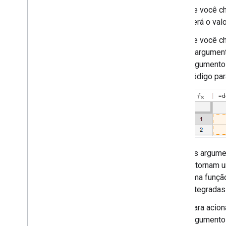
Se você c
será o valo
Se você c
o argument
argument
código pa
Os argume
retornam u
uma função
integradas
Para acion
argumento 