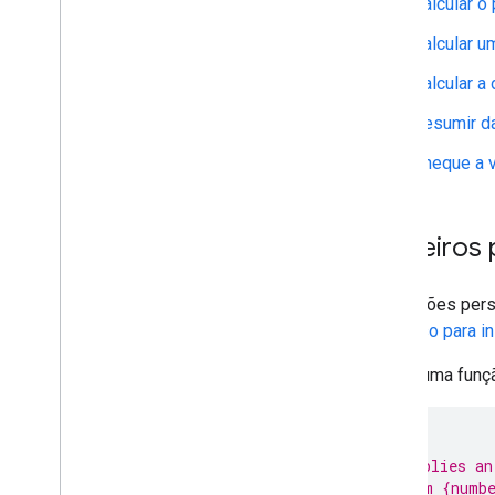
Calcular o
Armazenar e exibir dados
Calcular u
Gerenciamento de
administradores
Calcular a
Resumir da
Converter macros VBA em Apps
Script
Cheque a 
Usar a API REST
Primeiros
As funções pers
um
curso para in
Esta é uma funç
/**
 * Multiplies an
 * @param {numbe