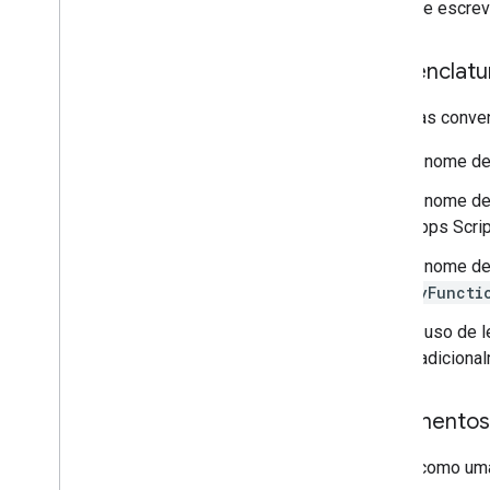
Antes de escreve
Nomenclatu
Além das conven
O nome de
O nome de
Apps Scrip
O nome de 
myFuncti
O uso de l
tradiciona
Argumentos
Assim como uma 