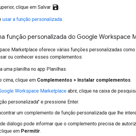
save
uperior, clique em Salvar
.
e
usar a função personalizada
.
ma função personalizada do Google Workspace 
pace Marketplace oferece várias funções personalizadas com
 usar ou conhecer esses complementos:
a uma planilha no app Planilhas.
e cima, clique em
Complementos > Instalar complementos
.
Google Workspace Marketplace
abrir, clique na caixa de pesquis
nção personalizada" e pressione Enter.
contrar um complemento de função personalizada que lhe inter
de diálogo pode informar que o complemento precisa de autoriza
 clique em
Permitir
.