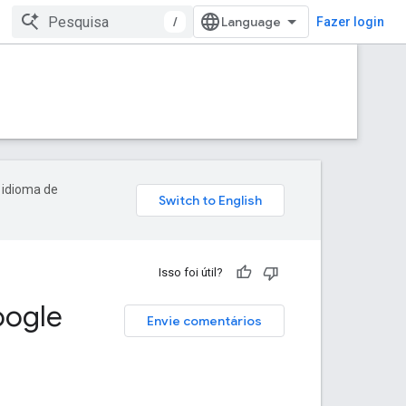
/
Fazer login
 idioma de
Isso foi útil?
oogle
Envie comentários