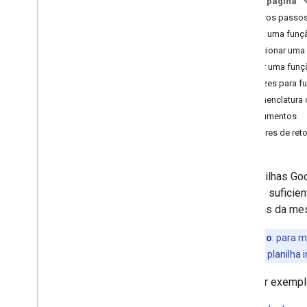
Nesta página
Serviços do Google e APIs
Primeiros passo
externas
Criar uma funç
Adicionar uma
Tipos de script
Usar uma funç
Diretrizes para 
Ampliar o Google Workspace
Nomenclatura 
Google Docs
Argumentos
Google Sheets
Valores de ret
Visão geral
Funções personalizadas
Macros
As Planilhas G
Páginas conectadas
não são suficie
Google Slides
Planilhas da me
Menus
,
caixas de diálogo e
Observação
:
para me
barras laterais
mecanismo de planilha i
Interfaces do usuário
Para ver exemplo