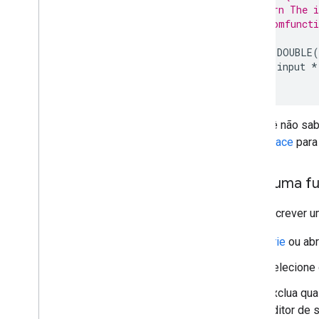
 * @return The i
 * @customfuncti
*/
function
DOUBLE
(
return
input
*
}
Se você não sab
Workspace
para 
Criar uma f
Para escrever u
Crie
ou abr
Selecione
Exclua qua
editor de s