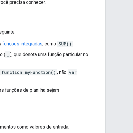
você precisa conhecer.
eguinte:
as
funções integradas
, como
SUM()
.
o (
_
), que denota uma função particular no
e
function myFunction()
, não
var
as funções de planilha sejam
umentos como valores de entrada: