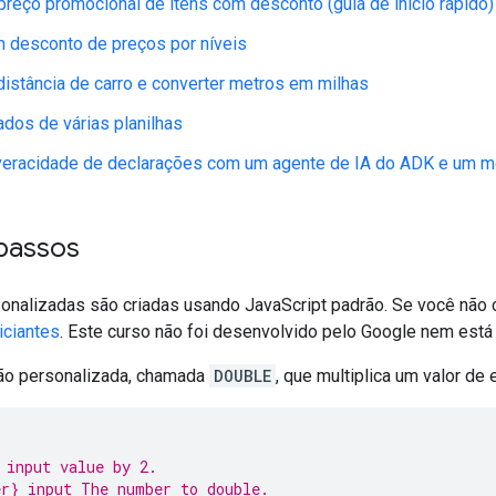
 preço promocional de itens com desconto (guia de início rápido)
m desconto de preços por níveis
 distância de carro e converter metros em milhas
dos de várias planilhas
veracidade de declarações com um agente de IA do ADK e um m
 passos
onalizadas são criadas usando JavaScript padrão. Se você não
iciantes
. Este curso não foi desenvolvido pelo Google nem está
ão personalizada, chamada
DOUBLE
, que multiplica um valor de 
 input value by 2.
r} input The number to double.