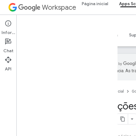
Página inicial
Apps Sc
Workspace
Apps Script
Informações
Visão geral
Guias
Referência
Exemplos
Su
Chat
API
preferência. As t
Visão geral
Painel do Apps Script
Página inicial
G
Analisar o ambiente para
Funções
desenvolvedores
Ambientes de execução do Apps
Script