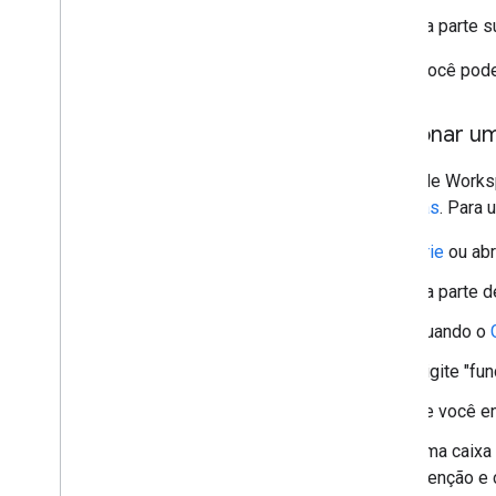
Na parte s
Agora você pod
Adicionar u
O Google Works
Planilhas
. Para
Crie
ou abr
Na parte d
Quando o
Digite "fu
Se você en
Uma caixa 
atenção e