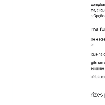
O compleme
cima, cliq
em Opçõ
Usar uma fu
Depois de escre
integrada:
Clique na 
Digite um s
pressione 
A célula m
Diretrizes