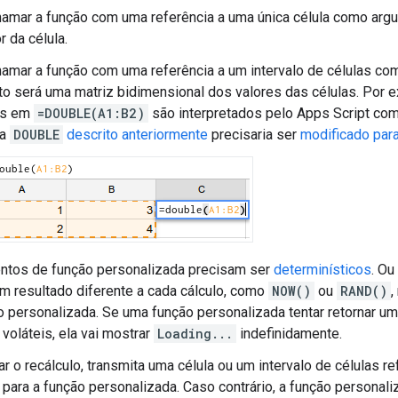
hamar a função com uma referência a uma única célula como ar
r da célula.
hamar a função com uma referência a um intervalo de células 
o será uma matriz bidimensional dos valores das células. Por ex
os em
=DOUBLE(A1:B2)
são interpretados pelo Apps Script co
ra
DOUBLE
descrito anteriormente
precisaria ser
modificado para
ntos de função personalizada precisam ser
determinísticos
. Ou
m resultado diferente a cada cálculo, como
NOW()
ou
RAND()
,
 personalizada. Se uma função personalizada tentar retornar 
 voláteis, ela vai mostrar
Loading...
indefinidamente.
ar o recálculo, transmita uma célula ou um intervalo de células
para a função personalizada. Caso contrário, a função personali