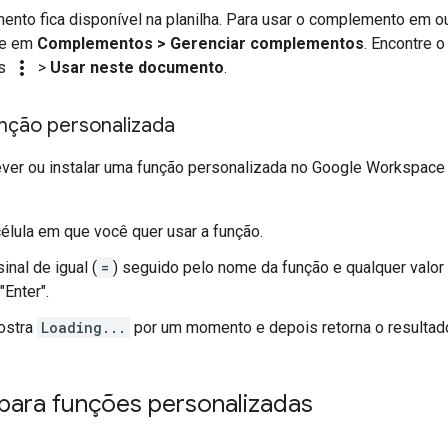
nto fica disponível na planilha. Para usar o complemento em outr
ue em
Complementos > Gerenciar complementos
. Encontre 
more_vert
es
>
Usar neste documento
.
nção personalizada
ver ou instalar uma função personalizada no Google Workspace
célula em que você quer usar a função.
inal de igual (
=
) seguido pelo nome da função e qualquer valor
"Enter".
ostra
Loading...
por um momento e depois retorna o resultad
 para funções personalizadas