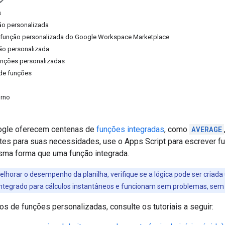
s
ão personalizada
 função personalizada do Google Workspace Marketplace
ão personalizada
funções personalizadas
de funções
orno
oogle oferecem centenas de
funções integradas
, como
AVERAGE
ntes para suas necessidades, use o Apps Script para escrever f
sma forma que uma função integrada.
lhorar o desempenho da planilha, verifique se a lógica pode ser criad
ntegrado para cálculos instantâneos e funcionam sem problemas, sem exi
s de funções personalizadas, consulte os tutoriais a seguir: