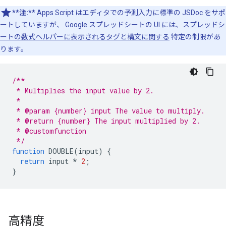
**注:**
Apps Script はエディタでの予測入力に標準の JSDoc をサポ
ートしていますが、 Google スプレッドシートの UI には、
スプレッドシ
ートの数式ヘルパーに表示されるタグと構文に関する
特定の制限があ
ります。
/**
 * Multiplies the input value by 2.
 *
 * @param {number} input The value to multiply.
 * @return {number} The input multiplied by 2.
 * @customfunction
 */
function
DOUBLE
(
input
)
{
return
input
*
2
;
}
高精度