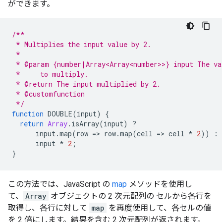
ができます。
/**
 * Multiplies the input value by 2.
 *
 * @param {number|Array<Array<number>>} input The va
 *     to multiply.
 * @return The input multiplied by 2.
 * @customfunction
 */
function
DOUBLE
(
input
)
{
return
Array
.
isArray
(
input
)
?
input
.
map
(
row
=
>
row
.
map
(
cell
=
>
cell
*
2
))
:
input
*
2
;
}
この方法では、JavaScript の
map
メソッドを使用し
て、
Array
オブジェクトの 2 次元配列の セルから各行を
取得し、各行に対して
map
を再度使用して、各セルの値
を 2 倍にします。結果を含む 2 次元配列が返されます。