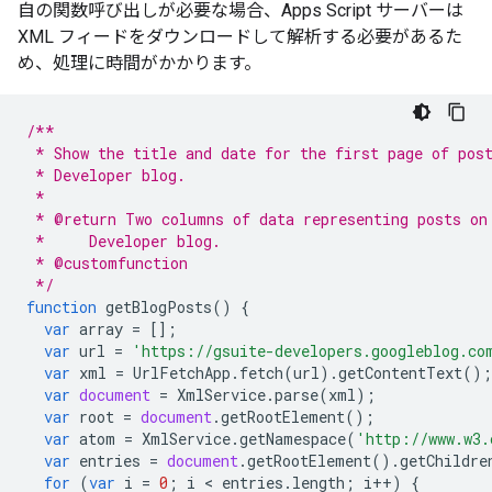
自の関数呼び出しが必要な場合、Apps Script サーバーは
XML フィードをダウンロードして解析する必要があるた
め、処理に時間がかかります。
/**
 * Show the title and date for the first page of pos
 * Developer blog.
 *
 * @return Two columns of data representing posts on
 *     Developer blog.
 * @customfunction
 */
function
getBlogPosts
()
{
var
array
=
[];
var
url
=
'https://gsuite-developers.googleblog.co
var
xml
=
UrlFetchApp
.
fetch
(
url
).
getContentText
();
var
document
=
XmlService
.
parse
(
xml
);
var
root
=
document
.
getRootElement
();
var
atom
=
XmlService
.
getNamespace
(
'http://www.w3.
var
entries
=
document
.
getRootElement
().
getChildre
for
(
var
i
=
0
;
i
 < 
entries
.
length
;
i
++
)
{