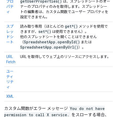
get
User
Properties(
)
プロ
は、スプレッドシートのオー
パテ
ナーのプロパティのみを取得します。スプレッドシー
ィ
トの編集者は、カスタム関数でユーザー プロパティを
設定できません。
get*()
スプ
読み取り専用（ほとんどの
メソッドを使用で
set*()
レッ
きますが、
は使用できません）。
ドシ
他のスプレッドシートを開くことはできません
Spreadsheet
App
.
open
By
Id(
)
ート
（
または
Spreadsheet
App
.
open
By
Url(
)
）。
URL
URL を取得してウェブ上のリソースにアクセスします。
Fetch
ユー
ティ
リテ
ィ
XML
カスタム関数がエラー メッセージ
You do not have
permission to call X service.
をスローする場合、