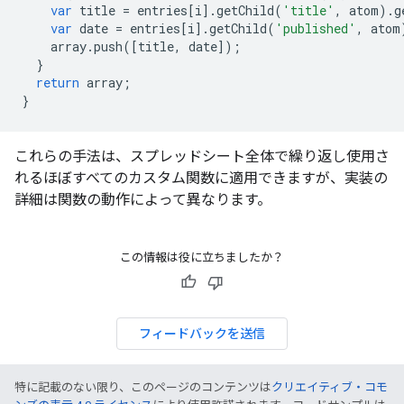
var
title
=
entries
[
i
].
getChild
(
'title'
,
atom
).
g
var
date
=
entries
[
i
].
getChild
(
'published'
,
atom
array
.
push
([
title
,
date
]);
}
return
array
;
}
これらの手法は、スプレッドシート全体で繰り返し使用さ
れるほぼすべてのカスタム関数に適用できますが、実装の
詳細は関数の動作によって異なります。
この情報は役に立ちましたか？
フィードバックを送信
特に記載のない限り、このページのコンテンツは
クリエイティブ・コモ