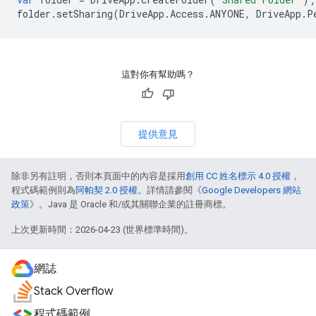
folder
.
setSharing
(
DriveApp
.
Access
.
ANYONE
,
DriveApp
.
P
這對你有幫助嗎？
提供意見
除非另有註明，否則本頁面中的內容是採用
創用 CC 姓名標示 4.0 授權
，
程式碼範例則為
阿帕契 2.0 授權
。詳情請參閱《
Google Developers 網站
政策
》。Java 是 Oracle 和/或其關聯企業的註冊商標。
上次更新時間：2026-04-23 (世界標準時間)。
網誌
Stack Overflow
程式碼範例