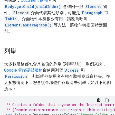
例來說，
Document 服務
方法
Body.getChild(childIndex)
會傳回一般
Element
物
件。
Element
介面代表其他類別，可能是
Paragraph
或
Table
。介面物件本身很少有用，請改為呼叫
Element.asParagraph()
等方法，將物件轉換回特定類
別。
列舉
大多數服務都包含具名值的列舉 (列舉型別)。舉例來說，
Google 雲端硬碟服務
會使用列舉
Access
和
Permission
，判斷哪些使用者有權存取檔案或資料夾。在
大多數情況下，您會從全域物件存取這些列舉，如以下範例
所示：
// Creates a folder that anyone on the Internet can 
// (Domain administrators can prohibit this setting 
var
folder
=
DriveApp
.
createFolder
(
'Shared Folder'
);