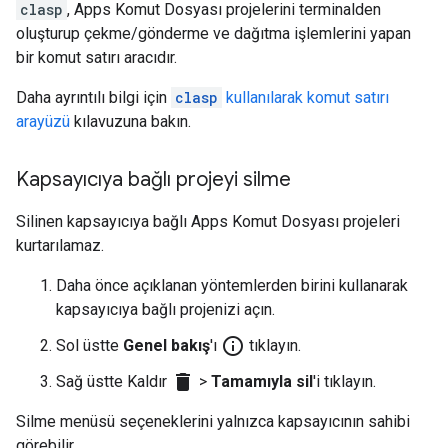
clasp
, Apps Komut Dosyası projelerini terminalden
oluşturup çekme/gönderme ve dağıtma işlemlerini yapan
bir komut satırı aracıdır.
Daha ayrıntılı bilgi için
clasp
kullanılarak komut satırı
arayüzü
kılavuzuna bakın.
Kapsayıcıya bağlı projeyi silme
Silinen kapsayıcıya bağlı Apps Komut Dosyası projeleri
kurtarılamaz.
Daha önce açıklanan yöntemlerden birini kullanarak
kapsayıcıya bağlı projenizi açın.
info_outline
Sol üstte
Genel bakış
'ı
tıklayın.
delete
Sağ üstte Kaldır
>
Tamamıyla sil
'i tıklayın.
Silme menüsü seçeneklerini yalnızca kapsayıcının sahibi
görebilir.