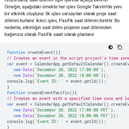
Örneğin, aşağıdaki örnekte her işlev Google Takvim'de yeni
bir etkinlik oluşturur. İlk işlev varsayılan olarak proje saat
dilimini kullanır. İkinci işlev, Pasifik saat dilimini belirtir. Bu
nedenle, etkinliğin saat dilimi projenin saat diliminden
bağımsız olarak Pasifik saati olarak planlanır.
function
createEvent
(){
// Creates an event in the script project's time zon
var
event
=
CalendarApp
.
getDefaultCalendar
().
createE
new
Date
(
'December 20, 2022 17:00:00'
),
new
Date
(
'December 20, 2022 18:00:00'
));
console
.
log
(
'Event ID: '
+
event
.
getId
());
}
function
createEventPacific
(){
// Creates an event with a specified time zone and l
var
event
=
CalendarApp
.
getDefaultCalendar
().
createE
new
Date
(
'December 20, 2022 17:00:00 PDT'
),
new
Date
(
'December 20, 2022 18:00:00 PDT'
));
console
.
log
(
'Event ID: '
+
event
.
getId
());
}