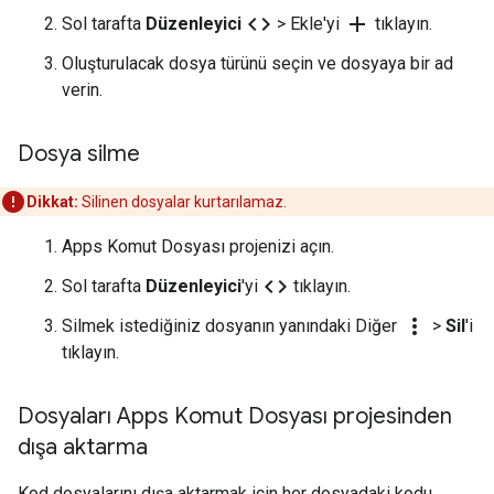
code
add
Sol tarafta
Düzenleyici
> Ekle'yi
tıklayın.
Oluşturulacak dosya türünü seçin ve dosyaya bir ad
verin.
Dosya silme
Dikkat:
Silinen dosyalar kurtarılamaz.
Apps Komut Dosyası projenizi açın.
code
Sol tarafta
Düzenleyici
'yi
tıklayın.
more_vert
Silmek istediğiniz dosyanın yanındaki Diğer
>
Sil
'i
tıklayın.
Dosyaları Apps Komut Dosyası projesinden
dışa aktarma
Kod dosyalarını dışa aktarmak için her dosyadaki kodu