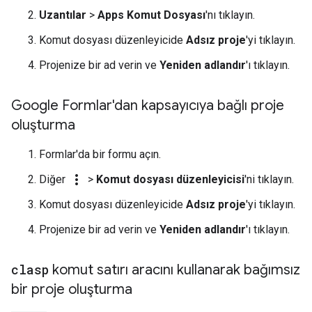
Uzantılar
>
Apps Komut Dosyası
'nı tıklayın.
Komut dosyası düzenleyicide
Adsız proje
'yi tıklayın.
Projenize bir ad verin ve
Yeniden adlandır
'ı tıklayın.
Google Formlar'dan kapsayıcıya bağlı proje
oluşturma
Formlar'da bir formu açın.
more_vert
Diğer
>
Komut dosyası düzenleyicisi
'ni tıklayın.
Komut dosyası düzenleyicide
Adsız proje
'yi tıklayın.
Projenize bir ad verin ve
Yeniden adlandır
'ı tıklayın.
clasp
komut satırı aracını kullanarak bağımsız
bir proje oluşturma