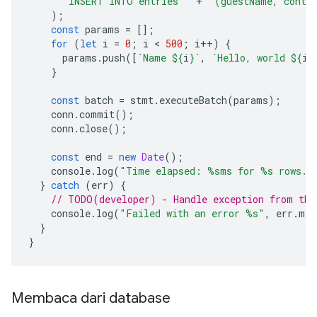
"INSERT INTO entries "
+
"(guestName, conte
);
const
params
=
[];
for
(
let
i
=
0
;
i
 < 
500
;
i
++
)
{
params
.
push
([
`Name 
${
i
}
`
,
`Hello, world 
${
i
}
}
const
batch
=
stmt
.
executeBatch
(
params
);
conn
.
commit
();
conn
.
close
();
const
end
=
new
Date
();
console
.
log
(
"Time elapsed: %sms for %s rows."
}
catch
(
err
)
{
// TODO(developer) - Handle exception from the
console
.
log
(
"Failed with an error %s"
,
err
.
mes
}
}
Membaca dari database