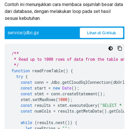
Contoh ini menunjukkan cara membaca sejumlah besar data
dari database, dengan melakukan loop pada set hasil
sesuai kebutuhan.
service/jdbc.gs
Lihat di GitHub
/**
 * Read up to 1000 rows of data from the table and
 */
function
readFromTable
()
{
try
{
const
conn
=
Jdbc
.
getCloudSqlConnection
(
dbUrl
,
const
start
=
new
Date
();
const
stmt
=
conn
.
createStatement
();
stmt
.
setMaxRows
(
1000
);
const
results
=
stmt
.
executeQuery
(
"SELECT * FR
const
numCols
=
results
.
getMetaData
().
getColum
while
(
results
.
next
())
{
let
rowString
=
""
;