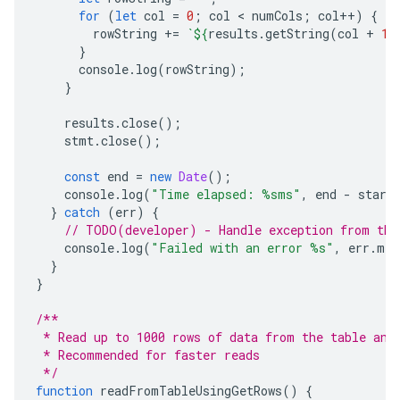
for
(
let
col
=
0
;
col
 < 
numCols
;
col
++
)
{
rowString
+=
`
${
results
.
getString
(
col
+
1
)
}
console
.
log
(
rowString
);
}
results
.
close
();
stmt
.
close
();
const
end
=
new
Date
();
console
.
log
(
"Time elapsed: %sms"
,
end
-
start
}
catch
(
err
)
{
// TODO(developer) - Handle exception from the
console
.
log
(
"Failed with an error %s"
,
err
.
mes
}
}
/**
 * Read up to 1000 rows of data from the table and
 * Recommended for faster reads
 */
function
readFromTableUsingGetRows
()
{