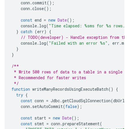
conn
.
commit
();
conn
.
close
();
const
end
=
new
Date
();
console
.
log
(
"Time elapsed: %sms for %s rows."
}
catch
(
err
)
{
// TODO(developer) - Handle exception from the
console
.
log
(
"Failed with an error %s"
,
err
.
mes
}
}
/**
 * Write 500 rows of data to a table in a single b
 * Recommended for faster writes
 */
function
writeManyRecordsUsingExecuteBatch
()
{
try
{
const
conn
=
Jdbc
.
getCloudSqlConnection
(
dbUrl
,
conn
.
setAutoCommit
(
false
);
const
start
=
new
Date
();
const
stmt
=
conn
.
prepareStatement
(