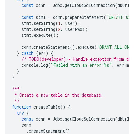
const
conn
=
Jdbc
.
getCloudSqlConnection
(
dbUrl
,
const
stmt
=
conn
.
prepareStatement
(
"CREATE USE
stmt
.
setString
(
1
,
user
);
stmt
.
setString
(
2
,
userPwd
);
stmt
.
execute
();
conn
.
createStatement
().
execute
(
`GRANT ALL ON 
}
catch
(
err
)
{
// TODO(developer) - Handle exception from the
console
.
log
(
"Failed with an error %s"
,
err
.
mes
}
}
/**
 * Create a new table in the database.
 */
function
createTable
()
{
try
{
const
conn
=
Jdbc
.
getCloudSqlConnection
(
dbUrl
,
conn
.
createStatement
()