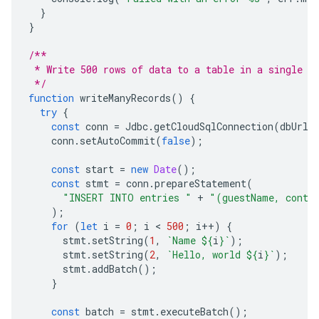
}
}
/**
 * Write 500 rows of data to a table in a single b
 */
function
writeManyRecords
()
{
try
{
const
conn
=
Jdbc
.
getCloudSqlConnection
(
dbUrl
,
conn
.
setAutoCommit
(
false
);
const
start
=
new
Date
();
const
stmt
=
conn
.
prepareStatement
(
"INSERT INTO entries "
+
"(guestName, conte
);
for
(
let
i
=
0
;
i
 < 
500
;
i
++
)
{
stmt
.
setString
(
1
,
`Name 
${
i
}
`
);
stmt
.
setString
(
2
,
`Hello, world 
${
i
}
`
);
stmt
.
addBatch
();
}
const
batch
=
stmt
.
executeBatch
();