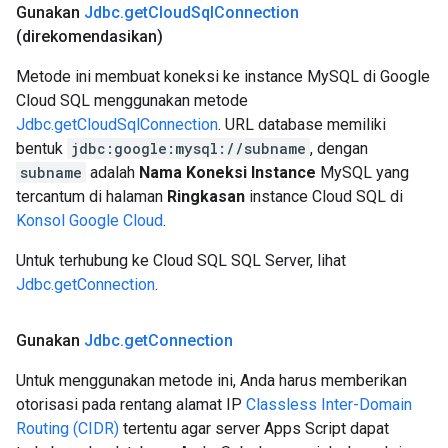
Gunakan
Jdbc
.
get
Cloud
Sql
Connection
(direkomendasikan)
Metode ini membuat koneksi ke instance MySQL di Google
Cloud SQL menggunakan metode
Jdbc.getCloudSqlConnection
. URL database memiliki
bentuk
jdbc:google:mysql://subname
, dengan
subname
adalah
Nama Koneksi Instance
MySQL yang
tercantum di halaman
Ringkasan
instance Cloud SQL di
Konsol Google Cloud
.
Untuk terhubung ke Cloud SQL SQL Server, lihat
Jdbc.getConnection
.
Gunakan
Jdbc
.
get
Connection
Untuk menggunakan metode ini, Anda harus memberikan
otorisasi pada rentang alamat IP
Classless Inter-Domain
Routing (CIDR)
tertentu agar server Apps Script dapat