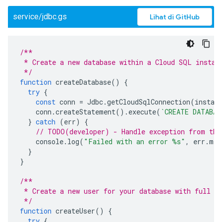
service/jdbc.gs
Lihat di GitHub
/**
 * Create a new database within a Cloud SQL instan
 */
function
createDatabase
()
{
try
{
const
conn
=
Jdbc
.
getCloudSqlConnection
(
instan
conn
.
createStatement
().
execute
(
`CREATE DATABAS
}
catch
(
err
)
{
// TODO(developer) - Handle exception from the
console
.
log
(
"Failed with an error %s"
,
err
.
mes
}
}
/**
 * Create a new user for your database with full p
 */
function
createUser
()
{
try
{