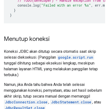
// TODO(developer) - Handle exception from the
console
.
log
(
"Failed with an error %s"
,
err
.
mes
}
}
Menutup koneksi
Koneksi JDBC akan ditutup secara otomatis saat skrip
selesai dieksekusi. (Panggilan
google.script.run
tunggal dihitung sebagai eksekusi lengkap, meskipun
halaman layanan HTML yang melakukan panggilan tetap
terbuka.)
Namun, jika Anda tahu bahwa Anda telah selesai
menggunakan koneksi, pernyataan, atau set hasil sebelum
akhir skrip, tutup secara manual dengan memanggil
JdbcConnection.close
,
JdbcStatement.close
, atau
JdbcResultSet.close
.