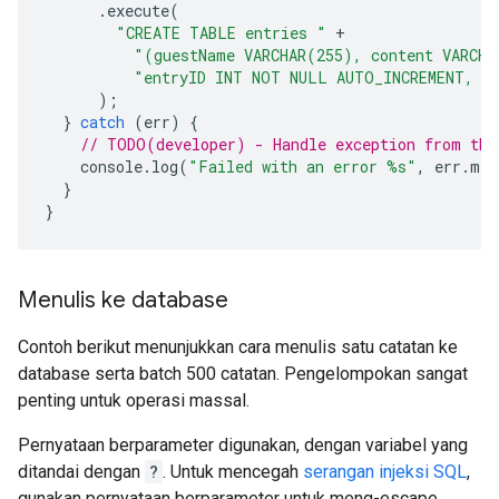
.
execute
(
"CREATE TABLE entries "
+
"(guestName VARCHAR(255), content VARCHA
"entryID INT NOT NULL AUTO_INCREMENT, P
);
}
catch
(
err
)
{
// TODO(developer) - Handle exception from the
console
.
log
(
"Failed with an error %s"
,
err
.
mes
}
}
Menulis ke database
Contoh berikut menunjukkan cara menulis satu catatan ke
database serta batch 500 catatan. Pengelompokan sangat
penting untuk operasi massal.
Pernyataan berparameter digunakan, dengan variabel yang
ditandai dengan
?
. Untuk mencegah
serangan injeksi SQL
,
gunakan pernyataan berparameter untuk meng-escape