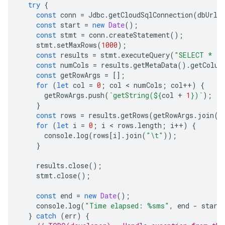
try
{
const
conn
=
Jdbc
.
getCloudSqlConnection
(
dbUrl
,
const
start
=
new
Date
();
const
stmt
=
conn
.
createStatement
();
stmt
.
setMaxRows
(
1000
);
const
results
=
stmt
.
executeQuery
(
"SELECT * FR
const
numCols
=
results
.
getMetaData
().
getColum
const
getRowArgs
=
[];
for
(
let
col
=
0
;
col
 < 
numCols
;
col
++
)
{
getRowArgs
.
push
(
`getString(
${
col
+
1
}
)`
);
}
const
rows
=
results
.
getRows
(
getRowArgs
.
join
(
"
for
(
let
i
=
0
;
i
 < 
rows
.
length
;
i
++
)
{
console
.
log
(
rows
[
i
].
join
(
"\t"
));
}
results
.
close
();
stmt
.
close
();
const
end
=
new
Date
();
console
.
log
(
"Time elapsed: %sms"
,
end
-
start
}
catch
(
err
)
{