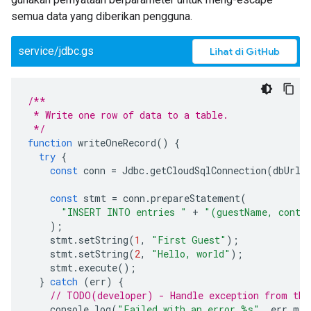
semua data yang diberikan pengguna.
service/jdbc.gs
Lihat di GitHub
/**
 * Write one row of data to a table.
 */
function
writeOneRecord
()
{
try
{
const
conn
=
Jdbc
.
getCloudSqlConnection
(
dbUrl
,
const
stmt
=
conn
.
prepareStatement
(
"INSERT INTO entries "
+
"(guestName, conte
);
stmt
.
setString
(
1
,
"First Guest"
);
stmt
.
setString
(
2
,
"Hello, world"
);
stmt
.
execute
();
}
catch
(
err
)
{
// TODO(developer) - Handle exception from the
console
.
log
(
"Failed with an error %s"
,
err
.
mes