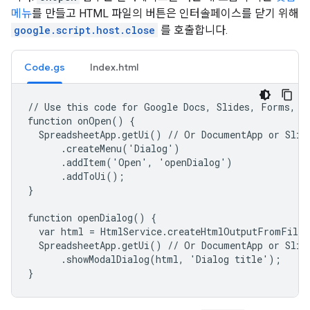
메뉴
를 만들고 HTML 파일의 버튼은 인터솔페이스를 닫기 위해
google.script.host.close
를 호출합니다.
Code.gs
Index.html
// Use this code for Google Docs, Slides, Forms, or
function onOpen() {

  SpreadsheetApp.getUi() // Or DocumentApp or Slide
      .createMenu('Dialog')

      .addItem('Open', 'openDialog')

      .addToUi();

}

function openDialog() {

  var html = HtmlService.createHtmlOutputFromFile(
  SpreadsheetApp.getUi() // Or DocumentApp or Slide
      .showModalDialog(html, 'Dialog title');

}