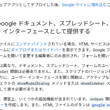
ェブアプリとしてデプロイした後、
Google サイトに埋め込む
 Google ドキュメント、スプレッドシート
 インターフェースとして提供する
ァイルに
コンテナ バインド
されている場合、HTML サービスは
ームに
ダイアログまたはサイドバー
を表示できます。Google
ームを開いて変更する編集者にのみ表示され、フォームを開い
は異なり、ドキュメント、スプレッドシート、フォームのユー
oGet
関数は必要ありません。また、スクリプトのバージョン
りに、ユーザー インターフェースを開く関数は、アクティブ
ェクトの
showModalDialog
メソッドまたは
showSidebar
メ
して渡す必要があります。
、便宜上、いくつかの追加機能が含まれています。
onOpen
関
ュー
を作成します。また、HTML ファイルのボタンは
google.s