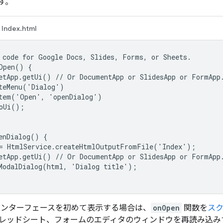
す。
Index.html
 code for Google Docs, Slides, Forms, or Sheets.

Open() {

etApp.getUi() // Or DocumentApp or SlidesApp or FormApp.
teMenu('Dialog')

tem('Open', 'openDialog')

oUi();

enDialog() {

= HtmlService.createHtmlOutputFromFile('Index');

etApp.getUi() // Or DocumentApp or SlidesApp or FormApp.
ModalDialog(html, 'Dialog title');

インターフェースを初めて表示する場合は、
onOpen
関数を
スク
レッドシート、フォームのエディタのウィンドウを再読み込み