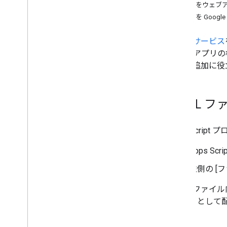
HTML をウェ
スクリプトのタイプ
HTML を Go
Google Workspace を拡張する
HTML サービス
ウェブアプリの構
メニュー、ダイアログ、サイドバー
ースの追加に役
ユーザー インターフェース
HTML を作成して配信
HTML 
クライアントからサーバーへの通信
テンプレート化された HTML
Apps Scri
制限
iframe に移行する
Apps S
ウェブアプリ
左側の [
おすすめの方法
HTML ファイ
データの保存と提供
HTML5 とし
ん。
管理者の管理