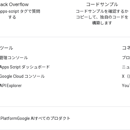
tack Overflow
コードサンプル
-apps-script タグで質問
コードサンプルを確認するか
する
コピーして、独自のコードを
構築します
ツール
コ
管理コンソール
ブロ
Apps Script ダッシュボード
ニュ
Google Cloud コンソール
X（旧
API Explorer
You
 Platform
Google AI
すべてのプロダクト