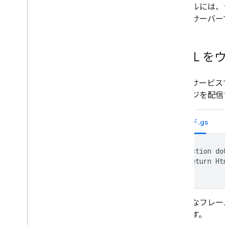
ファイルには、
VBA マクロを Apps Script に変換す
る前にサーバー
る
REST API を使用する
HTML 
HTML サー
がページを配信
コード.gs
function do
  return Ht
}
基本的なフレー
だけです。