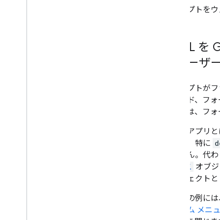
スクリプトをウ
HTML を
のユーザー
スクリプトがフ
スライド、フォ
ェースは、フォ
ウェブアプリと
トには、特に
d
りません。代わ
トの
Ui
オブジ
オブジェクトと
これらの例には
カスタム メニ