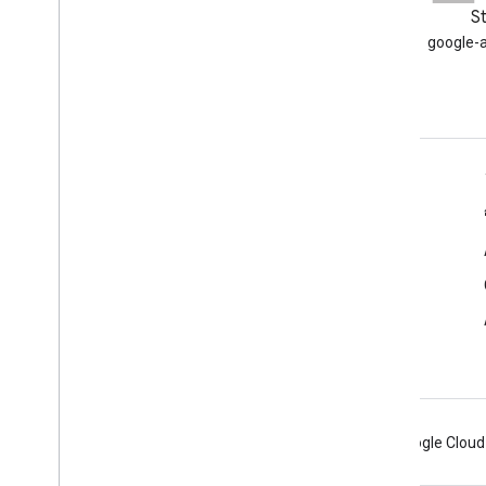
ブログ
S
Google Workspace Developers
google
ブログを読む
デベロッパー向け Google Workspace
プラットフォームの概要
デベロッパー プロダクト
リリースノート
デベロッパー サポート
利用規約
Android
Chrome
Firebase
Google Cloud