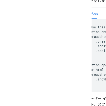
ェースを閉じま
コード.gs
// Use this
function on
  Spreadshe
      .crea
      .addI
      .addT
}

function op
  var html 
  Spreadshe
      .show
}
このユーザー 
ュメント、スプ