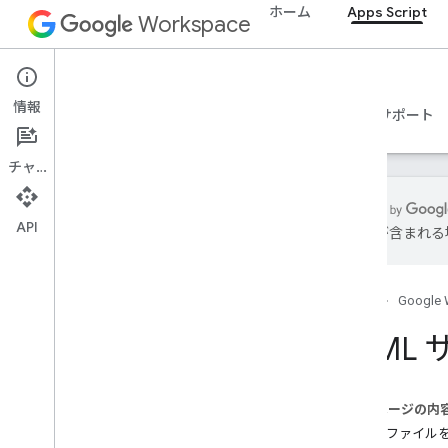
ホーム
Apps Script
Workspace
Apps Script
情報
概要
ガイド
リファレンス
サンプル
サポート
チャット
API
は誤りが含まれる
概要
Apps Script ダッシュボード
ホーム
Google 
開発環境を確認する
HTML
Apps Script Runtime
このページの内
Google サービスと外部 API
HTML ファイル