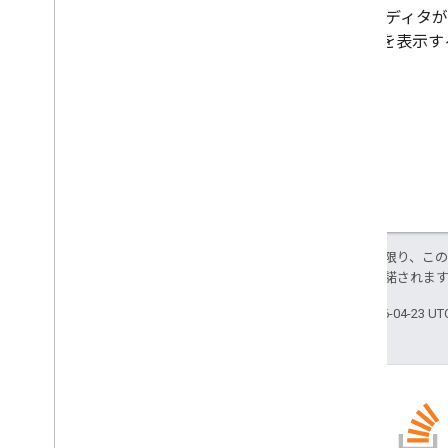
プト エディタ
ェースを表示す
特に記載のない限り、こ
ス
により使用許諾されま
最終更新日 2026-04-23 U