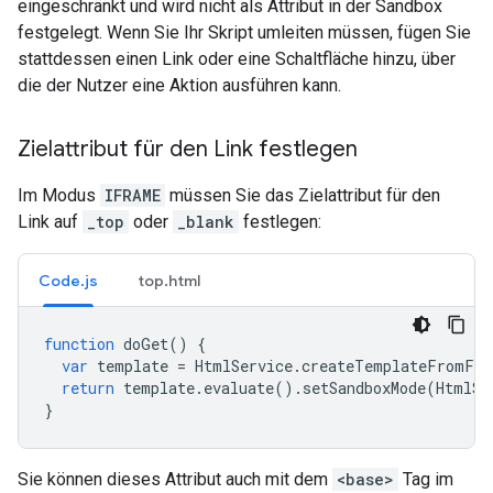
eingeschränkt und wird nicht als Attribut in der Sandbox
festgelegt. Wenn Sie Ihr Skript umleiten müssen, fügen Sie
stattdessen einen Link oder eine Schaltfläche hinzu, über
die der Nutzer eine Aktion ausführen kann.
Zielattribut für den Link festlegen
Im Modus
IFRAME
müssen Sie das Zielattribut für den
Link auf
_top
oder
_blank
festlegen:
Code.js
top.html
function
doGet
()
{
var
template
=
HtmlService
.
createTemplateFromFil
return
template
.
evaluate
().
setSandboxMode
(
HtmlSe
}
Sie können dieses Attribut auch mit dem
<base>
Tag im