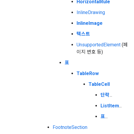
HorizontalRule
InlineDrawing
InlineImage
텍스트
UnsupportedElement
(페
이지 번호 등)
표
TableRow
TableCell
단락
...
ListItem
...
표
...
FootnoteSection