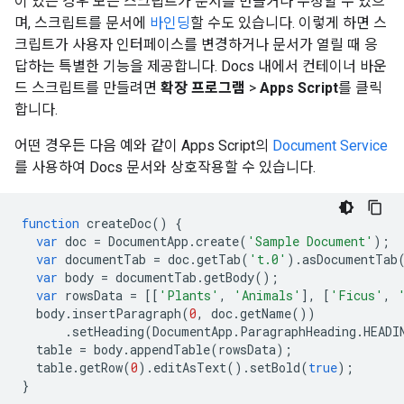
이 있는 경우 모든 스크립트가 문서를 만들거나 수정할 수 있으
며, 스크립트를 문서에
바인딩
할 수도 있습니다. 이렇게 하면 스
크립트가 사용자 인터페이스를 변경하거나 문서가 열릴 때 응
답하는 특별한 기능을 제공합니다. Docs 내에서 컨테이너 바운
드 스크립트를 만들려면
확장 프로그램
>
Apps Script
를 클릭
합니다.
어떤 경우든 다음 예와 같이 Apps Script의
Document Service
를 사용하여 Docs 문서와 상호작용할 수 있습니다.
function
createDoc
()
{
var
doc
=
DocumentApp
.
create
(
'Sample Document'
);
var
documentTab
=
doc
.
getTab
(
't.0'
).
asDocumentTab
var
body
=
documentTab
.
getBody
();
var
rowsData
=
[[
'Plants'
,
'Animals'
],
[
'Ficus'
,
body
.
insertParagraph
(
0
,
doc
.
getName
())
.
setHeading
(
DocumentApp
.
ParagraphHeading
.
HEADI
table
=
body
.
appendTable
(
rowsData
);
table
.
getRow
(
0
).
editAsText
().
setBold
(
true
);
}