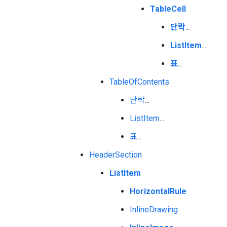
TableCell
단락
...
ListItem
...
표
...
TableOfContents
단락
...
ListItem
...
표
...
HeaderSection
ListItem
HorizontalRule
InlineDrawing