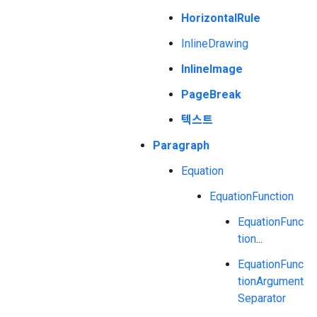
HorizontalRule
InlineDrawing
InlineImage
PageBreak
텍스트
Paragraph
Equation
EquationFunction
EquationFunc
tion
...
EquationFunc
tionArgument
Separator