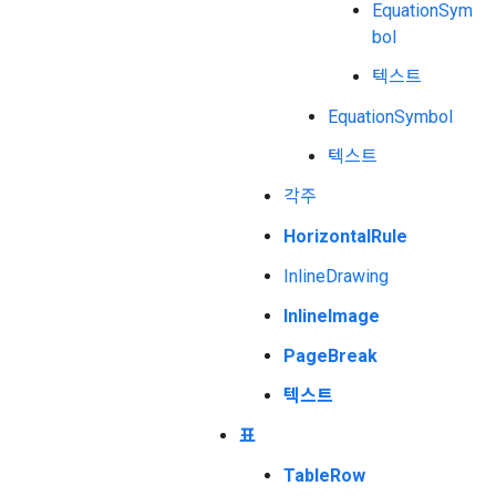
EquationSym
bol
텍스트
EquationSymbol
텍스트
각주
HorizontalRule
InlineDrawing
InlineImage
PageBreak
텍스트
표
TableRow