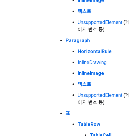
InlineImage
텍스트
UnsupportedElement
(페
이지 번호 등)
Paragraph
HorizontalRule
InlineDrawing
InlineImage
텍스트
UnsupportedElement
(페
이지 번호 등)
표
TableRow
TableCell