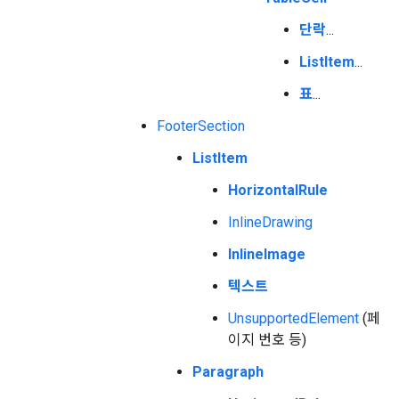
단락
...
ListItem
...
표
...
FooterSection
ListItem
HorizontalRule
InlineDrawing
InlineImage
텍스트
UnsupportedElement
(페
이지 번호 등)
Paragraph