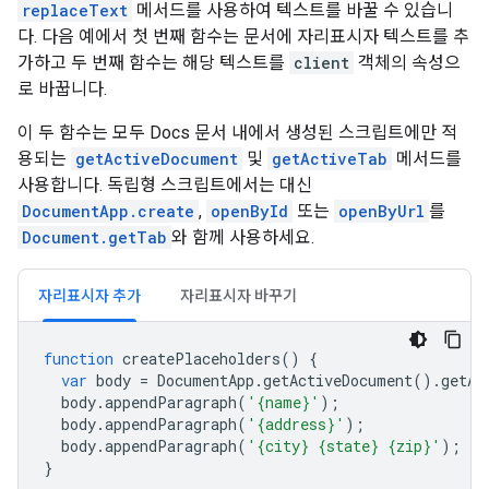
replaceText
메서드를 사용하여 텍스트를 바꿀 수 있습니
다. 다음 예에서 첫 번째 함수는 문서에 자리표시자 텍스트를 추
가하고 두 번째 함수는 해당 텍스트를
client
객체의 속성으
로 바꿉니다.
이 두 함수는 모두 Docs 문서 내에서 생성된 스크립트에만 적
용되는
getActiveDocument
및
getActiveTab
메서드를
사용합니다. 독립형 스크립트에서는 대신
DocumentApp.create
,
openById
또는
openByUrl
를
Document.getTab
와 함께 사용하세요.
자리표시자 추가
자리표시자 바꾸기
function
createPlaceholders
()
{
var
body
=
DocumentApp
.
getActiveDocument
().
getAc
body
.
appendParagraph
(
'{name}'
);
body
.
appendParagraph
(
'{address}'
);
body
.
appendParagraph
(
'{city} {state} {zip}'
);
}