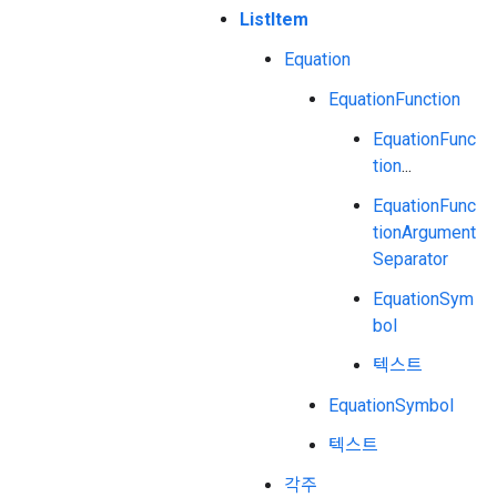
ListItem
Equation
EquationFunction
EquationFunc
tion
...
EquationFunc
tionArgument
Separator
EquationSym
bol
텍스트
EquationSymbol
텍스트
각주