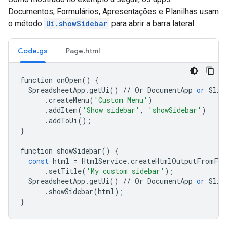
Documentos, Formulários, Apresentações e Planilhas usam
o método
Ui.showSidebar
para abrir a barra lateral.
Code.gs
Page.html
function
onOpen
()
{
SpreadsheetApp
.
getUi
()
//
Or
DocumentApp
or
Slid
.
createMenu
(
'Custom Menu'
)
.
addItem
(
'Show sidebar'
,
'showSidebar'
)
.
addToUi
();
}
function
showSidebar
()
{
const
html
=
HtmlService
.
createHtmlOutputFromFil
.
setTitle
(
'My custom sidebar'
);
SpreadsheetApp
.
getUi
()
//
Or
DocumentApp
or
Slid
.
showSidebar
(
html
);
}