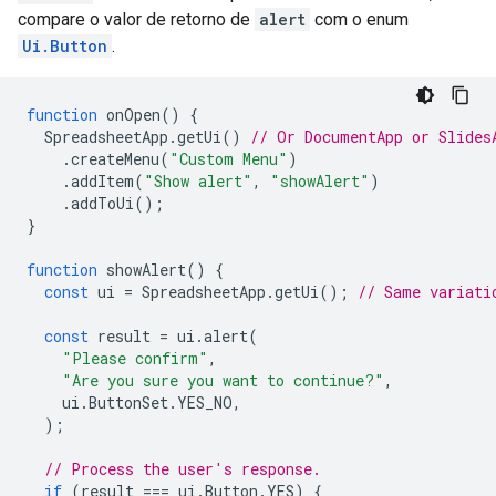
compare o valor de retorno de
alert
com o enum
Ui.Button
.
function
onOpen
()
{
SpreadsheetApp
.
getUi
()
// Or DocumentApp or Slides
.
createMenu
(
"Custom Menu"
)
.
addItem
(
"Show alert"
,
"showAlert"
)
.
addToUi
();
}
function
showAlert
()
{
const
ui
=
SpreadsheetApp
.
getUi
();
// Same variati
const
result
=
ui
.
alert
(
"Please confirm"
,
"Are you sure you want to continue?"
,
ui
.
ButtonSet
.
YES_NO
,
);
// Process the user's response.
if
(
result
===
ui
.
Button
.
YES
)
{