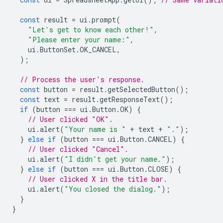
const
result
=
ui
.
prompt
(
"Let's get to know each other!"
,
"Please enter your name:"
,
ui
.
ButtonSet
.
OK_CANCEL
,
);
// Process the user's response.
const
button
=
result
.
getSelectedButton
();
const
text
=
result
.
getResponseText
();
if
(
button
===
ui
.
Button
.
OK
)
{
// User clicked "OK".
ui
.
alert
(
"Your name is "
+
text
+
"."
);
}
else
if
(
button
===
ui
.
Button
.
CANCEL
)
{
// User clicked "Cancel".
ui
.
alert
(
"I didn't get your name."
);
}
else
if
(
button
===
ui
.
Button
.
CLOSE
)
{
// User clicked X in the title bar.
ui
.
alert
(
"You closed the dialog."
);
}
}