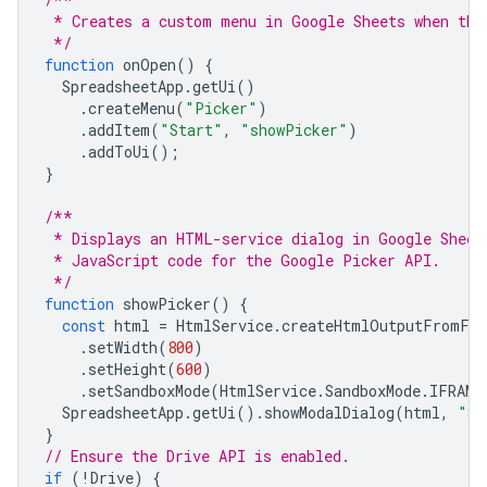
 * Creates a custom menu in Google Sheets when the
 */
function
onOpen
()
{
SpreadsheetApp
.
getUi
()
.
createMenu
(
"Picker"
)
.
addItem
(
"Start"
,
"showPicker"
)
.
addToUi
();
}
/**
 * Displays an HTML-service dialog in Google Sheet
 * JavaScript code for the Google Picker API.
 */
function
showPicker
()
{
const
html
=
HtmlService
.
createHtmlOutputFromFil
.
setWidth
(
800
)
.
setHeight
(
600
)
.
setSandboxMode
(
HtmlService
.
SandboxMode
.
IFRAME
SpreadsheetApp
.
getUi
().
showModalDialog
(
html
,
"Se
}
// Ensure the Drive API is enabled.
if
(
!
Drive
)
{