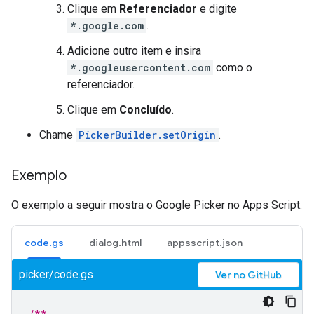
Clique em
Referenciador
e digite
*.google.com
.
Adicione outro item e insira
*.googleusercontent.com
como o
referenciador.
Clique em
Concluído
.
Chame
PickerBuilder.setOrigin
.
Exemplo
O exemplo a seguir mostra o Google Picker no Apps Script.
code.gs
dialog.html
appsscript.json
picker/code.gs
Ver no GitHub
/**