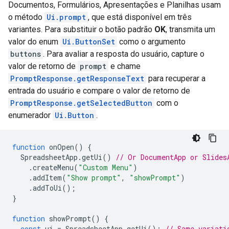
Documentos, Formulários, Apresentações e Planilhas usam
o método
Ui.prompt
, que está disponível em três
variantes. Para substituir o botão padrão
OK
, transmita um
valor do enum
Ui.ButtonSet
como o argumento
buttons
. Para avaliar a resposta do usuário, capture o
valor de retorno de
prompt
e chame
PromptResponse.getResponseText
para recuperar a
entrada do usuário e compare o valor de retorno de
PromptResponse.getSelectedButton
com o
enumerador
Ui.Button
.
function
onOpen
()
{
SpreadsheetApp
.
getUi
()
// Or DocumentApp or Slides
.
createMenu
(
"Custom Menu"
)
.
addItem
(
"Show prompt"
,
"showPrompt"
)
.
addToUi
();
}
function
showPrompt
()
{
const
ui
=
SpreadsheetApp
.
getUi
();
// Same variati