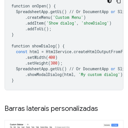
function
onOpen
()
{
SpreadsheetApp
.
getUi
()
//
Or
DocumentApp
or
Slid
.
createMenu
(
'Custom Menu'
)
.
addItem
(
'Show dialog'
,
'showDialog'
)
.
addToUi
();
}
function
showDialog
()
{
const
html
=
HtmlService
.
createHtmlOutputFromFil
.
setWidth
(
400
)
.
setHeight
(
300
);
SpreadsheetApp
.
getUi
()
//
Or
DocumentApp
or
Slid
.
showModalDialog
(
html
,
'My custom dialog'
);
}
Barras laterais personalizadas