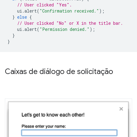
// User clicked "Yes".
ui
.
alert
(
"Confirmation received."
);
}
else
{
// User clicked "No" or X in the title bar.
ui
.
alert
(
"Permission denied."
);
}
}
Caixas de diálogo de solicitação