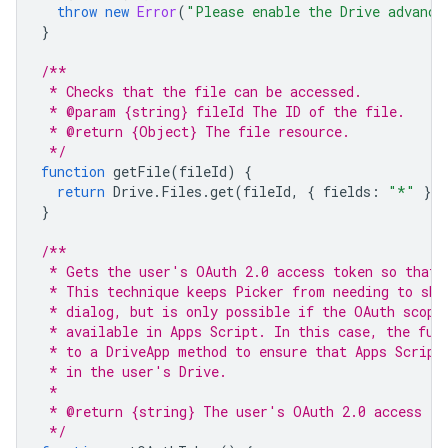
throw
new
Error
(
"Please enable the Drive advance
}
/**
 * Checks that the file can be accessed.
 * @param {string} fileId The ID of the file.
 * @return {Object} The file resource.
 */
function
getFile
(
fileId
)
{
return
Drive
.
Files
.
get
(
fileId
,
{
fields
:
"*"
})
}
/**
 * Gets the user's OAuth 2.0 access token so that 
 * This technique keeps Picker from needing to sho
 * dialog, but is only possible if the OAuth scope
 * available in Apps Script. In this case, the fun
 * to a DriveApp method to ensure that Apps Script
 * in the user's Drive.
 *
 * @return {string} The user's OAuth 2.0 access to
 */