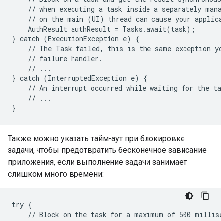
    // when executing a task inside a separately mana
    // on the main (UI) thread can cause your applica
    AuthResult authResult = Tasks.await(task);

} catch (ExecutionException e) {

    // The Task failed, this is the same exception yo
    // failure handler.

    // ...

} catch (InterruptedException e) {

    // An interrupt occurred while waiting for the ta
    // ...

}
Также можно указать тайм-аут при блокировке
задачи, чтобы предотвратить бесконечное зависание
приложения, если выполнение задачи занимает
слишком много времени:
try {

    // Block on the task for a maximum of 500 millise