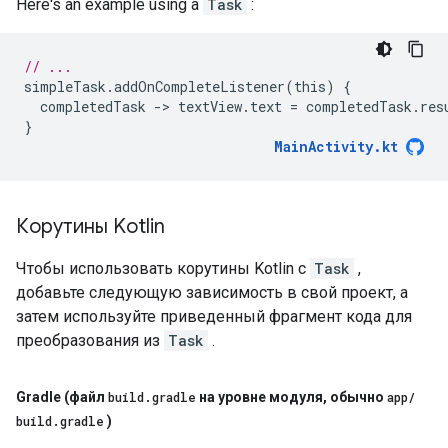
Here's an example using a
Task
:
// ...
simpleTask
.
addOnCompleteListener
(
this
)
{
completedTask
-
>
textView
.
text
=
completedTask
.
res
}
MainActivity
.
kt
Корутины Kotlin
Чтобы использовать корутины Kotlin с
Task
,
добавьте следующую зависимость в свой проект, а
затем используйте приведенный фрагмент кода для
преобразования из
Task
.
Gradle (файл
build
.
gradle
на уровне модуля
,
обычно
app
/
build
.
gradle
)