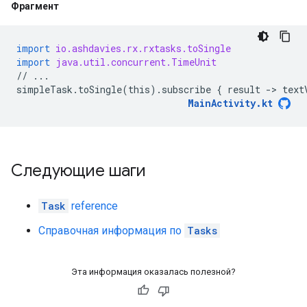
Фрагмент
import
io.ashdavies.rx.rxtasks.toSingle
import
java.util.concurrent.TimeUnit
//
...
simpleTask
.
toSingle
(
this
)
.
subscribe
{
result
-
> 
text
MainActivity
.
kt
Следующие шаги
Task
reference
Справочная информация по
Tasks
Эта информация оказалась полезной?