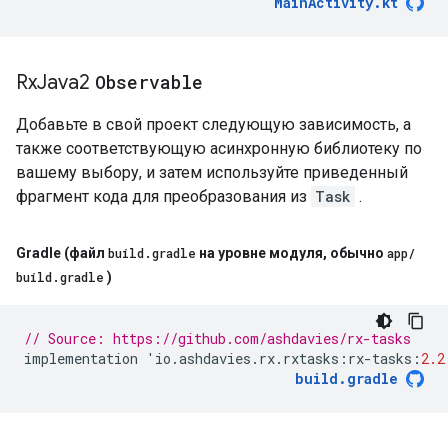
MainActivity
.
kt
Rx
Java2
Observable
Добавьте в свой проект следующую зависимость, а
также соответствующую асинхронную библиотеку по
вашему выбору, и затем используйте приведенный
фрагмент кода для преобразования из
Task
.
Gradle (файл
build
.
gradle
на уровне модуля
,
обычно
app
/
build
.
gradle
)
// Source: https://github.com/ashdavies/rx-tasks
implementation
'
io
.
ashdavies
.
rx
.
rxtasks
:
rx
-
tasks
:
2.2
build
.
gradle