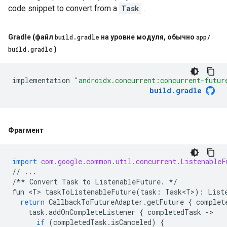
code snippet to convert from a
Task
.
Gradle (файл
build
.
gradle
на уровне модуля
,
обычно
app
/
build
.
gradle
)
implementation
"androidx.concurrent:concurrent-futur
build
.
gradle
Фрагмент
import
com.google.common.util.concurrent.ListenableF
//
...
/**
Convert
Task
to
ListenableFuture
.
*/
fun
 <
T
> 
taskToListenableFuture
(
task
:
Task<T>
):
List
return
CallbackToFutureAdapter
.
getFuture
{
complet
task
.
addOnCompleteListener
{
completedTask
-
>

if
(
completedTask
.
isCanceled
)
{