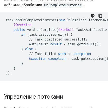
добавьте обработчик
OnCompleteListener
:
task
.
addOnCompleteListener
(
new
OnCompleteListener<Au
@Override
public
void
onComplete
(
@NonNull
Task<AuthResult>
if
(
task
.
isSuccessful
())
{
//
Task
completed
successfully
AuthResult
result
=
task
.
getResult
();
}
else
{
//
Task
failed
with
an
exception
Exception
exception
=
task
.
getException
(
}
}
}
);
Управление потоками