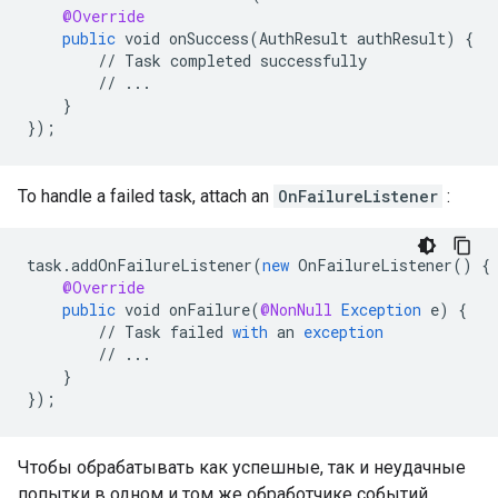
@Override
public
void
onSuccess
(
AuthResult
authResult
)
{
//
Task
completed
successfully
//
...
}
}
);
To handle a failed task, attach an
OnFailureListener
:
task
.
addOnFailureListener
(
new
OnFailureListener
()
{
@Override
public
void
onFailure
(
@NonNull
Exception
e
)
{
//
Task
failed
with
an
exception
//
...
}
}
);
Чтобы обрабатывать как успешные, так и неудачные
попытки в одном и том же обработчике событий,