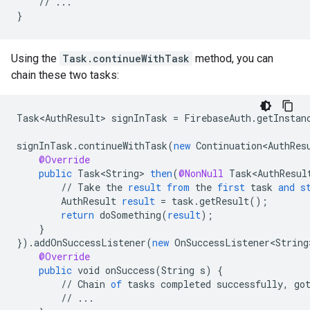
    // ...

}
Using the
Task.continueWithTask
method, you can
chain these two tasks:
Task<AuthResult>
signInTask
=
FirebaseAuth
.
getInstan
signInTask
.
continueWithTask
(
new
Continuation<AuthRes
@Override
public
Task<String>
then
(
@NonNull
Task<AuthResul
//
Take
the
result
from
the
first
task
and
s
AuthResult
result
=
task
.
getResult
();
return
doSomething
(
result
);
}
}
).
addOnSuccessListener
(
new
OnSuccessListener<String
@Override
public
void
onSuccess
(
String
s
)
{
//
Chain
of
tasks
completed
successfully
,
go
//
...