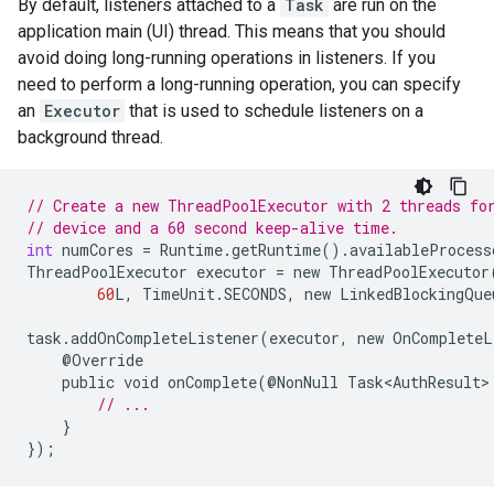
By default, listeners attached to a
Task
are run on the
application main (UI) thread. This means that you should
avoid doing long-running operations in listeners. If you
need to perform a long-running operation, you can specify
an
Executor
that is used to schedule listeners on a
background thread.
// Create a new ThreadPoolExecutor with 2 threads fo
// device and a 60 second keep-alive time.
int
numCores
=
Runtime
.
getRuntime
().
availableProcess
ThreadPoolExecutor
executor
=
new
ThreadPoolExecutor
60
L
,
TimeUnit
.
SECONDS
,
new
LinkedBlockingQue
task
.
addOnCompleteListener
(
executor
,
new
OnCompleteL
@
Override
public
void
onComplete
(@
NonNull
Task<AuthResult>
// ...
}
});