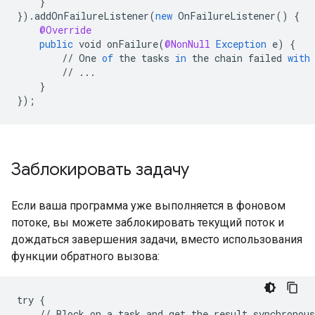
}
}
).
addOnFailureListener
(
new
OnFailureListener
()
{
@Override
public
void
onFailure
(
@NonNull
Exception
e
)
{
//
One
of
the
tasks
in
the
chain
failed
with
//
...
}
}
);
Заблокировать задачу
Если ваша программа уже выполняется в фоновом
потоке, вы можете заблокировать текущий поток и
дождаться завершения задачи, вместо использования
функции обратного вызова:
try {

    // Block on a task and get the result synchronous