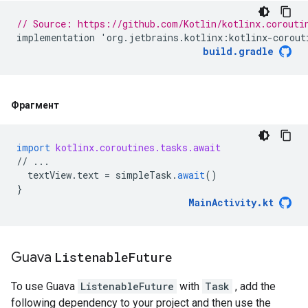
// Source: https://github.com/Kotlin/kotlinx.corouti
implementation
'
org
.
jetbrains
.
kotlinx
:
kotlinx
-
corout
build
.
gradle
Фрагмент
import
kotlinx.coroutines.tasks.await
//
...
textView
.
text
=
simpleTask
.
await
()
}
MainActivity
.
kt
Guava
Listenable
Future
To use Guava
ListenableFuture
with
Task
, add the
following dependency to your project and then use the