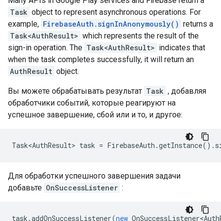
Many APIs in Google Play services and Firebase return a
Task
object to represent asynchronous operations. For
example,
FirebaseAuth.signInAnonymously()
returns a
Task<AuthResult>
which represents the result of the
sign-in operation. The
Task<AuthResult>
indicates that
when the task completes successfully, it will return an
AuthResult
object.
Вы можете обрабатывать результат
Task
, добавляя
обработчики событий, которые реагируют на
успешное завершение, сбой или и то, и другое:
Task<AuthResult> task = FirebaseAuth.getInstance().s
Для обработки успешного завершения задачи
добавьте
OnSuccessListener
:
task
.
addOnSuccessListener
(
new
OnSuccessListener<Auth