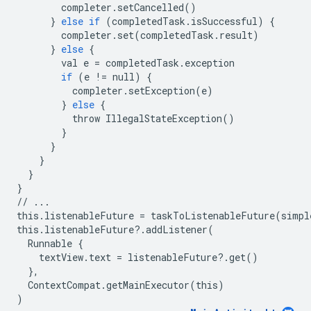
completer
.
setCancelled
()
}
else
if
(
completedTask
.
isSuccessful
)
{
completer
.
set
(
completedTask
.
result
)
}
else
{
val
e
=
completedTask
.
exception
if
(
e
!=
null
)
{
completer
.
setException
(
e
)
}
else
{
throw
IllegalStateException
()
}
}
}
}
}
//
...
this
.
listenableFuture
=
taskToListenableFuture
(
simpl
this
.
listenableFuture
?
.
addListener
(
Runnable
{
textView
.
text
=
listenableFuture
?
.
get
()
},
ContextCompat
.
getMainExecutor
(
this
)
)