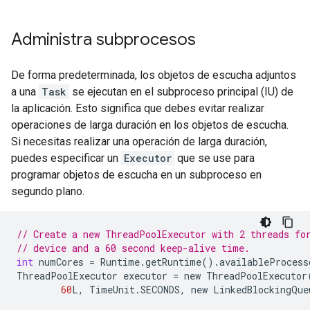
Administra subprocesos
De forma predeterminada, los objetos de escucha adjuntos
a una
Task
se ejecutan en el subproceso principal (IU) de
la aplicación. Esto significa que debes evitar realizar
operaciones de larga duración en los objetos de escucha.
Si necesitas realizar una operación de larga duración,
puedes especificar un
Executor
que se use para
programar objetos de escucha en un subproceso en
segundo plano.
// Create a new ThreadPoolExecutor with 2 threads fo
// device and a 60 second keep-alive time.
int
numCores
=
Runtime
.
getRuntime
().
availableProcess
ThreadPoolExecutor
executor
=
new
ThreadPoolExecutor
60
L
,
TimeUnit
.
SECONDS
,
new
LinkedBlockingQue