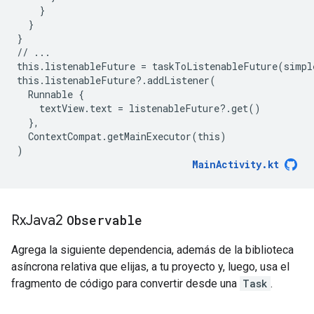
}
}
}
//
...
this
.
listenableFuture
=
taskToListenableFuture
(
simpl
this
.
listenableFuture
?
.
addListener
(
Runnable
{
textView
.
text
=
listenableFuture
?
.
get
()
},
ContextCompat
.
getMainExecutor
(
this
)
)
MainActivity
.
kt
Rx
Java2
Observable
Agrega la siguiente dependencia, además de la biblioteca
asíncrona relativa que elijas, a tu proyecto y, luego, usa el
fragmento de código para convertir desde una
Task
.