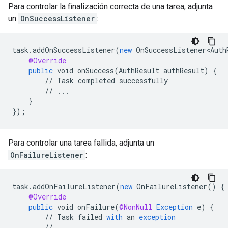
Para controlar la finalización correcta de una tarea, adjunta
un
OnSuccessListener
:
task
.
addOnSuccessListener
(
new
OnSuccessListener<Auth
@Override
public
void
onSuccess
(
AuthResult
authResult
)
{
//
Task
completed
successfully
//
...
}
}
);
Para controlar una tarea fallida, adjunta un
OnFailureListener
:
task
.
addOnFailureListener
(
new
OnFailureListener
()
{
@Override
public
void
onFailure
(
@NonNull
Exception
e
)
{
//
Task
failed
with
an
exception
//
...