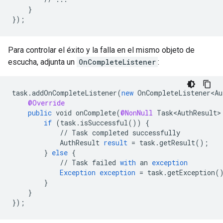
}
}
);
Para controlar el éxito y la falla en el mismo objeto de
escucha, adjunta un
OnCompleteListener
:
task
.
addOnCompleteListener
(
new
OnCompleteListener<Au
@Override
public
void
onComplete
(
@NonNull
Task<AuthResult>
if
(
task
.
isSuccessful
())
{
//
Task
completed
successfully
AuthResult
result
=
task
.
getResult
();
}
else
{
//
Task
failed
with
an
exception
Exception
exception
=
task
.
getException
(
}
}
}
);