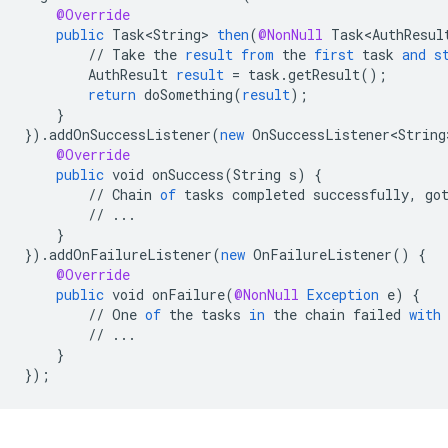
@Override
public
Task<String>
then
(
@NonNull
Task<AuthResul
//
Take
the
result
from
the
first
task
and
s
AuthResult
result
=
task
.
getResult
();
return
doSomething
(
result
);
}
}
).
addOnSuccessListener
(
new
OnSuccessListener<String
@Override
public
void
onSuccess
(
String
s
)
{
//
Chain
of
tasks
completed
successfully
,
go
//
...
}
}
).
addOnFailureListener
(
new
OnFailureListener
()
{
@Override
public
void
onFailure
(
@NonNull
Exception
e
)
{
//
One
of
the
tasks
in
the
chain
failed
with
//
...
}
}
);