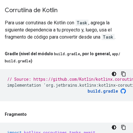
Corrutiina de Kotlin
Para usar corrutinas de Kotlin con
Task
, agrega la
siguiente dependencia a tu proyecto y, luego, usa el
fragmento de código para convertir desde una
Task
.
Gradle (nivel del módulo
build
.
gradle
,
por lo general
,
app
/
build
.
gradle
)
// Source: https://github.com/Kotlin/kotlinx.corouti
implementation
'
org
.
jetbrains
.
kotlinx
:
kotlinx
-
corout
build
.
gradle
Fragmento
import
kotlinx.coroutines.tasks.await