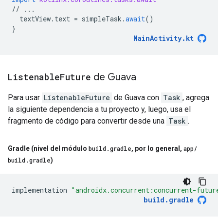
//
...
textView
.
text
=
simpleTask
.
await
()
}
MainActivity
.
kt
Listenable
Future
de Guava
Para usar
ListenableFuture
de Guava con
Task
, agrega
la siguiente dependencia a tu proyecto y, luego, usa el
fragmento de código para convertir desde una
Task
.
Gradle (nivel del módulo
build
.
gradle
,
por lo general
,
app
/
build
.
gradle
)
implementation
"androidx.concurrent:concurrent-futur
build
.
gradle