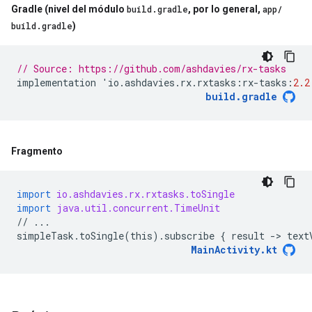
Gradle (nivel del módulo
build
.
gradle
,
por lo general
,
app
/
build
.
gradle
)
// Source: https://github.com/ashdavies/rx-tasks
implementation
'
io
.
ashdavies
.
rx
.
rxtasks
:
rx
-
tasks
:
2.2
build
.
gradle
Fragmento
import
io.ashdavies.rx.rxtasks.toSingle
import
java.util.concurrent.TimeUnit
//
...
simpleTask
.
toSingle
(
this
)
.
subscribe
{
result
-
> 
text
MainActivity
.
kt