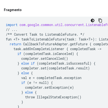
Fragmento
import
com.google.common.util.concurrent.ListenableF
//
...
/**
Convert
Task
to
ListenableFuture
.
*/
fun
 <
T
> 
taskToListenableFuture
(
task
:
Task<T>
):
List
return
CallbackToFutureAdapter
.
getFuture
{
complet
task
.
addOnCompleteListener
{
completedTask
-
>

if
(
completedTask
.
isCanceled
)
{
completer
.
setCancelled
()
}
else
if
(
completedTask
.
isSuccessful
)
{
completer
.
set
(
completedTask
.
result
)
}
else
{
val
e
=
completedTask
.
exception
if
(
e
!=
null
)
{
completer
.
setException
(
e
)
}
else
{
throw
IllegalStateException
()
}
}