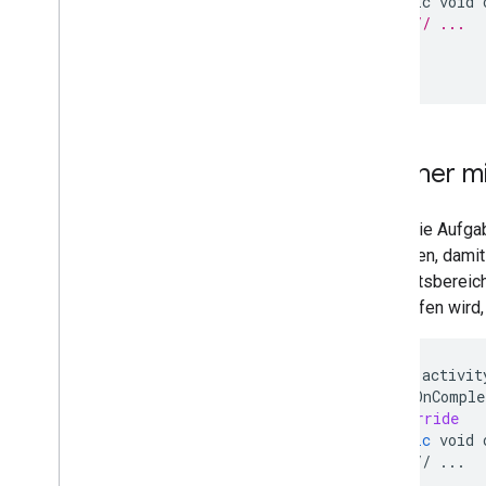
public
void
// ...
}
});
Listener m
Wenn Sie Aufgab
verwalten, damit
Aktivitätsberei
aufgerufen wird
Activity
activit
task
.
addOnComple
@Override
public
void
//
...
}