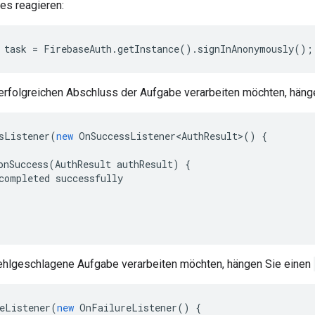
es reagieren:
 task = FirebaseAuth.getInstance().signInAnonymously();
erfolgreichen Abschluss der Aufgabe verarbeiten möchten, häng
sListener
(
new
OnSuccessListener<AuthResult>
()
{
onSuccess
(
AuthResult
authResult
)
{
completed
successfully
ehlgeschlagene Aufgabe verarbeiten möchten, hängen Sie einen
eListener
(
new
OnFailureListener
()
{