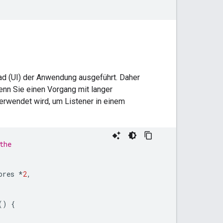
ad (UI) der Anwendung ausgeführt. Daher
enn Sie einen Vorgang mit langer
erwendet wird, um Listener in einem
the
ores
*
2
,
()
{