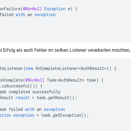
onFailure
(
@NonNull
Exception
e
)
{
failed
with
an
exception
 Erfolg als auch Fehler im selben Listener verarbeiten möchten
teListener
(
new
OnCompleteListener<AuthResult>
()
{
onComplete
(
@NonNull
Task<AuthResult>
task
)
{
.
isSuccessful
())
{
ask
completed
successfully
Result
result
=
task
.
getResult
();
ask
failed
with
an
exception
ption
exception
=
task
.
getException
();