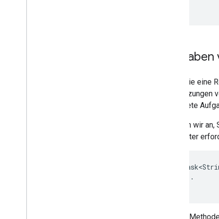
}
);
Aufgaben 
Wenn Sie eine R
Fortsetzungen v
verkettete Aufg
Nehmen wir an,
Parameter erfor
public Task<Stri
    // ...

}
Mit der Method