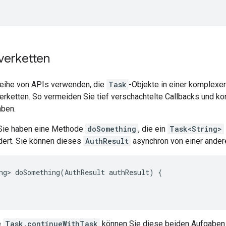
verketten
eihe von APIs verwenden, die
Task
-Objekte in einer komplexe
erketten. So vermeiden Sie tief verschachtelte Callbacks und ko
aben.
 Sie haben eine Methode
doSomething
, die ein
Task<String>
dert. Sie können dieses
AuthResult
asynchron von einer ande
ng> doSomething(AuthResult authResult) {

e
Task.continueWithTask
können Sie diese beiden Aufgaben 