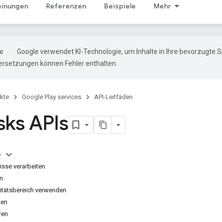
einungen
Referenzen
Beispiele
Mehr
Google verwendet KI-Technologie, um Inhalte in Ihre bevorzugte 
ersetzungen können Fehler enthalten.
kte
Google Play services
API-Leitfäden
sks APIs
e
sse verarbeiten
n
ivitätsbereich verwenden
ten
ren