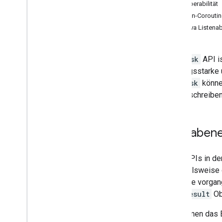
Interoperabilität
Betaprogramm
Kotlin-Corouti
Guava Listenab
SDK-Erste Schritte
Nutzererfahrungen
Google Cast
Die
Task
API i
Google Maps-SDK
leistungsstarke 
Google Pay API
Mit
Task
können
Google Wallet
Fehler schreiben
Google Play-Spieldienste
Wear OS
Aufgabene
Erweiterte Funktionen
Aktivitätserkennung
Viele APIs in d
Materie
Beispielsweise 
ML Kit
Anmelde vorgang
Lite
RT
AuthResult
Ob
Nearby
Thread
Netzwerk
Sie können das 