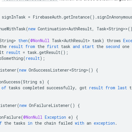
signInTask
=
FirebaseAuth
.
getInstance
().
signInAnonymou
nueWithTask
(
new
Continuation<AuthResult
,
Task<String>
>
(
String>
then
(
@NonNull
Task<AuthResult>
task
)
throws
Exc
the
result
from
the
first
task
and
start
the
second
one
lt
result
=
task
.
getResult
();
oSomething
(
result
);
istener
(
new
OnSuccessListener<String>
()
{
onSuccess
(
String
s
)
{
of
tasks
completed
successfully
,
got
result
from
last
t
istener
(
new
OnFailureListener
()
{
onFailure
(
@NonNull
Exception
e
)
{
f
the
tasks
in
the
chain
failed
with
an
exception
.