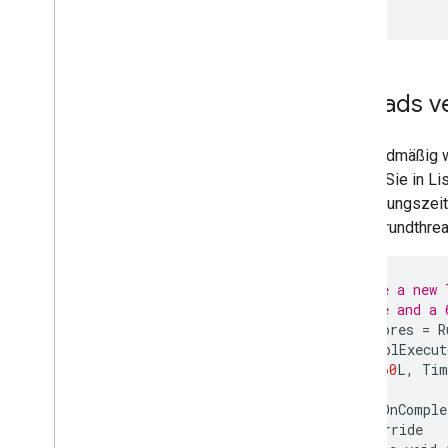
}
);
Threads v
Standardmäßig w
sollten Sie in L
Ausführungszeit
Hintergrundthrea
// Create a new 
// device and a 
int
numCores
=
R
ThreadPoolExecut
60
L
,
Tim
task
.
addOnComple
@
Override