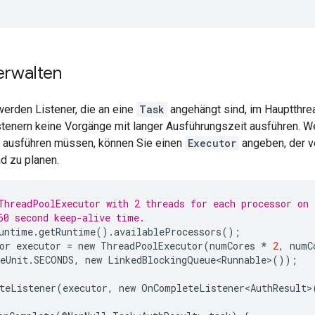
erwalten
erden Listener, die an eine
Task
angehängt sind, im Hauptthre
istenern keine Vorgänge mit langer Ausführungszeit ausführen. W
 ausführen müssen, können Sie einen
Executor
angeben, der v
d zu planen.
ThreadPoolExecutor with 2 threads for each processor on 
60 second keep-alive time.
untime
.
getRuntime
().
availableProcessors
();
or
executor
=
new
ThreadPoolExecutor
(
numCores
*
2
,
numC
eUnit
.
SECONDS
,
new
LinkedBlockingQueue<Runnable>
());
teListener
(
executor
,
new
OnCompleteListener<AuthResult>