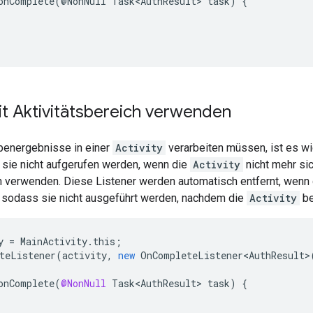
onComplete
(@
NonNull
Task<AuthResult>
task
)
{
it Aktivitätsbereich verwenden
energebnisse in einer
Activity
verarbeiten müssen, ist es wi
 sie nicht aufgerufen werden, wenn die
Activity
nicht mehr sic
ch verwenden. Diese Listener werden automatisch entfernt, wen
, sodass sie nicht ausgeführt werden, nachdem die
Activity
be
y
=
MainActivity
.
this
;
teListener
(
activity
,
new
OnCompleteListener<AuthResult>
onComplete
(
@NonNull
Task<AuthResult>
task
)
{