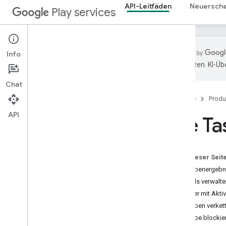
API-Leitfäden
Neuersch
Play services
Info
übersetzen. KI-Üb
Übersicht
Chat
Einrichtung
Startseite
Produ
Auf APIs zugreifen
Clientauthentifizierung
API
Die Ta
APIs zur Modulinstallation
Laufzeitberechtigungen
Tasks API
Auf dieser Seit
Open-Source-Hinweise
Aufgabenergebni
Auf die Offenlegungspflichten für
Threads verwalte
Daten bei Google Play vorbereiten
Listener mit Akt
Versionsverwaltung
Aufgaben verket
Aufgabe blockie
Alben