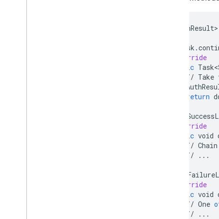
Task<AuthResult>
signInTask
.
conti
@Override
public
Task<
//
Take
AuthResu
return
d
}
}
).
addOnSuccessL
@Override
public
void
//
Chain
//
...
}
}
).
addOnFailureL
@Override
public
void
//
One
o
//
...