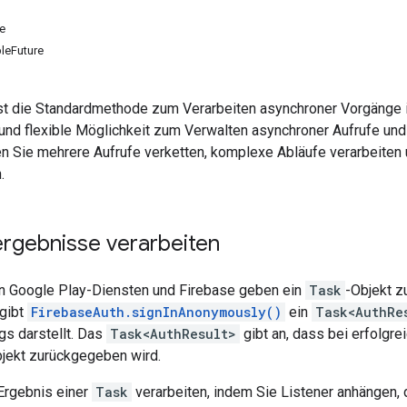
ne
leFuture
st die Standardmethode zum Verarbeiten asynchroner Vorgänge in
und flexible Möglichkeit zum Verwalten asynchroner Aufrufe und
 Sie mehrere Aufrufe verketten, komplexe Abläufe verarbeiten u
.
rgebnisse verarbeiten
en Google Play-Diensten und Firebase geben ein
Task
-Objekt z
gibt
FirebaseAuth.signInAnonymously()
ein
Task<AuthRe
s darstellt. Das
Task<AuthResult>
gibt an, dass bei erfolgr
jekt zurückgegeben wird.
Ergebnis einer
Task
verarbeiten, indem Sie Listener anhängen, 