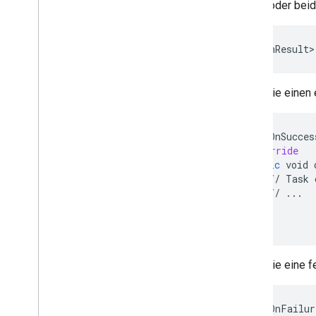
Sicherheit und Datenschutz
Fehler oder beid
Logo: FIDO
Safety
Net
Task<AuthResult>
Sicherheitsanbieter
Engagement
Wenn Sie einen 
Google Ad
Mob
Google Analytics for Firebase
Google Tag Manager
task
.
addOnSucces
@Override
App-Grundlagen
public
void
Cronet
//
Task
Firebase Cloud Messaging
//
...
}
Blockhaus
}
);
Google Log-in
Standort und Kontext
Zeit
Wenn Sie eine f
task
.
addOnFailur