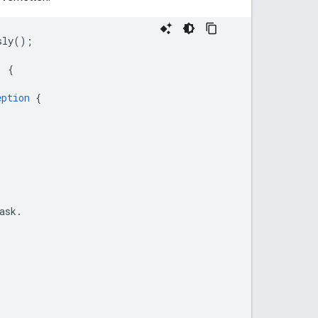
sly
();
)
{
eption
{
ask
.