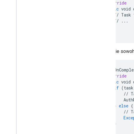
@Override
public
void
//
Task
//
...
}
}
);
Wenn Sie sowohl
task
.
addOnComple
@Override
public
void
if
(
task
//
T
Auth
}
else
{
//
T
Exce
}
}