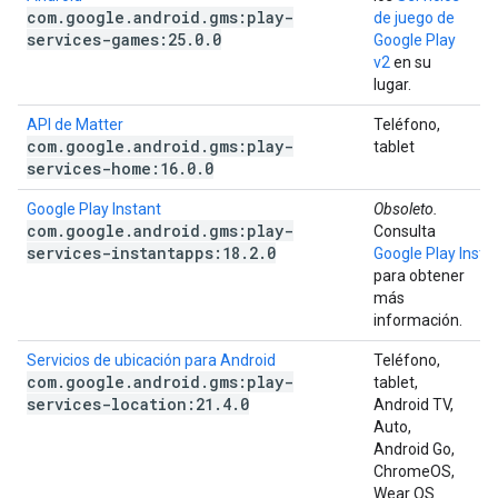
com
.
google
.
android
.
gms:play-
de juego de
services-games:25
.
0
.
0
Google Play
v2
en su
lugar.
API de Matter
Teléfono,
com
.
google
.
android
.
gms:play-
tablet
services-home:16
.
0
.
0
Google Play Instant
Obsoleto.
com
.
google
.
android
.
gms:play-
Consulta
services-instantapps:18
.
2
.
0
Google Play Insta
para obtener
más
información.
Servicios de ubicación para Android
Teléfono,
com
.
google
.
android
.
gms:play-
tablet,
services-location:21
.
4
.
0
Android TV,
Auto,
Android Go,
ChromeOS,
Wear OS