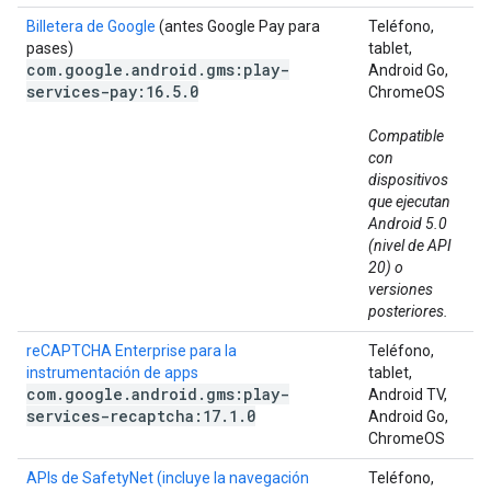
Billetera de Google
(antes Google Pay para
Teléfono,
pases)
tablet,
com
.
google
.
android
.
gms:play-
Android Go,
services-pay:16
.
5
.
0
ChromeOS
Compatible
con
dispositivos
que ejecutan
Android 5.0
(nivel de API
20) o
versiones
posteriores.
reCAPTCHA Enterprise para la
Teléfono,
instrumentación de apps
tablet,
com
.
google
.
android
.
gms:play-
Android TV,
services-recaptcha:17
.
1
.
0
Android Go,
ChromeOS
APIs de SafetyNet (incluye la navegación
Teléfono,