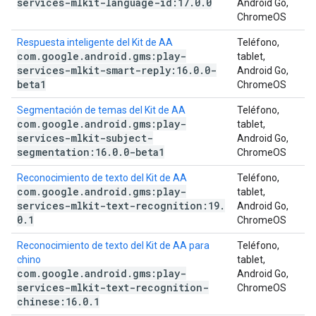
services-mlkit-language-id:17
.
0
.
0
Android Go,
ChromeOS
Respuesta inteligente del Kit de AA
Teléfono,
com
.
google
.
android
.
gms:play-
tablet,
services-mlkit-smart-reply:16
.
0
.
0-
Android Go,
beta1
ChromeOS
Segmentación de temas del Kit de AA
Teléfono,
com
.
google
.
android
.
gms:play-
tablet,
services-mlkit-subject-
Android Go,
segmentation:16
.
0
.
0-beta1
ChromeOS
Reconocimiento de texto del Kit de AA
Teléfono,
com
.
google
.
android
.
gms:play-
tablet,
services-mlkit-text-recognition:19
.
Android Go,
0
.
1
ChromeOS
Reconocimiento de texto del Kit de AA para
Teléfono,
chino
tablet,
com
.
google
.
android
.
gms:play-
Android Go,
services-mlkit-text-recognition-
ChromeOS
chinese:16
.
0
.
1