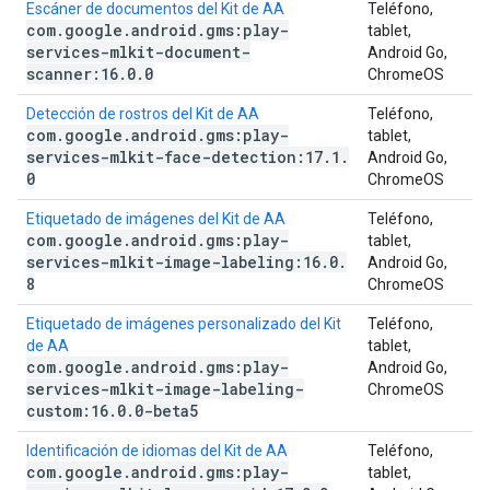
Escáner de documentos del Kit de AA
Teléfono,
com
.
google
.
android
.
gms:play-
tablet,
services-mlkit-document-
Android Go,
scanner:16
.
0
.
0
ChromeOS
Detección de rostros del Kit de AA
Teléfono,
com
.
google
.
android
.
gms:play-
tablet,
services-mlkit-face-detection:17
.
1
.
Android Go,
0
ChromeOS
Etiquetado de imágenes del Kit de AA
Teléfono,
com
.
google
.
android
.
gms:play-
tablet,
services-mlkit-image-labeling:16
.
0
.
Android Go,
8
ChromeOS
Etiquetado de imágenes personalizado del Kit
Teléfono,
de AA
tablet,
com
.
google
.
android
.
gms:play-
Android Go,
services-mlkit-image-labeling-
ChromeOS
custom:16
.
0
.
0-beta5
Identificación de idiomas del Kit de AA
Teléfono,
com
.
google
.
android
.
gms:play-
tablet,