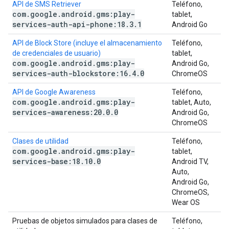
API de SMS Retriever
Teléfono,
com
.
google
.
android
.
gms:play-
tablet,
services-auth-api-phone:18
.
3
.
1
Android Go
API de Block Store (incluye el almacenamiento
Teléfono,
de credenciales de usuario)
tablet,
com
.
google
.
android
.
gms:play-
Android Go,
services-auth-blockstore:16
.
4
.
0
ChromeOS
API de Google Awareness
Teléfono,
com
.
google
.
android
.
gms:play-
tablet, Auto,
services-awareness:20
.
0
.
0
Android Go,
ChromeOS
Clases de utilidad
Teléfono,
com
.
google
.
android
.
gms:play-
tablet,
services-base:18
.
10
.
0
Android TV,
Auto,
Android Go,
ChromeOS,
Wear OS
Pruebas de objetos simulados para clases de
Teléfono,