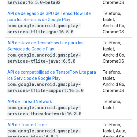
service:16
.
5
.
0-beta02
ChromeOS
API de delegado de GPU de TensorFlow Lite
Teléfono,
para los Servicios de Google Play
tablet,
com
.
google
.
android
.
gms:play-
Android Go,
services-tflite-gpu:16
.
5
.
0
ChromeOS
API de Java de TensorFlow Lite para los
Teléfono,
Servicios de Google Play
tablet,
com
.
google
.
android
.
gms:play-
Android Go,
services-tflite-java:16
.
5
.
0
ChromeOS
API de compatibilidad de TensorFlow Lite para
Teléfono,
los Servicios de Google Play
tablet,
com
.
google
.
android
.
gms:play-
Android Go,
services-tflite-support:16
.
5
.
0
ChromeOS
API de Thread Network
Teléfono,
com
.
google
.
android
.
gms:play-
tablet
services-threadnetwork:16
.
3
.
0
API de Trusted Time
Teléfono,
com
.
google
.
android
.
gms:play-
tablet, Auto,
services-time:16
.
0
.
1