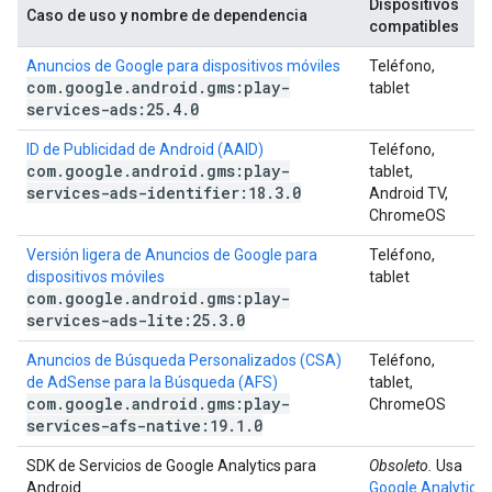
Dispositivos
Caso de uso y nombre de dependencia
compatibles
Anuncios de Google para dispositivos móviles
Teléfono,
com
.
google
.
android
.
gms:play-
tablet
services-ads:25
.
4
.
0
ID de Publicidad de Android (AAID)
Teléfono,
com
.
google
.
android
.
gms:play-
tablet,
services-ads-identifier:18
.
3
.
0
Android TV,
ChromeOS
Versión ligera de Anuncios de Google para
Teléfono,
dispositivos móviles
tablet
com
.
google
.
android
.
gms:play-
services-ads-lite:25
.
3
.
0
Anuncios de Búsqueda Personalizados (CSA)
Teléfono,
de AdSense para la Búsqueda (AFS)
tablet,
com
.
google
.
android
.
gms:play-
ChromeOS
services-afs-native:19
.
1
.
0
SDK de Servicios de Google Analytics para
Obsoleto.
Usa
Android
Google Analytics 