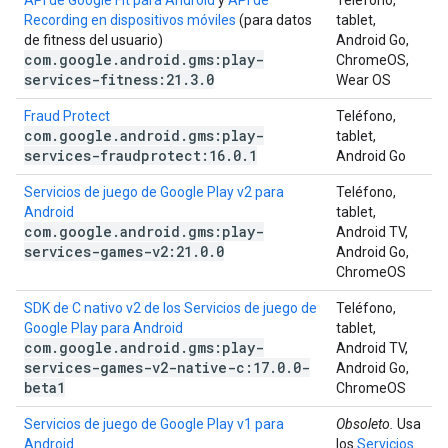
API de Google Fit para Android
y
API de
Teléfono,
Recording en dispositivos móviles
(para datos
tablet,
de fitness del usuario)
Android Go,
com
.
google
.
android
.
gms:play-
ChromeOS,
services-fitness:21
.
3
.
0
Wear OS
Fraud Protect
Teléfono,
com
.
google
.
android
.
gms:play-
tablet,
services-fraudprotect:16
.
0
.
1
Android Go
Servicios de juego de Google Play v2 para
Teléfono,
Android
tablet,
com
.
google
.
android
.
gms:play-
Android TV,
services-games-v2:21
.
0
.
0
Android Go,
ChromeOS
SDK de C nativo v2 de los Servicios de juego de
Teléfono,
Google Play para Android
tablet,
com
.
google
.
android
.
gms:play-
Android TV,
services-games-v2-native-c:17
.
0
.
0-
Android Go,
beta1
ChromeOS
Servicios de juego de Google Play v1 para
Obsoleto.
Usa
Android
los
Servicios