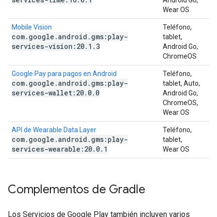
Android Go,
Wear OS
Mobile Vision
Teléfono,
com
.
google
.
android
.
gms:play-
tablet,
services-vision:20
.
1
.
3
Android Go,
ChromeOS
Google Pay para pagos en Android
Teléfono,
com
.
google
.
android
.
gms:play-
tablet, Auto,
services-wallet:20
.
0
.
0
Android Go,
ChromeOS,
Wear OS
API de Wearable Data Layer
Teléfono,
com
.
google
.
android
.
gms:play-
tablet,
services-wearable:20
.
0
.
1
Wear OS
Complementos de Gradle
Los Servicios de Google Play también incluyen varios