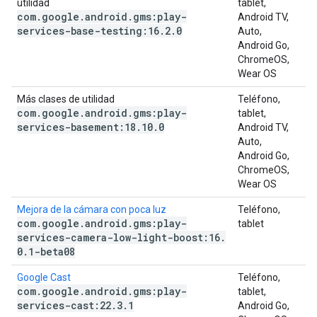
utilidad
tablet,
com
.
google
.
android
.
gms:play-
Android TV,
services-base-testing:16
.
2
.
0
Auto,
Android Go,
ChromeOS,
Wear OS
Más clases de utilidad
Teléfono,
com
.
google
.
android
.
gms:play-
tablet,
services-basement:18
.
10
.
0
Android TV,
Auto,
Android Go,
ChromeOS,
Wear OS
Mejora de la cámara con poca luz
Teléfono,
com
.
google
.
android
.
gms:play-
tablet
services-camera-low-light-boost:16
.
0
.
1-beta08
Google Cast
Teléfono,
com
.
google
.
android
.
gms:play-
tablet,
services-cast:22
.
3
.
1
Android Go,