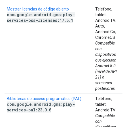
Mostrar licencias de código abierto
Teléfono,
com
.
google
.
android
.
gms:play-
tablet,
services-oss-licenses:17
.
5
.
1
Android TV,
Auto,
Android Go,
ChromeOS
Compatible
con
dispositivos
que ejecutan
Android 5.0
(nivel de API
21) o
versiones
posteriores.
Bibliotecas de acceso programático (PAL)
Teléfono,
com
.
google
.
android
.
gms:play-
tablet,
services-pal:23
.
0
.
0
Android TV
Compatible
con