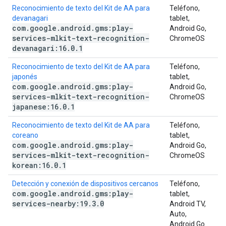
Reconocimiento de texto del Kit de AA para
Teléfono,
devanagari
tablet,
com
.
google
.
android
.
gms:play-
Android Go,
services-mlkit-text-recognition-
ChromeOS
devanagari:16
.
0
.
1
Reconocimiento de texto del Kit de AA para
Teléfono,
japonés
tablet,
com
.
google
.
android
.
gms:play-
Android Go,
services-mlkit-text-recognition-
ChromeOS
japanese:16
.
0
.
1
Reconocimiento de texto del Kit de AA para
Teléfono,
coreano
tablet,
com
.
google
.
android
.
gms:play-
Android Go,
services-mlkit-text-recognition-
ChromeOS
korean:16
.
0
.
1
Detección y conexión de dispositivos cercanos
Teléfono,
com
.
google
.
android
.
gms:play-
tablet,
services-nearby:19
.
3
.
0
Android TV,
Auto,
Android Go