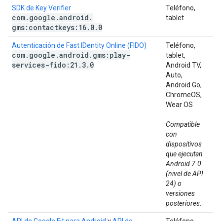
SDK de Key Verifier
Teléfono,
com
.
google
.
android
.
tablet
gms:contactkeys:16
.
0
.
0
Autenticación de Fast IDentity Online (FIDO)
Teléfono,
com
.
google
.
android
.
gms:play-
tablet,
services-fido:21
.
3
.
0
Android TV,
Auto,
Android Go,
ChromeOS,
Wear OS
Compatible
con
dispositivos
que ejecutan
Android 7.0
(nivel de API
24) o
versiones
posteriores.