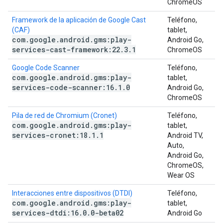
ChromeOS
Framework de la aplicación de Google Cast
Teléfono,
(CAF)
tablet,
com
.
google
.
android
.
gms:play-
Android Go,
services-cast-framework:22
.
3
.
1
ChromeOS
Google Code Scanner
Teléfono,
com
.
google
.
android
.
gms:play-
tablet,
services-code-scanner:16
.
1
.
0
Android Go,
ChromeOS
Pila de red de Chromium (Cronet)
Teléfono,
com
.
google
.
android
.
gms:play-
tablet,
services-cronet:18
.
1
.
1
Android TV,
Auto,
Android Go,
ChromeOS,
Wear OS
Interacciones entre dispositivos (DTDI)
Teléfono,
com
.
google
.
android
.
gms:play-
tablet,
services-dtdi:16
.
0
.
0-beta02
Android Go