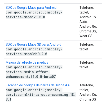
SDK de Google Maps para Android
Teléfono,
com
.
google
.
android
.
gms:play-
tablet,
services-maps:20
.
0
.
0
Android TV,
Auto,
Android Go,
ChromeOS,
Wear OS
SDK de Google Maps 3D para Android
Teléfono,
com
.
google
.
android
.
gms:play-
tablet
services-maps3d:0
.
2
.
0
Mejora del efecto de medios
Teléfono,
com
.
google
.
android
.
gms:play-
tablet
services-media-effect-
enhancement:16
.
0
.
0-beta07
Escaneo de códigos de barras del Kit de AA
Teléfono,
com
.
google
.
android
.
gms:play-
tablet,
services-mlkit-barcode-scanning:18
.
Android Go,
3
.
1
ChromeOS