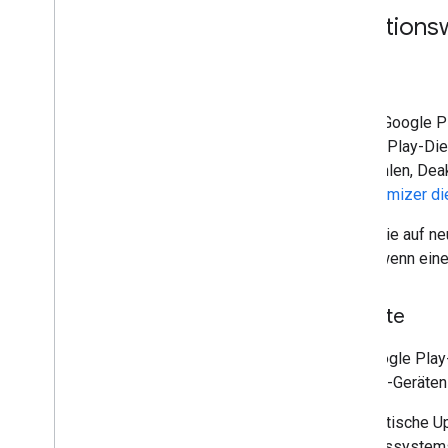
Funktions
SDKs
Jedes Google Pla
Google Play-Die
das Fehlen, Dea
R8-Optimizer di
Wenn Sie auf ne
durch, wenn ein
Dienste
Die Google Play-
Android-Geräten
Automatische Up
Betriebssystems