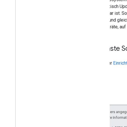
automatisch Upda
verfügbar ist. S
nutzen und gleic
oder Geräte, auf
Nächste Sc
In dieser
Einrich
Sofern nicht anders angege
lizenziert. Weitere Informa