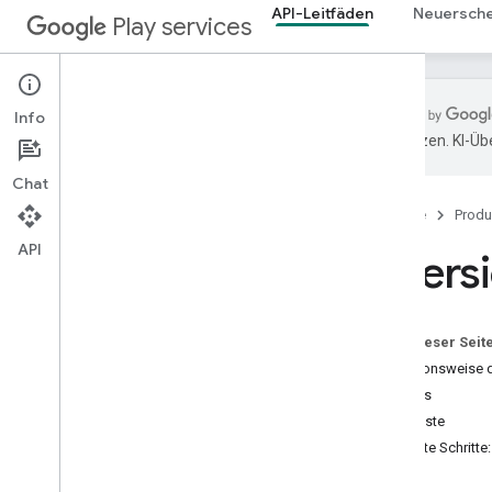
API-Leitfäden
Neuersch
Play services
Info
übersetzen. KI-Üb
Übersicht
Chat
Einrichtung
Startseite
Produ
Auf APIs zugreifen
Clientauthentifizierung
API
Übersi
APIs zur Modulinstallation
Laufzeitberechtigungen
Tasks API
Auf dieser Seit
Open-Source-Hinweise
Funktionsweise d
Auf die Offenlegungspflichten für
SDKs
Daten bei Google Play vorbereiten
Dienste
Versionsverwaltung
Nächste Schritte:
Alben