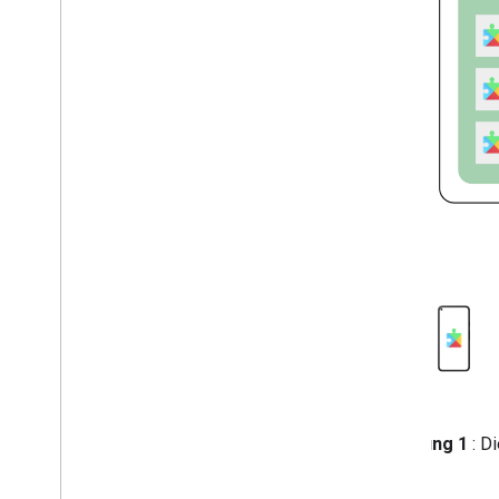
Sicherheit und Datenschutz
Logo: FIDO
Safety
Net
Sicherheitsanbieter
Engagement
Google Ad
Mob
Google Analytics for Firebase
Google Tag Manager
App-Grundlagen
Cronet
Firebase Cloud Messaging
Blockhaus
Google Log-in
Standort und Kontext
Zeit
Abbildung 1
: D