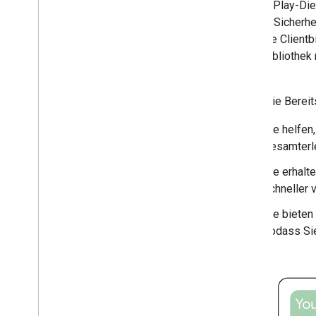
Google Play-Die
Betaprogramm
und die Sicherh
einfache Clientb
SDK-Erste Schritte
Clientbibliothek
Nutzererfahrungen
wird.
Google Cast
Google Maps-SDK
Durch die Berei
Google Pay API
Sie helfen
Google Wallet
Gesamterle
Google Play-Spieldienste
Wear OS
Sie erhalt
schneller 
Erweiterte Funktionen
Aktivitätserkennung
Sie bieten
Materie
sodass Sie
ML Kit
Lite
RT
Nearby
Thread
Netzwerk