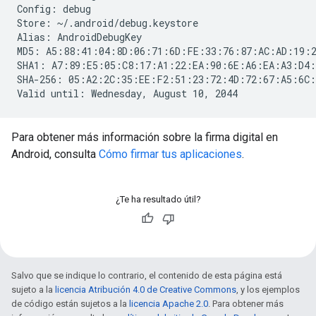
Config: debug

Store: ~/.android/debug.keystore

Alias: AndroidDebugKey

MD5: A5:88:41:04:8D:06:71:6D:FE:33:76:87:AC:AD:19:2
SHA1: A7:89:E5:05:C8:17:A1:22:EA:90:6E:A6:EA:A3:D4:
SHA-256: 05:A2:2C:35:EE:F2:51:23:72:4D:72:67:A5:6C:
Para obtener más información sobre la firma digital en
Android, consulta
Cómo firmar tus aplicaciones
.
¿Te ha resultado útil?
Salvo que se indique lo contrario, el contenido de esta página está
sujeto a la
licencia Atribución 4.0 de Creative Commons
, y los ejemplos
de código están sujetos a la
licencia Apache 2.0
. Para obtener más