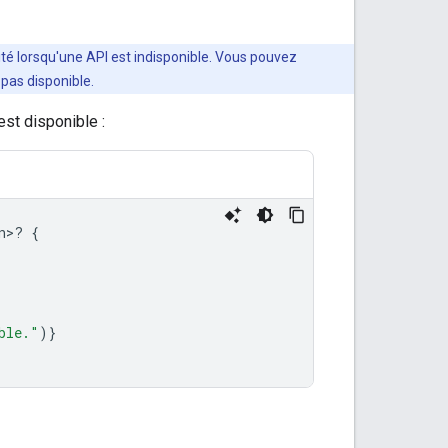
ité lorsqu'une API est indisponible. Vous pouvez
 pas disponible.
est disponible :
n>? 
{
ble."
)}