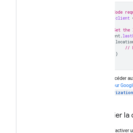
Sécurité et confidentialité
// Code req
FIDO
val
client
Safety
Net
Fournisseur de sécurité
// Get the 
client
.
last
Engagement
locatio
Google Ad
Mob
// 
Google Analytics pour Firebase
}
}
Google Tag Manager
Principes de base des applications
Cronet
Pour accéder aux
Firebase Cloud Messaging
utilisateur Goog
Bloquer le magasin
Authorizatio
Google Sign-In
Lieu et contexte
Heure
Vérifier la 
Avant d'activer 