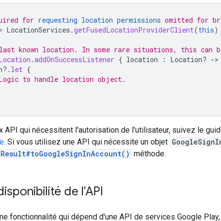
uired for 
requesting location permissions
 omitted for br
=
LocationServices
.
getFusedLocationProviderClient
(
this
)
last known location. In some rare situations, this can b
Location
.
addOnSuccessListener
{
location
:
Location? 
-
n
?.
let
{
Logic to handle location object.
 API qui nécessitent l'autorisation de l'utilisateur, suivez le gui
le
. Si vous utilisez une API qui nécessite un objet
GoogleSignI
nResult#toGoogleSignInAccount()
méthode.
disponibilité de l'API
une fonctionnalité qui dépend d'une API de services Google Play, v