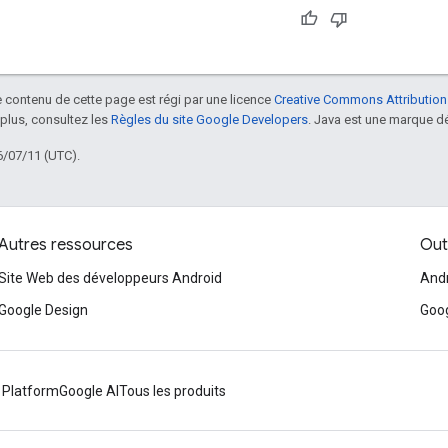
le contenu de cette page est régi par une licence
Creative Commons Attribution
 plus, consultez les
Règles du site Google Developers
. Java est une marque dé
6/07/11 (UTC).
Autres ressources
Outi
Site Web des développeurs Android
Andr
Google Design
Goog
 Platform
Google AI
Tous les produits