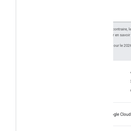
Sauf indication contraire, 
Apache 2.0
. Pour en savoir
Dernière mise à jour le 202
Liez contact
Blog des développeurs Android
Recevoir des actualités et des conseils par e-mail
Android
Chrome
Firebase
Google Cloud