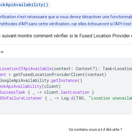
ckApiAvailability()
.
érification n'est nécessaire que si vous devez désactiver une fonctionnal
hodes d'API sans cette vérification, car elles échoueront si l'API n'est
e suivant montre comment vérifier si le Fused Location Provider 
va
LocationIfApiAvailable
(
context
:
Context?)
:
Task<Locatio
ent
=
getFusedLocationProviderClient
(
context
)
GoogleApiAvailability
.
getInstance
()
eckApiAvailability
(
client
)
SuccessTask
{
_
-
>
client
.
lastLocation
}
dOnFailureListener
{
_
-
>
Log
.
d
(
TAG
,
"Location unavaila
Ce contenu vous a-t-il été utile ?