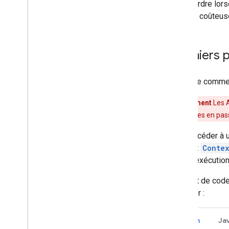
Sorties
dans l'ordre lor
Programme bêta
est peu coûteus
Guides de démarrage du SDK
Premiers 
Expérience utilisateur
Google Cast
SDK Google Maps
Avant de comme
API Google Pay
Avertissement
Les A
Google Wallet
correspondantes en pass
Services de jeux Google Play
Wear OS
Pour accéder à u
un objet
Conte
Fonctionnalités avancées
avant l'exécutio
Reconnaissance de l'activité
Matter
L'extrait de cod
ML Kit
Provider :
Lite
RT
Nearby
Kotlin
Ja
Thread
Network