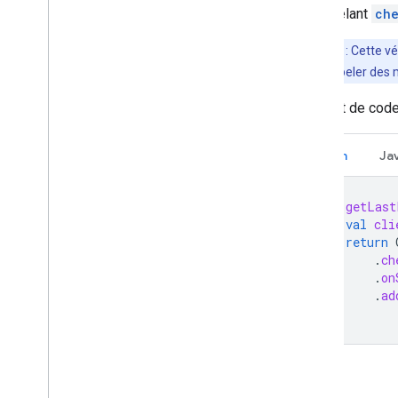
en appelant
che
Remarque
: Cette v
également appeler des mét
L'extrait de cod
Kotlin
Ja
fun
getLast
val
cli
return
.
ch
.
on
.
ad
}