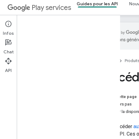
Guides pour les API
Nou
Play services
Infos
traductions généré
Aperçu
Chat
Configuration
Accueil
Produit
Accéder aux API
Authentification du client
API
Accéd
API d'installation de modules
Autorisations d'exécution
API Tasks
Sur cette page
Avis Open Source
Premiers pas
Se préparer aux exigences concernant
Vérifier la disponi
le communiqué sur les données sur
Google Play
Gestion des versions
Pour accéder
au
client API. Ces 