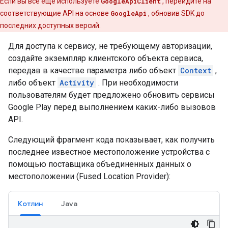
Если вы все еще используете
GoogleApiClient
, перейдите на
соответствующие API на основе
GoogleApi
, обновив SDK до
последних доступных версий.
Для доступа к сервису, не требующему авторизации,
создайте экземпляр клиентского объекта сервиса,
передав в качестве параметра либо объект
Context
,
либо объект
Activity
. При необходимости
пользователям будет предложено обновить сервисы
Google Play перед выполнением каких-либо вызовов
API.
Следующий фрагмент кода показывает, как получить
последнее известное местоположение устройства с
помощью поставщика объединенных данных о
местоположении (Fused Location Provider):
Котлин
Java