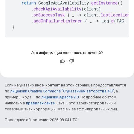
return
GoogleApiAvailability
.
getInstance
()
.
checkApiAvailability
(
client
)
.
onSuccessTask
{
_
-
>
client
.
lastLocation
.
addOnFailureListener
{
_
-
>
Log
.
d
(
TAG
,
"L
}
Эта информация оказалась полезной?
Если не указано иное, контент на этой странице предоставляется
по
лицензии Creative Commons "С указанием авторства 4.0"
, а
примеры кода – по
лицензии Apache 2.0
. Подробнее об этом
написано в
правилах сайта
. Java – это зарегистрированный
товарный знак корпорации Oracle и ее аффилированных лиц.
Последнее обновление: 2026-08-04 UTC.