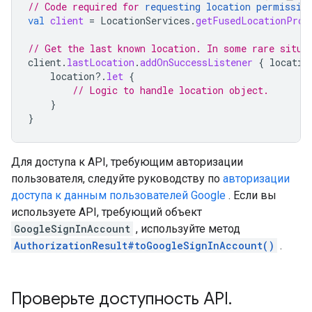
// Code required for 
requesting location permissio
val
client
=
LocationServices
.
getFusedLocationProv
// Get the last known location. In some rare situa
client
.
lastLocation
.
addOnSuccessListener
{
locatio
location
?.
let
{
// Logic to handle location object.
}
}
Для доступа к API, требующим авторизации
пользователя, следуйте руководству по
авторизации
доступа к данным пользователей Google
. Если вы
используете API, требующий объект
GoogleSignInAccount
, используйте метод
AuthorizationResult#toGoogleSignInAccount()
.
Проверьте доступность API
.