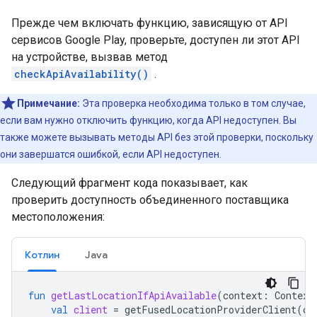
Прежде чем включать функцию, зависящую от API
сервисов Google Play, проверьте, доступен ли этот API
на устройстве, вызвав метод
checkApiAvailability()
.
Примечание:
Эта проверка необходима только в том случае,
если вам нужно отключить функцию, когда API недоступен. Вы
также можете вызывать методы API без этой проверки, поскольку
они завершатся ошибкой, если API недоступен.
Следующий фрагмент кода показывает, как
проверить доступность объединенного поставщика
местоположения:
Котлин
Java
fun
getLastLocationIfApiAvailable
(
context
:
Context
val
client
=
getFusedLocationProviderClient
(
co