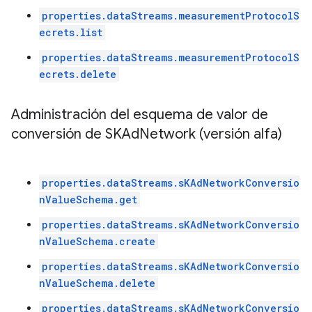
properties.dataStreams.measurementProtocolS
ecrets.list
properties.dataStreams.measurementProtocolS
ecrets.delete
Administración del esquema de valor de
conversión de SKAd
Network (versión alfa)
properties.dataStreams.sKAdNetworkConversio
nValueSchema.get
properties.dataStreams.sKAdNetworkConversio
nValueSchema.create
properties.dataStreams.sKAdNetworkConversio
nValueSchema.delete
properties.dataStreams.sKAdNetworkConversio