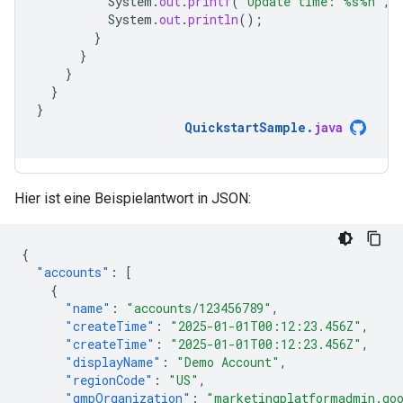
System
.
out
.
printf
(
"Update time: %s%n"
,
System
.
out
.
println
();
}
}
}
}
}
QuickstartSample
.
java
Hier ist eine Beispielantwort in JSON:
{
"accounts"
:
[
{
"name"
:
"accounts/123456789"
,
"createTime"
:
"2025-01-01T00:12:23.456Z"
,
"createTime"
:
"2025-01-01T00:12:23.456Z"
,
"displayName"
:
"Demo Account"
,
"regionCode"
:
"US"
,
"gmpOrganization"
:
"marketingplatformadmin.goo