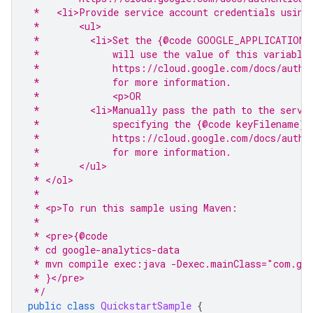
 *   <li>Provide service account credentials using
 *       <ul>
 *         <li>Set the {@code GOOGLE_APPLICATION_
 *             will use the value of this variable
 *             https://cloud.google.com/docs/authe
 *             for more information.
 *             <p>OR
 *         <li>Manually pass the path to the servi
 *             specifying the {@code keyFilename} 
 *             https://cloud.google.com/docs/authe
 *             for more information.
 *       </ul>
 * </ol>
 *
 * <p>To run this sample using Maven:
 *
 * <pre>{@code
 * cd google-analytics-data
 * mvn compile exec:java -Dexec.mainClass="com.goo
 * }</pre>
 */
public
class
QuickstartSample
{