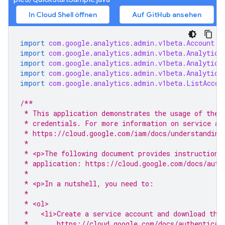
In Cloud Shell öffnen
Auf GitHub ansehen
import
com.google.analytics.admin.v1beta.Account
;
import
com.google.analytics.admin.v1beta.Analytics
import
com.google.analytics.admin.v1beta.Analytics
import
com.google.analytics.admin.v1beta.Analytics
import
com.google.analytics.admin.v1beta.ListAccou
/**
 * This application demonstrates the usage of the 
 * credentials. For more information on service ac
 * https://cloud.google.com/iam/docs/understanding
 *
 * <p>The following document provides instructions
 * application: https://cloud.google.com/docs/auth
 *
 * <p>In a nutshell, you need to:
 *
 * <ol>
 *   <li>Create a service account and download the
 *       https://cloud.google.com/docs/authenticat