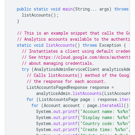
public
static
void
main
(
String
...
args
)
throws
E
listAccounts
();
}
// This is an example snippet that calls the Goo
// Analytics accounts available to the authentica
static
void
listAccounts
()
throws
Exception
{
// Instantiates a client using default credenti
// See https://cloud.google.com/docs/authentic
// about managing credentials.
try
(
AnalyticsAdminServiceClient
analyticsAdmi
// Calls listAccounts() method of the Google
// the response for each account.
ListAccountsPagedResponse
response
=
analyticsAdmin
.
listAccounts
(
ListAccounts
for
(
ListAccountsPage
page
:
response
.
iterat
for
(
Account
account
:
page
.
iterateAll
())
System
.
out
.
printf
(
"Account name: %s%n"
,
System
.
out
.
printf
(
"Display name: %s%n"
,
System
.
out
.
printf
(
"Country code: %s%n"
,
System
.
out
.
printf
(
"Create time: %s%n"
,