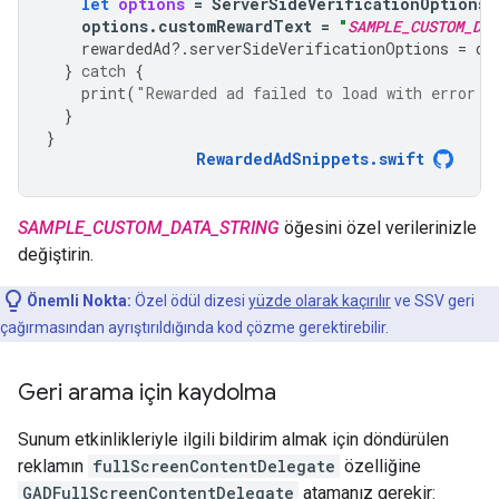
let
options
=
ServerSideVerificationOptions
(
options
.
customRewardText
=
"
SAMPLE_CUSTOM_DAT
rewardedAd
?.
serverSideVerificationOptions
=
op
}
catch
{
print
(
"Rewarded ad failed to load with error: 
}
}
RewardedAdSnippets
.
swift
SAMPLE_CUSTOM_DATA_STRING
öğesini özel verilerinizle
değiştirin.
Önemli Nokta:
Özel ödül dizesi
yüzde olarak kaçırılır
ve SSV geri
çağırmasından ayrıştırıldığında kod çözme gerektirebilir.
Geri arama için kaydolma
Sunum etkinlikleriyle ilgili bildirim almak için döndürülen
reklamın
fullScreenContentDelegate
özelliğine
GADFullScreenContentDelegate
atamanız gerekir: