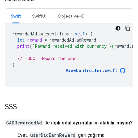
Swift
SwiftUI
Objective-C
rewardedAd
.
present
(
from
:
self
)
{
let
reward
=
rewardedAd
.
adReward
print
(
"Reward received with currency 
\(
reward
.
am
// TODO: Reward the user.
}
ViewController
.
swift
SSS
GADRewardedAd
ile ilgili ödül ayrıntılarını alabilir miyim?
Evet,
userDidEarnReward
geri çağırma