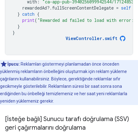
with
:
"ca-app-pub-3940256099942544/171248531
rewardedAd
?.
fullScreenContentDelegate
=
self
}
catch
{
print
(
"Rewarded ad failed to load with error: 
}
}
ViewController
.
swift
İpucu:
Reklamları göstermeyi planlamadan önce önceden
yüklenmiş reklamların önbelleğini oluşturmak için reklam yükleme
çağrılarını kullanabilirsiniz. Böylece, gerektiğinde reklamlar sıfır
gecikmeyle gösterilebilir. Reklamların süresi bir saat sonra sona
erdiğinden bu önbelleği temizlemeniz ve her saat yeni reklamlarla
yeniden yüklemeniz gerekir.
[İsteğe bağlı] Sunucu tarafı doğrulama (SSV)
geri çağırmalarını doğrulama