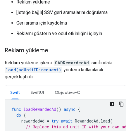
Reklam yükleme
[İsteğe bağlı] SSV geri aramalarını doğrulama
Geri arama için kaydolma
Reklamı gösterin ve ödül etkinliğini işleyin
Reklam yükleme
Reklam yükleme işlemi,
GADRewardedAd
sınıfındaki
load(adUnitID:request)
yöntemi kullanılarak
gerçekleştirilir.
Swift
SwiftUI
Objective-C
func
loadRewardedAd
()
async
{
do
{
rewardedAd
=
try
await
RewardedAd
.
load
(
// Replace this ad unit ID with your own ad u