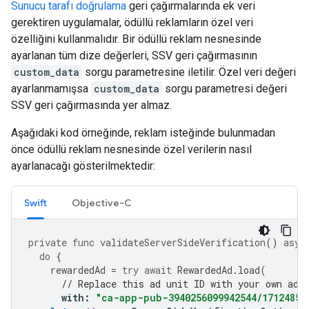
Sunucu tarafı doğrulama
geri çağırmalarında ek veri
gerektiren uygulamalar, ödüllü reklamların özel veri
özelliğini kullanmalıdır. Bir ödüllü reklam nesnesinde
ayarlanan tüm dize değerleri, SSV geri çağırmasının
custom_data
sorgu parametresine iletilir. Özel veri değeri
ayarlanmamışsa
custom_data
sorgu parametresi değeri
SSV geri çağırmasında yer almaz.
Aşağıdaki kod örneğinde, reklam isteğinde bulunmadan
önce ödüllü reklam nesnesinde özel verilerin nasıl
ayarlanacağı gösterilmektedir:
Swift
Objective-C
private
func
validateServerSideVerification
()
asyn
do
{
rewardedAd
=
try
await
RewardedAd
.
load
(
// Replace this ad unit ID with your own ad 
with
:
"ca-app-pub-3940256099942544/17124853