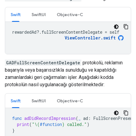
Swift
SwiftUI
Objective-C
rewardedAd
?.
fullScreenContentDelegate
=
self
ViewController
.
swift
GADFullScreenContentDelegate
protokolü, reklamın
başarıyla veya başarısızlıkla sunulduğu ve kapatıldığı
zamanlardaki geri çağırmaları işler. Aşağıdaki kodda
protokolün nasıl uygulanacağı gösterilmektedir:
Swift
SwiftUI
Objective-C
func
adDidRecordImpression
(
_
ad
:
FullScreenPresent
print
(
"
\(
#function
)
 called."
)
}