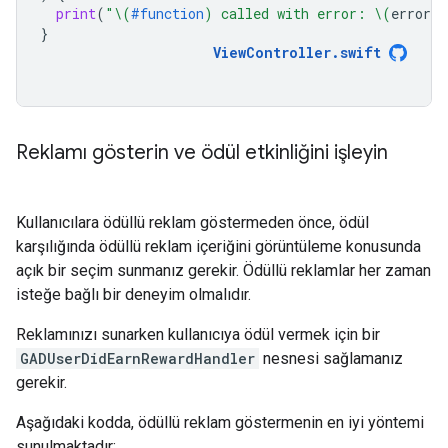
print
(
"
\(
#function
)
 called with error: 
\(
error
.
l
}
ViewController
.
swift
Reklamı gösterin ve ödül etkinliğini işleyin
Kullanıcılara ödüllü reklam göstermeden önce, ödül
karşılığında ödüllü reklam içeriğini görüntüleme konusunda
açık bir seçim sunmanız gerekir. Ödüllü reklamlar her zaman
isteğe bağlı bir deneyim olmalıdır.
Reklamınızı sunarken kullanıcıya ödül vermek için bir
GADUserDidEarnRewardHandler
nesnesi sağlamanız
gerekir.
Aşağıdaki kodda, ödüllü reklam göstermenin en iyi yöntemi
sunulmaktadır: