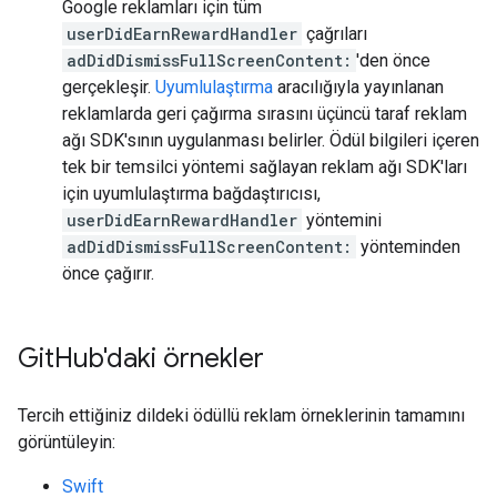
Google reklamları için tüm
userDidEarnRewardHandler
çağrıları
adDidDismissFullScreenContent:
'den önce
gerçekleşir.
Uyumlulaştırma
aracılığıyla yayınlanan
reklamlarda geri çağırma sırasını üçüncü taraf reklam
ağı SDK'sının uygulanması belirler. Ödül bilgileri içeren
tek bir temsilci yöntemi sağlayan reklam ağı SDK'ları
için uyumlulaştırma bağdaştırıcısı,
userDidEarnRewardHandler
yöntemini
adDidDismissFullScreenContent:
yönteminden
önce çağırır.
Git
Hub'daki örnekler
Tercih ettiğiniz dildeki ödüllü reklam örneklerinin tamamını
görüntüleyin:
Swift