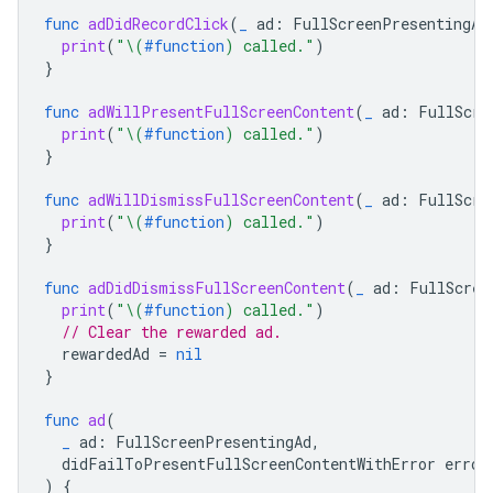
func
adDidRecordClick
(
_
ad
:
FullScreenPresentingAd
print
(
"
\(
#function
)
 called."
)
}
func
adWillPresentFullScreenContent
(
_
ad
:
FullScre
print
(
"
\(
#function
)
 called."
)
}
func
adWillDismissFullScreenContent
(
_
ad
:
FullScre
print
(
"
\(
#function
)
 called."
)
}
func
adDidDismissFullScreenContent
(
_
ad
:
FullScree
print
(
"
\(
#function
)
 called."
)
// Clear the rewarded ad.
rewardedAd
=
nil
}
func
ad
(
_
ad
:
FullScreenPresentingAd
,
didFailToPresentFullScreenContentWithError
error
)
{