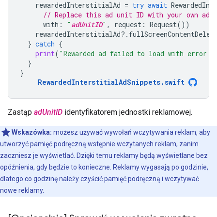
rewardedInterstitialAd
=
try
await
RewardedInt
// Replace this ad unit ID with your own ad 
with
:
"
adUnitID
"
,
request
:
Request
())
rewardedInterstitialAd
?.
fullScreenContentDeleg
}
catch
{
print
(
"Rewarded ad failed to load with error: 
}
}
RewardedInterstitialAdSnippets
.
swift
Zastąp
adUnitID
identyfikatorem jednostki reklamowej.
Wskazówka:
możesz używać wywołań wczytywania reklam, aby
utworzyć pamięć podręczną wstępnie wczytanych reklam, zanim
zaczniesz je wyświetlać. Dzięki temu reklamy będą wyświetlane bez
opóźnienia, gdy będzie to konieczne. Reklamy wygasają po godzinie,
dlatego co godzinę należy czyścić pamięć podręczną i wczytywać
nowe reklamy.