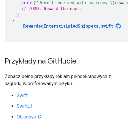
print
(
"Reward received with currency 
\(
reward
.
// TODO: Reward the user.
}
}
RewardedInterstitialAdSnippets
.
swift
Przykłady na Git
Hubie
Zobacz pełne przykłady reklam pełnoekranowych z
nagrodą w preferowanym języku:
Swift
SwiftUI
Objective-C