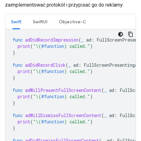
zaimplementować protokół i przypisać go do reklamy:
Swift
SwiftUI
Objective-C
func
adDidRecordImpression
(
_
ad
:
FullScreenPresent
print
(
"
\(
#function
)
 called."
)
}
func
adDidRecordClick
(
_
ad
:
FullScreenPresentingAd
print
(
"
\(
#function
)
 called."
)
}
func
adWillPresentFullScreenContent
(
_
ad
:
FullScre
print
(
"
\(
#function
)
 called."
)
}
func
adWillDismissFullScreenContent
(
_
ad
:
FullScre
print
(
"
\(
#function
)
 called."
)
}
func
adDidDismissFullScreenContent
(
_
ad
:
FullScree