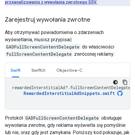
przeanalizowaniu z wywołania zwrotnego SSV.
Zarejestruj wywołania zwrotne
Aby otrzymywać powiadomienia o zdarzeniach
wyświetlania, musisz przypisać
GADFullScreenContentDelegate
do właściwości
fullScreenContentDelegate
zwróconej reklamy:
Swift
SwiftUI
Objective-C
rewardedInterstitialAd
?.
fullScreenContentDelegate
RewardedInterstitialAdSnippets
.
swift
Protokół
GADFullScreenContentDelegate
obsługuje
wywołania zwrotne, gdy reklama wyświetla się pomyślnie
lub nie, oraz gdy jest zamykana. Poniższy kod pokazuje, jak