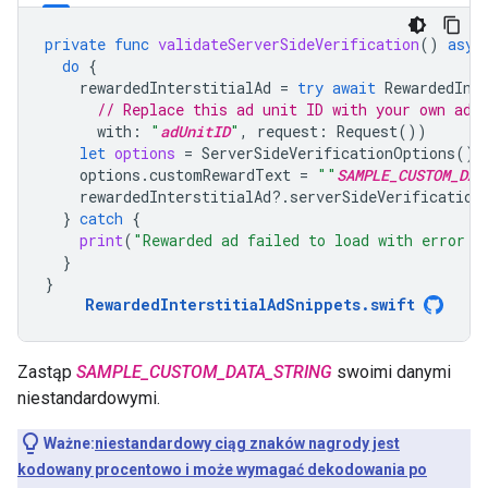
private
func
validateServerSideVerification
()
asyn
do
{
rewardedInterstitialAd
=
try
await
RewardedInt
// Replace this ad unit ID with your own ad 
with
:
"
adUnitID
"
,
request
:
Request
())
let
options
=
ServerSideVerificationOptions
()
options
.
customRewardText
=
""
SAMPLE_CUSTOM_DAT
rewardedInterstitialAd
?.
serverSideVerification
}
catch
{
print
(
"Rewarded ad failed to load with error: 
}
}
RewardedInterstitialAdSnippets
.
swift
Zastąp
SAMPLE_CUSTOM_DATA_STRING
swoimi danymi
niestandardowymi.
Ważne:
niestandardowy ciąg znaków nagrody jest
kodowany procentowo i może wymagać dekodowania po