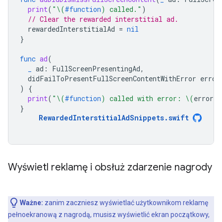
print
(
"
\(
#function
)
 called."
)
// Clear the rewarded interstitial ad.
rewardedInterstitialAd
=
nil
}
func
ad
(
_
ad
:
FullScreenPresentingAd
,
didFailToPresentFullScreenContentWithError
error
)
{
print
(
"
\(
#function
)
 called with error: 
\(
error
.
l
}
RewardedInterstitialAdSnippets
.
swift
Wyświetl reklamę i obsłuż zdarzenie nagrody
Ważne:
zanim zaczniesz wyświetlać użytkownikom reklamę
pełnoekranową z nagrodą, musisz wyświetlić ekran początkowy,