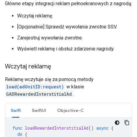
Główne etapy integracji reklam pełnoekranowych z nagrodą:
Wczytaj reklamę.
[Opcjonalnie] Sprawdź wywołania zwrotne SSV.
Zarejestruj wywołania zwrotne.
Wyświetl reklamę i obsłuż zdarzenie nagrody.
Wczytaj reklamę
Reklamę wczytuje się za pomocą metody
load(adUnitID:request)
w klasie
GADRewardedInterstitialAd
.
Swift
SwiftUI
Objective-C
func
loadRewardedInterstitialAd
()
async
{
do
{