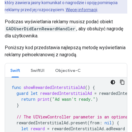
który zawiera jasny komunikat o nagrodzie i opcję pominięcia
reklamy przed jej rozpoczęciem.
Więcej informacji
.
Podczas wyświetlania reklamy musisz podać obiekt
GADUserDidEarnRewardHandler
, aby obsłużyć nagrodę
dla użytkownika.
Poniższy kod przedstawia najlepszą metodę wyświetlania
reklamy pełnoekranowej z nagrodą.
Swift
SwiftUI
Objective-C
func
showRewardedInterstitialAd
()
{
guard
let
rewardedInterstitialAd
=
rewardedInters
return
print
(
"Ad wasn't ready."
)
}
// The UIViewController parameter is an optional
rewardedInterstitialAd
.
present
(
from
:
nil
)
{
let
reward
=
rewardedInterstitialAd
.
adReward