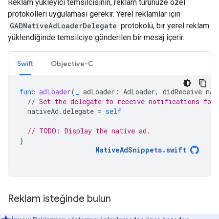
Reklam yükleyici temsilcisinin, reklam türünüze özel
protokolleri uygulaması gerekir. Yerel reklamlar için
GADNativeAdLoaderDelegate
protokolü, bir yerel reklam
yüklendiğinde temsilciye gönderilen bir mesaj içerir.
Swift
Objective-C
func
adLoader
(
_
adLoader
:
AdLoader
,
didReceive
nat
// Set the delegate to receive notifications for 
nativeAd
.
delegate
=
self
// TODO: Display the native ad.
}
NativeAdSnippets
.
swift
Reklam isteğinde bulun