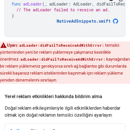
func
adLoader
(
_
adLoader
:
AdLoader
,
didFailToRecei
// The adLoader failed to receive an ad.
}
NativeAdSnippets
.
swift
Uyarı:
adLoader:didFailToReceiveAdWithError:
temsilci
yönteminden yeni bir reklam yüklemeye çalışmanız kesinlikle
önerilmez.
adLoader:didFailToReceiveAdWithError:
kaynağından
bir reklam yüklemeniz gerekiyorsa sınırlı ağ bağlantısı gibi durumlarda
sürekli başarısız reklam isteklerinden kaçınmak için reklam yükleme
yeniden denemelerini sınırlayın.
Yerel reklam etkinlikleri hakkında bildirim alma
Doğal reklam etkileşimleriyle ilgili etkinliklerden haberdar
olmak için doğal reklamın temsilci özelliğini ayarlayın: