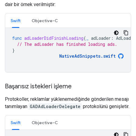
dair bir örnek verilmiştir:
Swift
Objective-C
func
adLoaderDidFinishLoading
(
_
adLoader
:
AdLoader
// The adLoader has finished loading ads.
}
NativeAdSnippets
.
swift
Başarısız istekleri işleme
Protokoller, reklamlar yüklenemediğinde gönderilen mesajı
tanımlayan
GADAdLoaderDelegate
protokolünü genişletir.
Swift
Objective-C