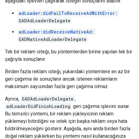
aşağıdaki işlevleri çağırarak isteğin sonuçlarını alabilir:
adLoader:didFailToReceiveAdWithError:
GADAdLoaderDelegate
adLoader:didReceiveNativeAd:
GADNativeAdLoaderDelegate
Tek bir reklam isteği, bu yöntemlerden birine yapılan tek bir
çağrıyla sonuçlanır.
Birden fazla reklam isteği, yukarıdaki yöntemlere en az bir
geri çağırma ile sonuçlanır ancak istenen reklamların
maksimum sayısından fazla geri çağırma olmaz.
Ayrıca,
GADAdLoaderDelegate
,
adLoaderDidFinishLoading
geri çağırma işlevini sunar.
Bu temsilci yöntemi, bir reklam yükleyicinin reklam
yüklemeyi bitirdiğini ve istek için başka reklam veya hata
bildirilmeyeceğini gösterir. Aşağıda, aynı anda birden fazla
doğal reklam yüklerken bu yöntemi nasıl kullanacağınıza