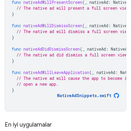
func
nativeAdWillPresentScreen
(
_
nativeAd
:
NativeA
// The native ad will present a full screen view
}
func
nativeAdWillDismissScreen
(
_
nativeAd
:
NativeA
// The native ad will dismiss a full screen view
}
func
nativeAdDidDismissScreen
(
_
nativeAd
:
NativeAd
// The native ad did dismiss a full screen view.
}
func
nativeAdWillLeaveApplication
(
_
nativeAd
:
Nati
// The native ad will cause the app to become in
// open a new app.
}
NativeAdSnippets
.
swift
En iyi uygulamalar