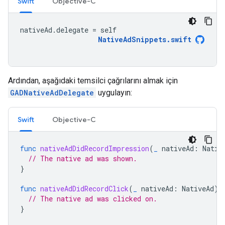
Swift
Objective-C
nativeAd
.
delegate
=
self
NativeAdSnippets
.
swift
Ardından, aşağıdaki temsilci çağrılarını almak için
GADNativeAdDelegate
uygulayın:
Swift
Objective-C
func
nativeAdDidRecordImpression
(
_
nativeAd
:
Nativ
// The native ad was shown.
}
func
nativeAdDidRecordClick
(
_
nativeAd
:
NativeAd
)
// The native ad was clicked on.
}