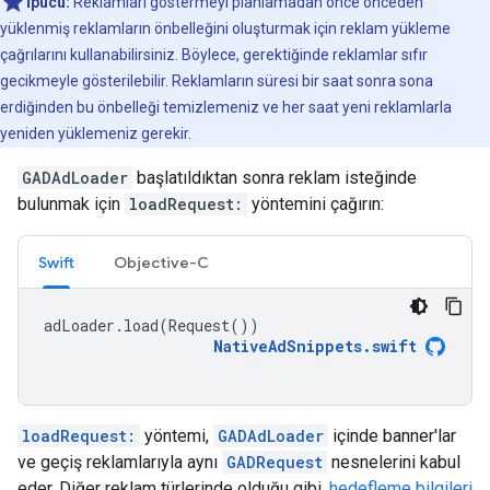
İpucu:
Reklamları göstermeyi planlamadan önce önceden
yüklenmiş reklamların önbelleğini oluşturmak için reklam yükleme
çağrılarını kullanabilirsiniz. Böylece, gerektiğinde reklamlar sıfır
gecikmeyle gösterilebilir. Reklamların süresi bir saat sonra sona
erdiğinden bu önbelleği temizlemeniz ve her saat yeni reklamlarla
yeniden yüklemeniz gerekir.
GADAdLoader
başlatıldıktan sonra reklam isteğinde
bulunmak için
loadRequest:
yöntemini çağırın:
Swift
Objective-C
adLoader
.
load
(
Request
())
NativeAdSnippets
.
swift
loadRequest:
yöntemi,
GADAdLoader
içinde banner'lar
ve geçiş reklamlarıyla aynı
GADRequest
nesnelerini kabul
eder. Diğer reklam türlerinde olduğu gibi,
hedefleme bilgileri