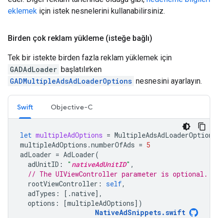
eklemek
için istek nesnelerini kullanabilirsiniz.
Birden çok reklam yükleme (isteğe bağlı)
Tek bir istekte birden fazla reklam yüklemek için
GADAdLoader
başlatılırken
GADMultipleAdsAdLoaderOptions
nesnesini ayarlayın.
Swift
Objective-C
let
multipleAdOptions
=
MultipleAdsAdLoaderOptions
multipleAdOptions
.
numberOfAds
=
5
adLoader
=
AdLoader
(
adUnitID
:
"
nativeAdUnitID
"
,
// The UIViewController parameter is optional.
rootViewController
:
self
,
adTypes
:
[.
native
],
options
:
[
multipleAdOptions
])
NativeAdSnippets
.
swift