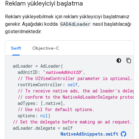
Reklam yükleyiciyi başlatma
Reklam yükleyebilmek için reklam yükleyiciyi başlatmanız
gerekir. Aşağıdaki kodda
GADAdLoader
nasıl başlatılacağı
gösterilmektedir:
Swift
Objective-C
adLoader
=
AdLoader
(
adUnitID
:
"
nativeAdUnitID
"
,
// The UIViewController parameter is optional.
rootViewController
:
self
,
// To receive native ads, the ad loader's delega
// conform to the NativeAdLoaderDelegate protoco
adTypes
:
[.
native
],
// Use nil for default options.
options
:
nil
)
// Set the delegate before making an ad request.
adLoader
.
delegate
=
self
NativeAdSnippets
.
swift