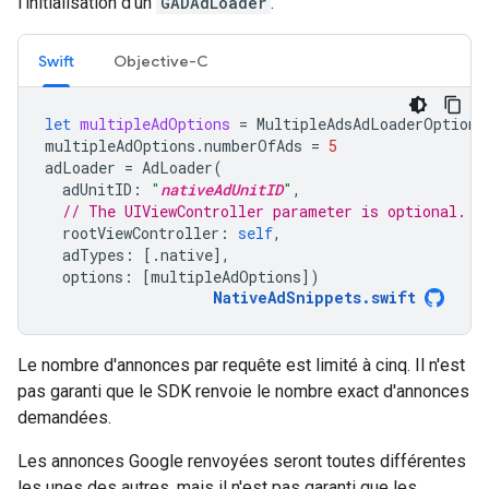
l'initialisation d'un
GADAdLoader
.
Swift
Objective-C
let
multipleAdOptions
=
MultipleAdsAdLoaderOptions
multipleAdOptions
.
numberOfAds
=
5
adLoader
=
AdLoader
(
adUnitID
:
"
nativeAdUnitID
"
,
// The UIViewController parameter is optional.
rootViewController
:
self
,
adTypes
:
[.
native
],
options
:
[
multipleAdOptions
])
NativeAdSnippets
.
swift
Le nombre d'annonces par requête est limité à cinq. Il n'est
pas garanti que le SDK renvoie le nombre exact d'annonces
demandées.
Les annonces Google renvoyées seront toutes différentes
les unes des autres, mais il n'est pas garanti que les