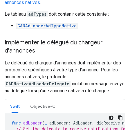
annonces natives
.
Le tableau
adTypes
doit contenir cette constante :
GADAdLoaderAdTypeNative
Implémenter le délégué du chargeur
d'annonces
Le délégué du chargeur d'annonces doit implémenter des
protocoles spécifiques à votre type d'annonce. Pour les
annonces natives, le protocole
GADNativeAdLoaderDelegate
inclut un message envoyé
au délégué lorsqu'une annonce native a été chargée.
Swift
Objective-C
func
adLoader
(
_
adLoader
:
AdLoader
,
didReceive
nat
// Set the delegate to receive notifications for 