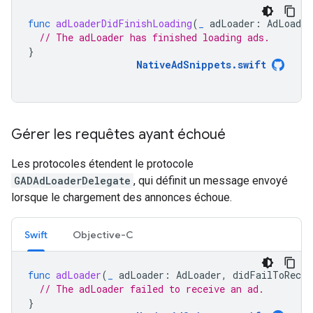
func
adLoaderDidFinishLoading
(
_
adLoader
:
AdLoader
// The adLoader has finished loading ads.
}
NativeAdSnippets
.
swift
Gérer les requêtes ayant échoué
Les protocoles étendent le protocole
GADAdLoaderDelegate
, qui définit un message envoyé
lorsque le chargement des annonces échoue.
Swift
Objective-C
func
adLoader
(
_
adLoader
:
AdLoader
,
didFailToRecei
// The adLoader failed to receive an ad.
}