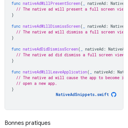
func
nativeAdWillPresentScreen
(
_
nativeAd
:
NativeA
// The native ad will present a full screen view
}
func
nativeAdWillDismissScreen
(
_
nativeAd
:
NativeA
// The native ad will dismiss a full screen view
}
func
nativeAdDidDismissScreen
(
_
nativeAd
:
NativeAd
// The native ad did dismiss a full screen view.
}
func
nativeAdWillLeaveApplication
(
_
nativeAd
:
Nati
// The native ad will cause the app to become in
// open a new app.
}
NativeAdSnippets
.
swift
Bonnes pratiques