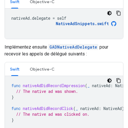
Swift
Objective-C
nativeAd
.
delegate
=
self
NativeAdSnippets
.
swift
Implémentez ensuite
GADNativeAdDelegate
pour
recevoir les appels de délégué suivants :
Swift
Objective-C
func
nativeAdDidRecordImpression
(
_
nativeAd
:
Nativ
// The native ad was shown.
}
func
nativeAdDidRecordClick
(
_
nativeAd
:
NativeAd
)
// The native ad was clicked on.
}