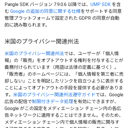
Pangle SDK バージョン 7.9.0.6 以降では、
UMP SDK
を含
む
Google の追加の同意に関する仕様
をサポートする同意
管理プラットフォームで設定された GDPR の同意が自動
的に読み取られます。
米国のプライバシー関連州法
米国のプライバシー関連州法
では、ユーザーが「個人情
報」の「販売」をオプトアウトする権利を付与することが
義務付けられています（用語は法律の定義に基づく）。
「販売者」のホームページには、「個人情報を第三者に売
却しない」ことを明記したリンクを目立つように表示する
ことによってオプトアウトの手段を提供する必要がありま
す。
米国のプライバシー関連州法遵守ガイド
では、Google
広告の配信で
制限付きデータ処理
を有効にできますが、
Google がこの設定をメディエーション チェーン内の各広
告ネットワークに適用することはできません。そのため、
メディエーション チェーン内で個人情報の販売に関与す