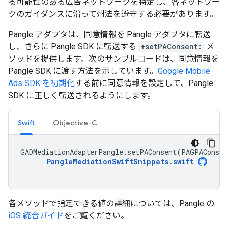
る可能性のある広告ネットワークを特定し、各ネットワー
クのガイダンスに沿って州法を遵守する必要があります。
Pangle アダプタは、同意情報を Pangle アダプタに転送
し、さらに Pangle SDK に転送する
+setPAConsent:
メ
ソッドを提供します。次のサンプルコードは、同意情報を
Pangle SDK に渡す方法を示しています。
Google Mobile
Ads SDK
を初期化
する前に同意情報を設定して、Pangle
SDK に正しく転送されるようにします。
Swift
Objective-C
GADMediationAdapterPangle
.
setPAConsent
(
PAGPAConsen
PangleMediationSwiftSnippets
.
swift
各メソッドで指定できる値の詳細については、Pangle の
iOS 統合ガイド
をご覧ください。