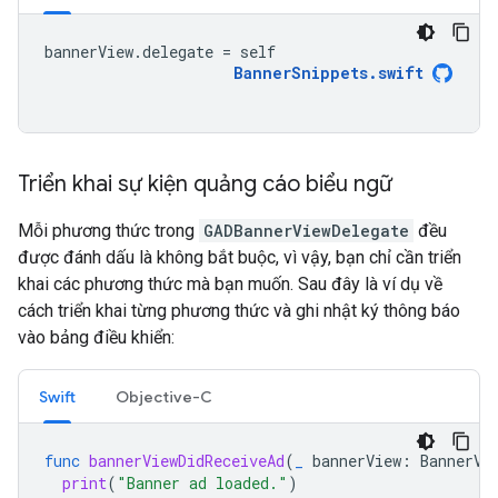
bannerView
.
delegate
=
self
BannerSnippets
.
swift
Triển khai sự kiện quảng cáo biểu ngữ
Mỗi phương thức trong
GADBannerViewDelegate
đều
được đánh dấu là không bắt buộc, vì vậy, bạn chỉ cần triển
khai các phương thức mà bạn muốn. Sau đây là ví dụ về
cách triển khai từng phương thức và ghi nhật ký thông báo
vào bảng điều khiển:
Swift
Objective-C
func
bannerViewDidReceiveAd
(
_
bannerView
:
BannerVi
print
(
"Banner ad loaded."
)