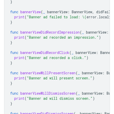
}
func
bannerView
(
_
bannerView
:
BannerView
,
didFailT
print
(
"Banner ad failed to load: 
\(
error
.
localiz
}
func
bannerViewDidRecordImpression
(
_
bannerView
:
B
print
(
"Banner ad recorded an impression."
)
}
func
bannerViewDidRecordClick
(
_
bannerView
:
Banner
print
(
"Banner ad recorded a click."
)
}
func
bannerViewWillPresentScreen
(
_
bannerView
:
Ban
print
(
"Banner ad will present screen."
)
}
func
bannerViewWillDismissScreen
(
_
bannerView
:
Ban
print
(
"Banner ad will dismiss screen."
)
}
func
bannerViewDidDismissScreen
(
_
bannerView
:
Bann