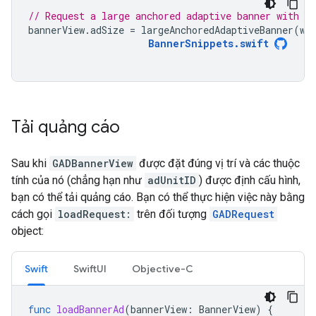
// Request a large anchored adaptive banner with a 
bannerView
.
adSize
=
largeAnchoredAdaptiveBanner
(
wi
BannerSnippets
.
swift
Tải quảng cáo
Sau khi
GADBannerView
được đặt đúng vị trí và các thuộc
tính của nó (chẳng hạn như
adUnitID
) được định cấu hình,
bạn có thể tải quảng cáo. Bạn có thể thực hiện việc này bằng
cách gọi
loadRequest:
trên đối tượng
GADRequest
object:
Swift
SwiftUI
Objective-C
func
loadBannerAd
(
bannerView
:
BannerView
)
{