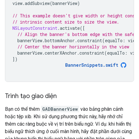
view
.
addSubview
(
bannerView
)
// This example doesn't give width or height const
// intrinsic content size to size the view.
NSLayoutConstraint
.
activate
([
// Align the banner's bottom edge with the safe 
bannerView
.
bottomAnchor
.
constraint
(
equalTo
:
view
// Center the banner horizontally in the view
bannerView
.
centerXAnchor
.
constraint
(
equalTo
:
vie
])
BannerSnippets
.
swift
Trình tạo giao diện
Bạn có thể thêm
GADBannerView
vào bảng phân cảnh
hoặc tệp xib. Khi sử dụng phương thức này, hãy nhớ chỉ
thêm các ràng buộc về vị trí trên biểu ngữ. Ví dụ: khi hiển thị
biểu ngữ thích ứng ở cuối màn hình, hãy đặt phần dưới cùng
của khung hiển thị biểu ngữ bằng với phần trên cùng của