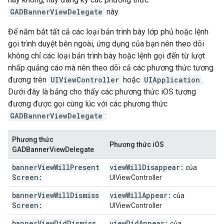
GADBannerViewDelegate
này.
Để nắm bắt tất cả các loại bản trình bày lớp phủ hoặc lệnh
gọi trình duyệt bên ngoài, ứng dụng của bạn nên theo dõi
không chỉ các loại bản trình bày hoặc lệnh gọi đến từ lượt
nhấp quảng cáo mà nên theo dõi cả các phương thức tương
đương trên
UIViewController
hoặc
UIApplication
.
Dưới đây là bảng cho thấy các phương thức iOS tương
đương được gọi cùng lúc với các phương thức
GADBannerViewDelegate
:
Phương thức
Phương thức iOS
GADBannerViewDelegate
banner
View
Will
Present
view
Will
Disappear:
của
Screen:
UIViewController
banner
View
Will
Dismiss
view
Will
Appear:
của
Screen:
UIViewController
banner
View
Did
Dismiss
view
Did
Appear:
của