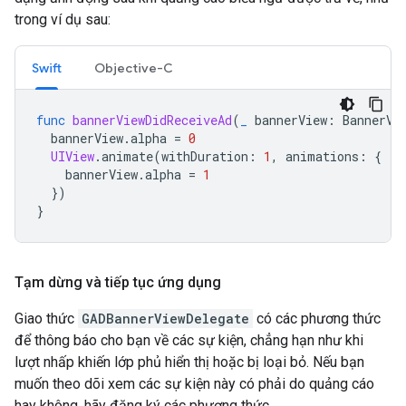
trong ví dụ sau:
Swift
Objective-C
func
bannerViewDidReceiveAd
(
_
bannerView
:
BannerVi
bannerView
.
alpha
=
0
UIView
.
animate
(
withDuration
:
1
,
animations
:
{
bannerView
.
alpha
=
1
})
}
Tạm dừng và tiếp tục ứng dụng
Giao thức
GADBannerViewDelegate
có các phương thức
để thông báo cho bạn về các sự kiện, chẳng hạn như khi
lượt nhấp khiến lớp phủ hiển thị hoặc bị loại bỏ. Nếu bạn
muốn theo dõi xem các sự kiện này có phải do quảng cáo
hay không, hãy đăng ký các phương thức