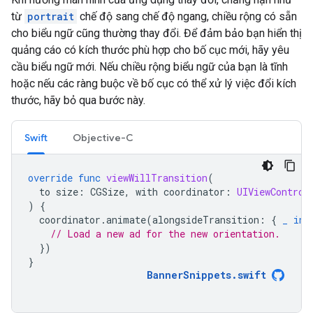
từ
portrait
chế độ sang chế độ ngang, chiều rộng có sẵn
cho biểu ngữ cũng thường thay đổi. Để đảm bảo bạn hiển thị
quảng cáo có kích thước phù hợp cho bố cục mới, hãy yêu
cầu biểu ngữ mới. Nếu chiều rộng biểu ngữ của bạn là tĩnh
hoặc nếu các ràng buộc về bố cục có thể xử lý việc đổi kích
thước, hãy bỏ qua bước này.
Swift
Objective-C
override
func
viewWillTransition
(
to
size
:
CGSize
,
with
coordinator
:
UIViewControl
)
{
coordinator
.
animate
(
alongsideTransition
:
{
_
in
// Load a new ad for the new orientation.
})
}
BannerSnippets
.
swift