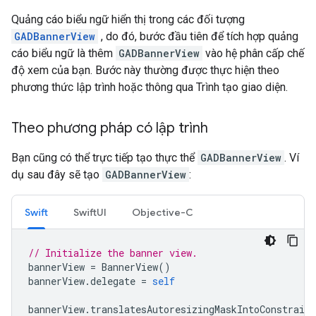
Quảng cáo biểu ngữ hiển thị trong các đối tượng
GADBannerView
, do đó, bước đầu tiên để tích hợp quảng
cáo biểu ngữ là thêm
GADBannerView
vào hệ phân cấp chế
độ xem của bạn. Bước này thường được thực hiện theo
phương thức lập trình hoặc thông qua Trình tạo giao diện.
Theo phương pháp có lập trình
Bạn cũng có thể trực tiếp tạo thực thể
GADBannerView
. Ví
dụ sau đây sẽ tạo
GADBannerView
:
Swift
SwiftUI
Objective-C
// Initialize the banner view.
bannerView
=
BannerView
()
bannerView
.
delegate
=
self
bannerView
.
translatesAutoresizingMaskIntoConstraint