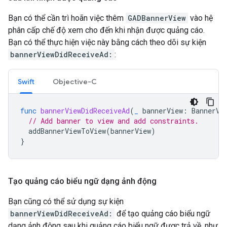
Bạn có thể cần trì hoãn việc thêm
GADBannerView
vào hệ
phân cấp chế độ xem cho đến khi nhận được quảng cáo.
Bạn có thể thực hiện việc này bằng cách theo dõi sự kiện
bannerViewDidReceiveAd:
:
Swift
Objective-C
func
bannerViewDidReceiveAd
(
_
bannerView
:
BannerVi
// Add banner to view and add constraints.
addBannerViewToView
(
bannerView
)
}
Tạo quảng cáo biểu ngữ dạng ảnh động
Bạn cũng có thể sử dụng sự kiện
bannerViewDidReceiveAd:
để tạo quảng cáo biểu ngữ
dạng ảnh động sau khi quảng cáo biểu ngữ được trả về, như