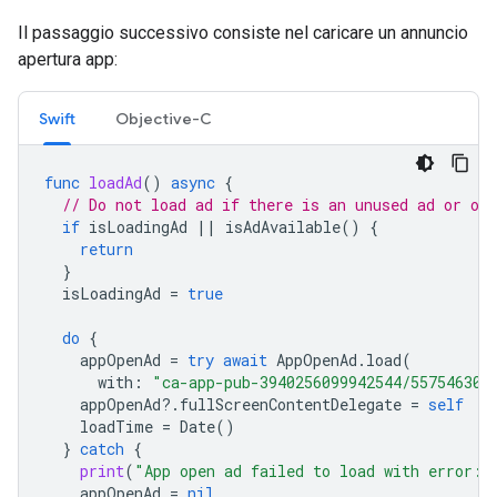
Il passaggio successivo consiste nel caricare un annuncio
apertura app:
Swift
Objective-C
func
loadAd
()
async
{
// Do not load ad if there is an unused ad or one
if
isLoadingAd
||
isAdAvailable
()
{
return
}
isLoadingAd
=
true
do
{
appOpenAd
=
try
await
AppOpenAd
.
load
(
with
:
"ca-app-pub-3940256099942544/557546302
appOpenAd
?.
fullScreenContentDelegate
=
self
loadTime
=
Date
()
}
catch
{
print
(
"App open ad failed to load with error: 
appOpenAd
=
nil