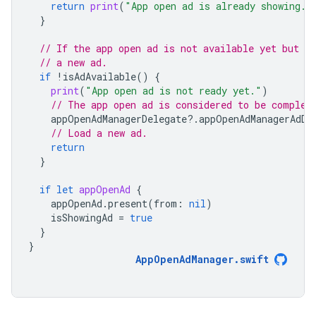
return
print
(
"App open ad is already showing."
}
// If the app open ad is not available yet but is
// a new ad.
if
!
isAdAvailable
()
{
print
(
"App open ad is not ready yet."
)
// The app open ad is considered to be complet
appOpenAdManagerDelegate
?.
appOpenAdManagerAdDi
// Load a new ad.
return
}
if
let
appOpenAd
{
appOpenAd
.
present
(
from
:
nil
)
isShowingAd
=
true
}
}
AppOpenAdManager
.
swift