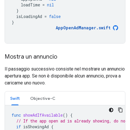
loadTime
=
nil
}
isLoadingAd
=
false
}
AppOpenAdManager
.
swift
Mostra un annuncio
Il passaggio successivo consiste nel mostrare un annuncio
apertura app. Se non è disponibile alcun annuncio, prova a
caricarne uno nuovo.
Swift
Objective-C
func
showAdIfAvailable
()
{
// If the app open ad is already showing, do not 
if
isShowingAd
{