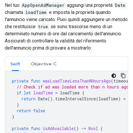
Nel tuo
AppOpenAdManager
aggiungi una proprietà
Date
chiamata
loadTime
e imposta la proprietà quando
l'annuncio viene caricato. Puoi quindi aggiungere un metodo
che restituisce
true
se sono trascorse meno di un
determinato numero di ore dal caricamento dell'annuncio.
Assicurati di controllare la validità del riferimento
dell'annuncio prima di provare a mostrarlo.
Swift
Objective-C
private
func
wasLoadTimeLessThanNHoursAgo
(
timeoutI
// Check if ad was loaded more than n hours ago.
if
let
loadTime
=
loadTime
{
return
Date
().
timeIntervalSince
(
loadTime
)
 < 
ti
}
return
false
}
private
func
isAdAvailable
()
-
>
Bool
{