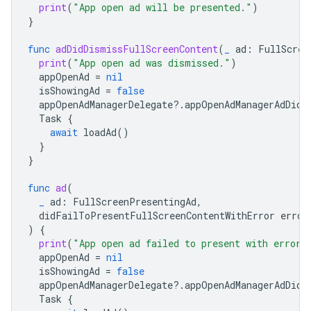
print
(
"App open ad will be presented."
)
}
func
adDidDismissFullScreenContent
(
_
ad
:
FullScree
print
(
"App open ad was dismissed."
)
appOpenAd
=
nil
isShowingAd
=
false
appOpenAdManagerDelegate
?.
appOpenAdManagerAdDidC
Task
{
await
loadAd
()
}
}
func
ad
(
_
ad
:
FullScreenPresentingAd
,
didFailToPresentFullScreenContentWithError
error
)
{
print
(
"App open ad failed to present with error:
appOpenAd
=
nil
isShowingAd
=
false
appOpenAdManagerDelegate
?.
appOpenAdManagerAdDidC
Task
{