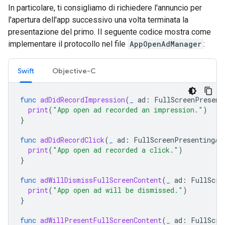
In particolare, ti consigliamo di richiedere l'annuncio per
l'apertura dell'app successivo una volta terminata la
presentazione del primo. Il seguente codice mostra come
implementare il protocollo nel file
AppOpenAdManager
:
Swift
Objective-C
func
adDidRecordImpression
(
_
ad
:
FullScreenPresent
print
(
"App open ad recorded an impression."
)
}
func
adDidRecordClick
(
_
ad
:
FullScreenPresentingAd
print
(
"App open ad recorded a click."
)
}
func
adWillDismissFullScreenContent
(
_
ad
:
FullScre
print
(
"App open ad will be dismissed."
)
}
func
adWillPresentFullScreenContent
(
_
ad
:
FullScre