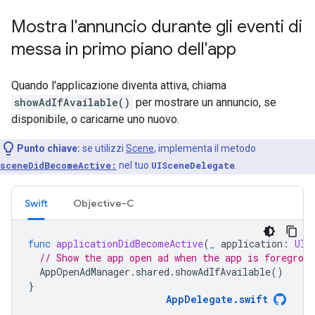
Mostra l'annuncio durante gli eventi di
messa in primo piano dell'app
Quando l'applicazione diventa attiva, chiama
showAdIfAvailable()
per mostrare un annuncio, se
disponibile, o caricarne uno nuovo.
Punto chiave:
se utilizzi
Scene
, implementa il metodo
sceneDidBecomeActive:
nel tuo
UISceneDelegate
.
Swift
Objective-C
func
applicationDidBecomeActive
(
_
application
:
UIA
// Show the app open ad when the app is foregroun
AppOpenAdManager
.
shared
.
showAdIfAvailable
()
}
AppDelegate
.
swift