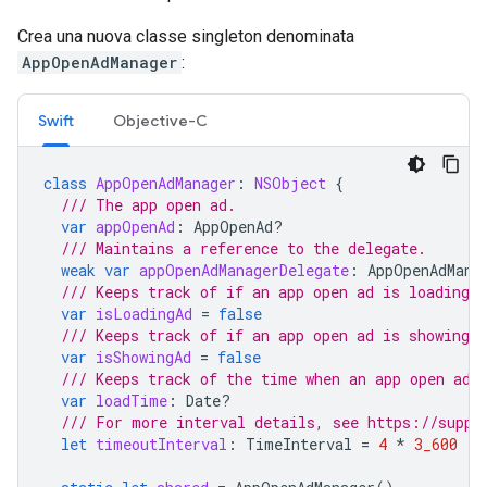
Crea una nuova classe singleton denominata
AppOpenAdManager
:
Swift
Objective-C
class
AppOpenAdManager
:
NSObject
{
/// The app open ad.
var
appOpenAd
:
AppOpenAd
?
/// Maintains a reference to the delegate.
weak
var
appOpenAdManagerDelegate
:
AppOpenAdMana
/// Keeps track of if an app open ad is loading.
var
isLoadingAd
=
false
/// Keeps track of if an app open ad is showing.
var
isShowingAd
=
false
/// Keeps track of the time when an app open ad 
var
loadTime
:
Date
?
/// For more interval details, see https://suppo
let
timeoutInterval
:
TimeInterval
=
4
*
3_600