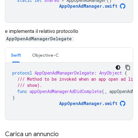
static
let
shared
=
AppOpenAdManager
()
AppOpenAdManager
.
swift
e implementa il relativo protocollo
AppOpenAdManagerDelegate
:
Swift
Objective-C
protocol
AppOpenAdManagerDelegate
:
AnyObject
{
/// Method to be invoked when an app open ad lif
/// show).
func
appOpenAdManagerAdDidComplete
(
_
appOpenAdMa
}
AppOpenAdManager
.
swift
Carica un annuncio