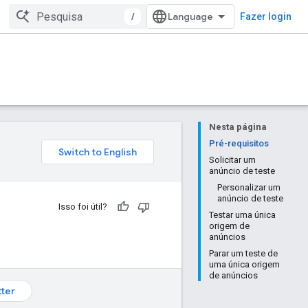
/
Fazer login
Nesta página
Pré-requisitos
Solicitar um
anúncio de teste
Personalizar um
anúncio de teste
Isso foi útil?
Testar uma única
origem de
anúncios
Parar um teste de
uma única origem
de anúncios
tter