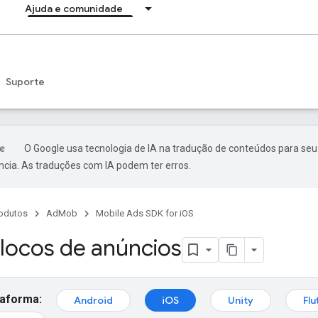
Ajuda e comunidade
Suporte
O Google usa tecnologia de IA na tradução de conteúdos para seu
ncia. As traduções com IA podem ter erros.
odutos
AdMob
Mobile Ads SDK for iOS
blocos de anúncios
taforma:
Android
iOS
Unity
Flu