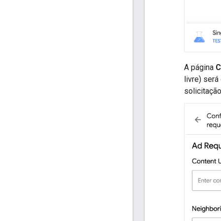
A página
C
livre) ser
solicitaçã