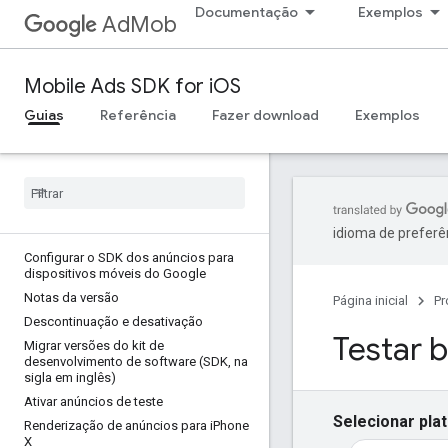
Documentação
Exemplos
AdMob
Mobile Ads SDK for iOS
Guias
Referência
Fazer download
Exemplos
idioma de preferê
Configurar o SDK dos anúncios para
dispositivos móveis do Google
Notas da versão
Página inicial
Pr
Descontinuação e desativação
Testar 
Migrar versões do kit de
desenvolvimento de software (SDK
,
na
sigla em inglês)
Ativar anúncios de teste
Selecionar pla
Renderização de anúncios para i
Phone
X