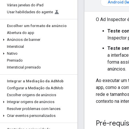
Android (l
Várias janelas do i
Pad
Usar habilidades do agente
O Ad Inspector 
Escolher um formato de anúncio
Teste co
Abertura do app
Inspector 
Anúncios de banner
Intersticial
Teste se
Nativo
a interfac
Premiado
forma assí
Intersticial premiado
anúncios.
Ao executar um 
Integrar a Mediação da Ad
Mob
app, como a con
Configurar a Mediação da Ad
Mob
rede e tamanhos
Escolher origens de anúncios
contexto na inte
Integrar origens de anúncios
Resolver problemas com lances
Criar eventos personalizados
Pré-requis