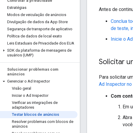
Controlar a privacidade
Estratégias
Antes de continu
Modos de veiculação de anúncios
Conclua to
Divulgação de dados da App Store
de teste, i
Segurança de transporte de aplicativo
Política de dados de local exato
Inicie o A
Leis Estaduais de Privacidade dos EUA
SDK da plataforma de mensagens de
usuários (UMP)
Solicitar 
Solucionar problemas com
anúncios
Para solicitar u
Gerenciar o Ad Inspector
Ad Inspector no
Visão geral
Com cont
Iniciar o Ad Inspector
Verificar as integrações de
Em u
adaptadores
Testar blocos de anúncios
Abra
Resolver problemas com blocos de
você
anúncios