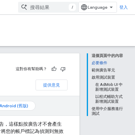
/
登入
這個頁面中的內容
必要條件
這對你有幫助嗎？
範例廣告單元
啟用測試裝置
提供意見
在 AdMob UI 中
新增測試裝置
以程式輔助方式
新增測試裝置
Android (舊版)
使用中介服務進行
測試
告，這樣點按廣告才不會產生
能會將您的帳戶標記為偵測到無效