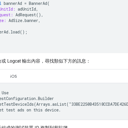
l
bannerAd
=
BannerAd
(
UnitId:
adUnitId
,
quest:
AdRequest
(),
ze:
AdSize
.
banner
,
erAd
.
load
();
或 Logcat 輸出內容，尋找類似下方的訊息：
iOS
 Use

estConfiguration.Builder

etTestDeviceIds(Arrays.asList("33BE2250B43518CCDA7DE426D
et test ads on this device.
組成的測試裝置 ID 複製到剪貼簿。