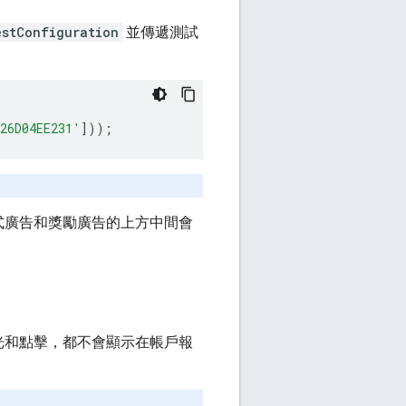
estConfiguration
並傳遞測試
426D04EE231'
]));
式廣告和獎勵廣告的上方中間會
光和點擊，都不會顯示在帳戶報