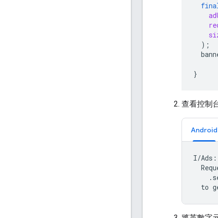
fina
ad
re
si
);
bann
}
查看控制台
Android
I/Ads:
  Requ
    .s
  to g
將英數字元