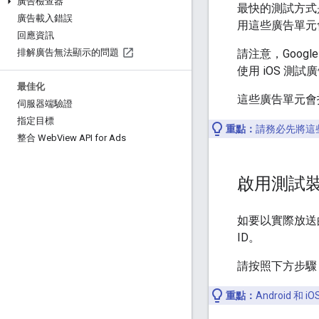
廣告檢查器
最快的測試方式是
廣告載入錯誤
用這些廣告單元
回應資訊
請注意，Googl
排解廣告無法顯示的問題
使用 iOS 測試廣
最佳化
這些廣告單元會
伺服器端驗證
指定目標
重點：
請務必先將這些
整合 Web
View API for Ads
啟用測試
如要以實際放送
ID。
請按照下方步驟
重點：
Android 