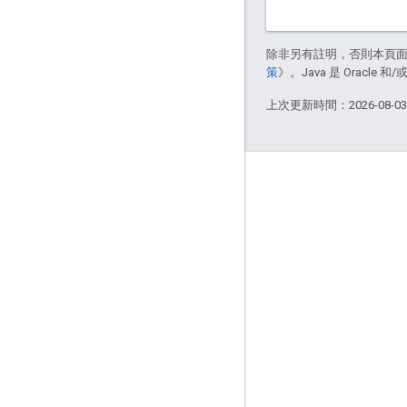
除非另有註明，否則本頁
策
》。Java 是 Oracl
上次更新時間：2026-08-0
互動交流
Google Developer Program
Google Developer Groups
Google Developer Experts
Accelerators
Google Cloud & NVIDIA