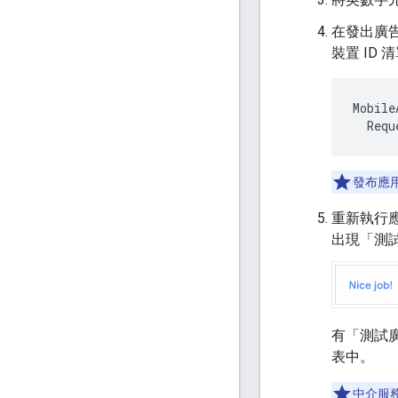
在發出廣
裝置 ID 
Mobile
Requ
發布應
重新執行
出現「測
有「測試
表中。
中介服