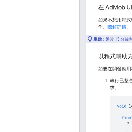
在 Ad
Mob 
如果不想用程式
作。
瞭解詳情
。
重點：
通常 15 分
以程式輔助
如要在開發應用
執行已整
求。
void
l
fina
?
: