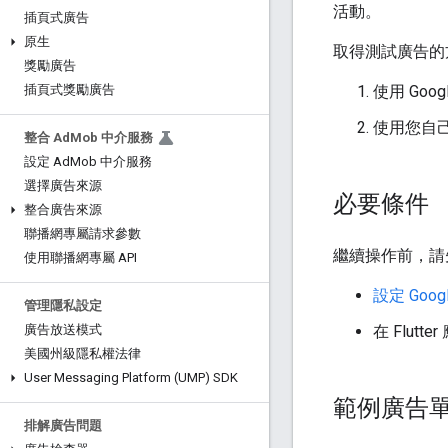
活動。
插頁式廣告
原生
取得測試廣告的
獎勵廣告
使用 Goo
插頁式獎勵廣告
使用您自
整合 Ad
Mob 中介服務
設定 Ad
Mob 中介服務
選擇廣告來源
必要條件
整合廣告來源
聯播網專屬請求參數
繼續操作前，請
使用聯播網專屬 API
設定
Googl
管理隱私設定
在 Flutt
廣告放送模式
美國州級隱私權法律
User Messaging Platform (UMP) SDK
範例廣告
排解廣告問題