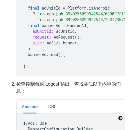
final
adUnitId
=
Platform
.
isAndroid
?
'ca-app-pub-3940256099942544/6300978111
:
'ca-app-pub-3940256099942544/2934735716
final
bannerAd
=
BannerAd
(
adUnitId:
adUnitId
,
request:
AdRequest
(),
size:
AdSize
.
banner
,
);
bannerAd
.
load
();
}
检查控制台或 Logcat 输出，查找类似以下内容的消
息：
Android
iOS
I/Ads: Use

  RequestConfiguration.Builder
