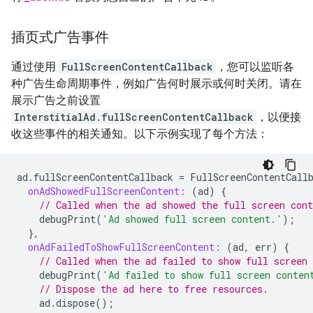
插页式广告事件
通过使用
FullScreenContentCallback
，您可以监听各
种广告生命周期事件，例如广告何时展示或何时关闭。请在
展示广告之前设置
InterstitialAd.fullScreenContentCallback
，以便接
收这些事件的相关通知。以下示例实现了每个方法：
ad
.
fullScreenContentCallback
=
FullScreenContentCall
onAdShowedFullScreenContent:
(
ad
)
{
// Called when the ad showed the full screen cont
debugPrint
(
'Ad showed full screen content.'
);
},
onAdFailedToShowFullScreenContent:
(
ad
,
err
)
{
// Called when the ad failed to show full screen 
debugPrint
(
'Ad failed to show full screen conten
// Dispose the ad here to free resources.
ad
.
dispose
();