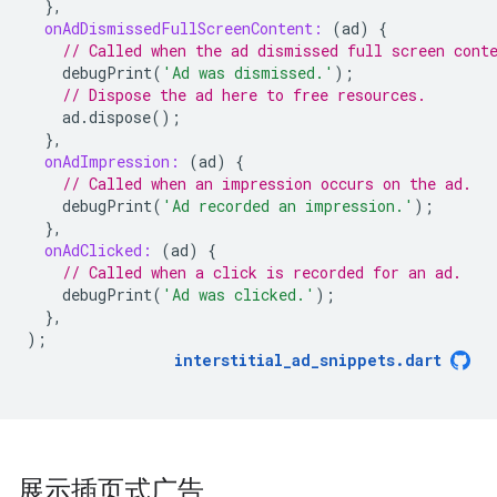
},
onAdDismissedFullScreenContent:
(
ad
)
{
// Called when the ad dismissed full screen cont
debugPrint
(
'Ad was dismissed.'
);
// Dispose the ad here to free resources.
ad
.
dispose
();
},
onAdImpression:
(
ad
)
{
// Called when an impression occurs on the ad.
debugPrint
(
'Ad recorded an impression.'
);
},
onAdClicked:
(
ad
)
{
// Called when a click is recorded for an ad.
debugPrint
(
'Ad was clicked.'
);
},
);
interstitial_ad_snippets
.
dart
展示插页式广告