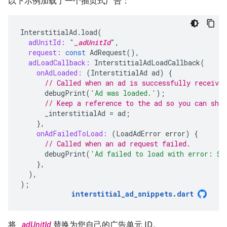
以下示例加载了一个插页式广告：
InterstitialAd
.
load
(
adUnitId:
"
_adUnitId
"
,
request:
const
AdRequest
(),
adLoadCallback:
InterstitialAdLoadCallback
(
onAdLoaded:
(
InterstitialAd
ad
)
{
// Called when an ad is successfully received
debugPrint
(
'Ad was loaded.'
);
// Keep a reference to the ad so you can show
_interstitialAd
=
ad
;
},
onAdFailedToLoad:
(
LoadAdError
error
)
{
// Called when an ad request failed.
debugPrint
(
'Ad failed to load with error: 
$
e
},
),
);
interstitial_ad_snippets
.
dart
将
_adUnitId
替换为您自己的广告单元 ID。