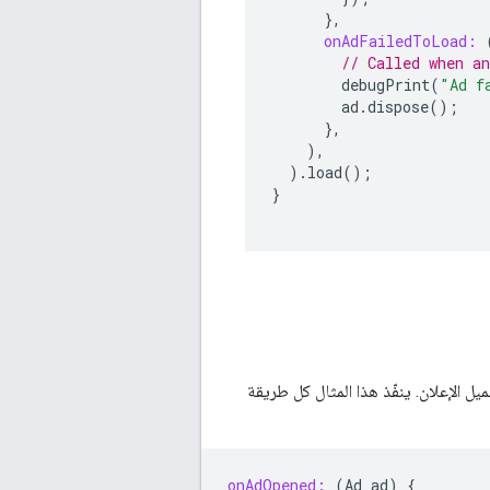
},
onAdFailedToLoad:
// Called when an
debugPrint
(
"Ad f
ad
.
dispose
();
},
),
).
load
();
}
ل الإعلان. ينفّذ هذا المثال كل طريقة
onAdOpened:
(
Ad
ad
)
{