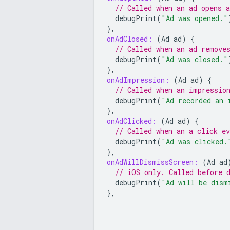
// Called when an ad opens a
debugPrint
(
"Ad was opened."
},
onAdClosed:
(
Ad
ad
)
{
// Called when an ad remove
debugPrint
(
"Ad was closed."
},
onAdImpression:
(
Ad
ad
)
{
// Called when an impressio
debugPrint
(
"Ad recorded an 
},
onAdClicked:
(
Ad
ad
)
{
// Called when an a click ev
debugPrint
(
"Ad was clicked.
},
onAdWillDismissScreen:
(
Ad
ad
// iOS only. Called before 
debugPrint
(
"Ad will be dism
},