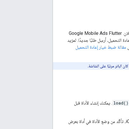
ان.
Google Mobile Ads Flutter
حميل تحدّده في واجهة مستخدم AdMob. إذا لم تفعِّل إعادة التحميل، أرسِل طلبًا جديدًا. لمزيد
ى
مقالة ضبط خيار إعادة التحميل
load()
. يمكنك إنشاء الأداة قبل
من فئة Widget في Flutter ويمكن استخدامها مثل أي أداة أخرى. على أجهزة iOS، تأكَّد من وضع الأداة في أداة بعرض