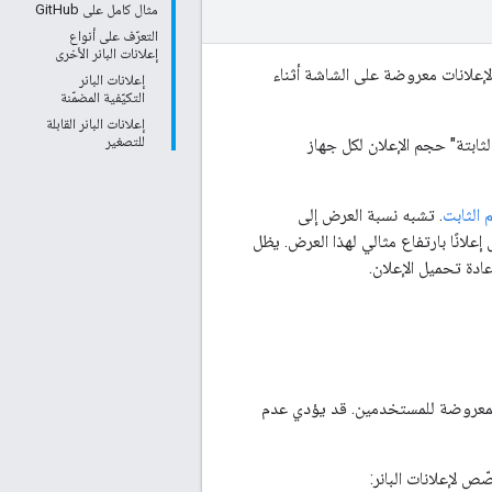
مثال كامل على GitHub
التعرّف على أنواع
إعلانات البانر الأخرى
لإعلانات معروضة على الشاشة أثناء
إعلانات البانر
التكيّفية المضمّنة
إعلانات البانر القابلة
للتصغير
 الثابتة" حجم الإعلان لكل جهاز
 الثابت
. تشبه نسبة العرض إلى
علانًا بارتفاع مثالي لهذا العرض. يظل
عادة تحميل الإعلان.
ة المعروضة للمستخدمين. قد يؤدي عدم
ص لإعلانات البانر: