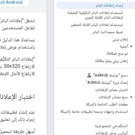
Android (الإصدارات القديمة)
إعداد إعلانات البانر
استخدام إعلانات البانر التكيّفية المضمّنة
لإعلانات البانر القابلة للتمرير
تشغل "إعلانات البان
استخدام إعلانات البانر القابلة للتصغير
تفاعل المستخدمين مع 
ضبط حجم ثابت للبانر
يساعدك هذا الدليل 
إعلان بيني
باستخدام عرض إعلان
أصلية
تم منح المكافأة
"إعلانات البانر التكي
إعلان بيني يضمّ مكافأة
الارتفاع 320×50. بعد تحديد العرض الكامل المتاح،
الارتفاع الأمثل للإع
دمج "توسّط Ad
Mob"
إعداد ميزة "توسّط Ad
Mob"
اختيار مصادر الإعلانات
اختبار الإعلان
دمج مصادر الإعلانات
معلَمات الطلب الخاصة بالشبكة
عند إنشاء تطبيقاتك 
استخدام واجهات برمجة تطبيقات خاصة بالشبكة
إجراء ذلك إلى تعليق
التحكّم في الخصوصية
أسهل طريقة لتحميل ال
أساليب عرض الإعلانات