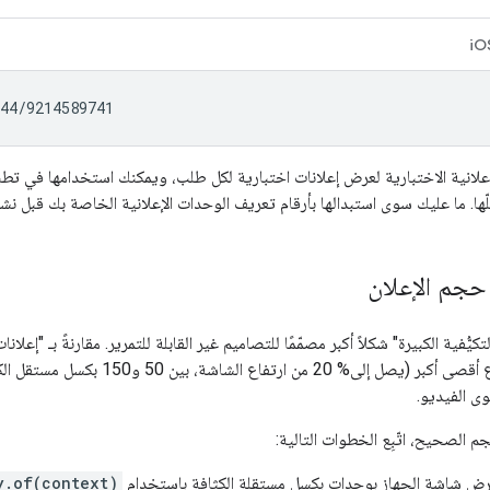
iO
لانية الاختبارية لعرض إعلانات اختبارية لكل طلب، ويمكنك استخدامها في تطبيق
ها. ما عليك سوى استبدالها بأرقام تعريف الوحدات الإعلانية الخاصة بك قبل نش
جم الإعلان
لتكيُّفية الكبيرة" شكلاً أكبر مصمّمًا للتصاميم غير القابلة للتمرير. مقارنةً بـ "إعلانات
هذه الإعلانات بارتفاع أقصى أكبر (يصل إلى
ى الفيديو.
جم الصحيح، اتّبِع الخطوات التالية:
ض شاشة الجهاز بوحدات بكسل مستقلة الكثافة باستخدام
y.of(context)