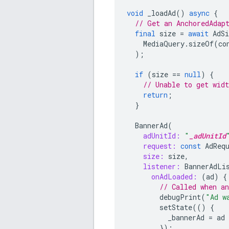
void
_loadAd
()
async
{
// Get an AnchoredAdap
final
size
=
await
AdSi
MediaQuery
.
sizeOf
(
co
);
if
(
size
==
null
)
{
// Unable to get widt
return
;
}
BannerAd
(
adUnitId:
"
_adUnitId
request:
const
AdReq
size:
size
,
listener:
BannerAdLi
onAdLoaded:
(
ad
)
{
// Called when an
debugPrint
(
"Ad w
setState
(()
{
_bannerAd
=
ad
});