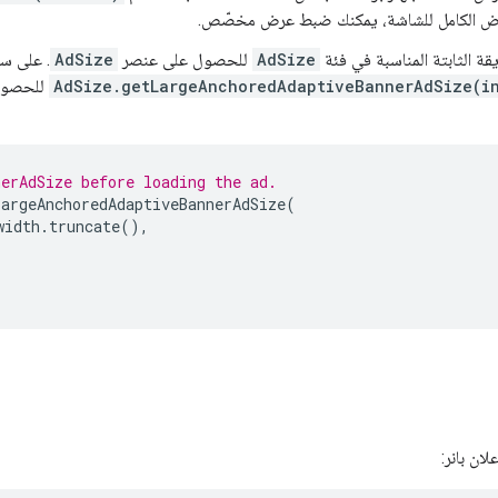
رض الكامل للشاشة، يمكنك ضبط عرض مخصّص.
قة الثابتة المناسبة في فئة
AdSize
للحصول على عنصر
AdSize
. على سب
AdSize.getLargeAnchoredAdaptiveBannerAdSize(i
للحصول 
nerAdSize before loading the ad.
LargeAnchoredAdaptiveBannerAdSize
(
width
.
truncate
(),
لان بانر: