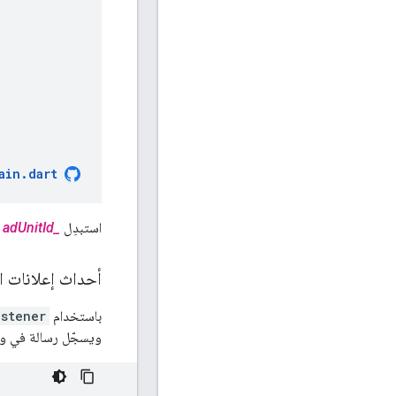
ain
.
dart
استبدِل
_adUnitId
ب
أحداث إعلانات ال
باستخدام
istener
ويسجّل رسالة في وح