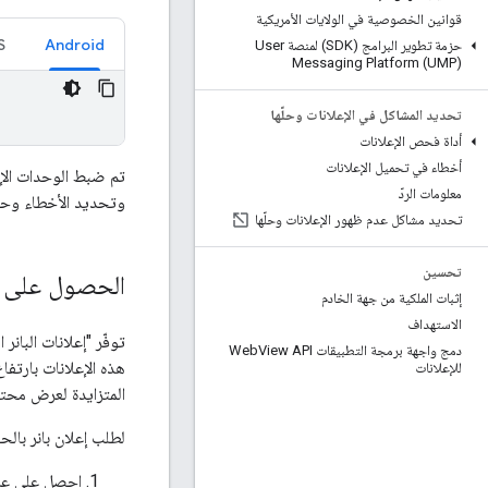
قوانين الخصوصية في الولايات الأمريكية
S
Android
حزمة تطوير البرامج (SDK) لمنصة User
Messaging Platform (UMP)
تحديد المشاكل في الإعلانات وحلّها
أداة فحص الإعلانات
أخطاء في تحميل الإعلانات
تم ضبط الوحدات الإع
معلومات الردّ
وتحديد الأخطاء وحلّ
تحديد مشاكل عدم ظهور الإعلانات وحلّها
تحسين
الحصول على ح
إثبات الملكية من جهة الخادم
الاستهداف
توفّر "إعلانات البانر ا
دمج واجهة برمجة التطبيقات Web
View API
للإعلانات
المتزايدة لعرض محتو
لطلب إعلان بانر بالح
احصل على عر