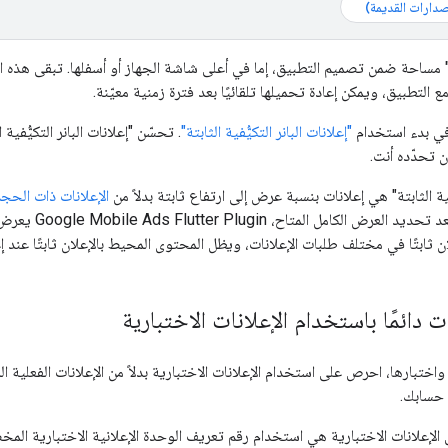
ر" مساحة ضمن تصميم التطبيق، إما في أعلى شاشة الجهاز أو أسفلها. تبقى هذه ا
التطبيق، ويمكن إعادة تحميلها تلقائيًا بعد فترة زمنية معيّنة.
في بدء استخدام
"إعلانات البانر التكيُّفية الثابتة"
. تحسّن "إعلانات البانر التكيُّفية
 تحدّده أنت.
ُّفية الثابتة" هي إعلانات بنسبة عرض إلى ارتفاع ثابتة بدلاً من
الإعلانات ذات الحجم
Google Mobile Ads Flutter Plugin
يعرض إ
لان ثابتًا في مختلف طلبات الإعلانات، ويظل المحتوى المحيط بالإعلان ثابتًا عند إ
ات دائمًا باستخدام الإعلانات الاختبارية
واختبارها، احرص على استخدام الإعلانات الاختبارية بدلاً من الإعلانات الفعلي
 حسابك.
إعلانات الاختبارية هي استخدام رقم تعريف الوحدة الإعلانية الاختبارية المخصّ