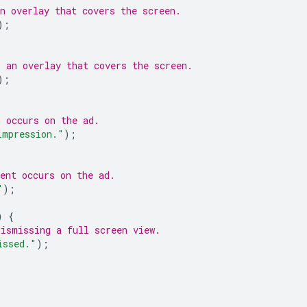
n overlay that covers the screen.
);
s an overlay that covers the screen.
);
n occurs on the ad.
impression."
);
ent occurs on the ad.
"
);
)
{
dismissing a full screen view.
issed."
);