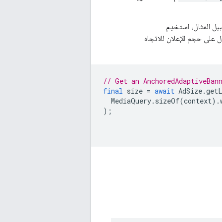
يل المثال، استخدِم
على حجم الإعلان للاتجاه
// Get an AnchoredAdaptiveBan
final
size
=
await
AdSize
.
get
MediaQuery
.
sizeOf
(
context
).
);