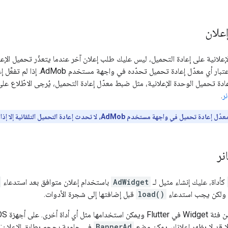
علان
لانية على إعادة التحميل، ليس عليك طلب إعلان آخر عندما يتعذّر تحميل الإعل
يأخذ في الاعتبار أي معدّل إعادة ت
دة تحميل الوحدة الإعلانية، مثل ضبط معدّل إعادة التحميل، يُرجى الاطّلاع عل
نر
.
ي واجهة مستخدم AdMob، لا تحدث إعادة التحميل التلقائية إلا إذا كان البانر مرئيًا على الشاشة.
نر
كأداة، عليك إنشاء مثيل لـ
AdWidget
باستخدام إعلان متوافق بعد استدعاء
 ولكن يجب استدعاء
load()
قبل إضافتها إلى شجرة الأدوات.
لا قد لا يظهر إعلانك. يمكن وضع
BannerAd
في حاوية بحجم يطابق الإعلان: