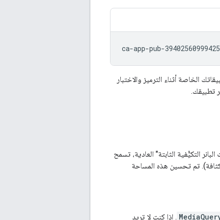
اتك الخاصة أثناء الترميز والاختبار
ر تطبيقك.
 البانر التكيُّفية الثابتة" العادية، تسمح
% 20 من ارتفاع الشاشة، بين 50 و150 بكسل مستقل الكثافة). تم تحسين هذه المساحة
MediaQuer
. إذا كنت لا تريد