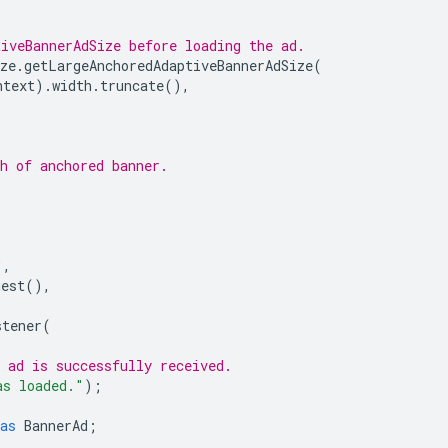
tiveBannerAdSize before loading the ad.
ze
.
getLargeAnchoredAdaptiveBannerAdSize
(
ntext
).
width
.
truncate
(),
h of anchored banner.
"
,
uest
(),
stener
(
 ad is successfully received.
as loaded."
);
as
BannerAd
;