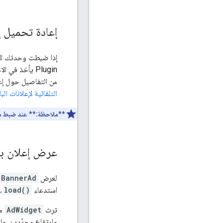
إعادة تحميل إ
إذا ضبطت وحدتك الإع
Plugin
من التفاصيل حول إعا
التلقائية لإعلانات البا
**ملاحظة:**
عند ضبط معدّل إعادة تحميل ف
عرض إعلان با
لعرض
BannerAd
استدعاء
load()
،
ترث
AdWidget
وارتفاع محدّدين. وإ