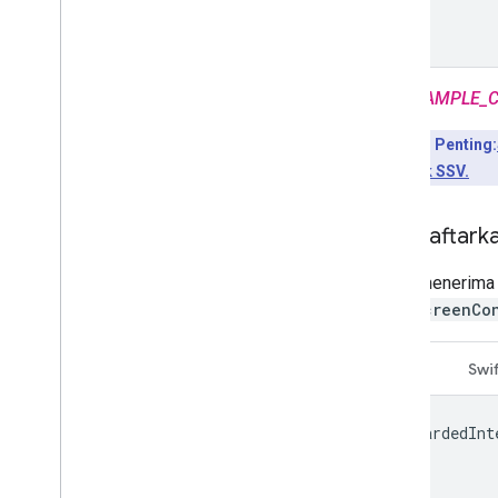
}
Ganti
SAMPLE_C
Poin Penting:
callback SSV.
Mendaftarka
Untuk menerima 
fullScreenCo
Swift
Swif
rewardedInt