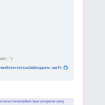
ion
)
."
)
rdedInterstitialAdSnippets
.
swift
a harus menampilkan layar pengantar yang