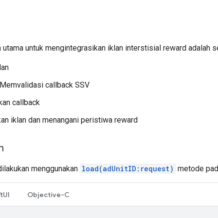
n
utama untuk mengintegrasikan iklan interstisial reward adalah s
lan
 Memvalidasi callback SSV
an callback
n iklan dan menangani peristiwa reward
n
 dilakukan menggunakan
load(adUnitID:request)
metode pa
tUI
Objective-C