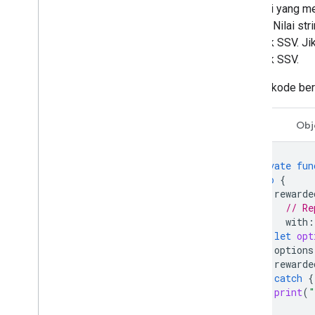
Aplikasi yang m
reward. Nilai st
callback SSV. Ji
callback SSV.
Contoh kode ber
Swift
Obj
private
fun
do
{
rewarde
// Re
with
:
let
opt
options
rewarde
}
catch
{
print
(
"
}