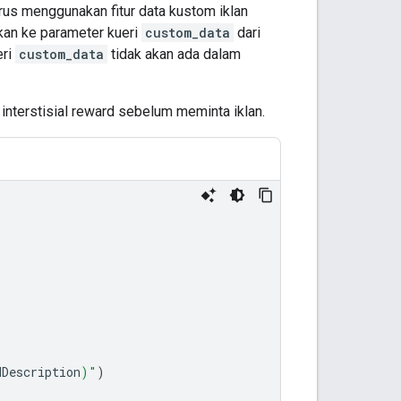
rus menggunakan fitur data kustom iklan
skan ke parameter kueri
custom_data
dari
eri
custom_data
tidak akan ada dalam
interstisial reward sebelum meminta iklan.
dDescription
)
"
)