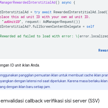
ManagerRewardedInterstitialAd
()
async
{
dInterstitialAd
=
try
await
RewardedInterstitialAd
.
load
(
place this ad unit ID with your own ad unit ID.
"
adUnitID
"
,
request
:
AdManagerRequest
())
dInterstitialAd
?.
fullScreenContentDelegate
=
self
Rewarded ad failed to load with error: 
\(
error
.
localize
Rewa
ngan ID unit iklan Anda.
nggunakan panggilan pemuatan iklan untuk membuat cache iklan pr
tayangkan dengan latensi nol saat diperlukan. Karena masa berlaku ikl
ang dengan iklan baru setiap jam.
mvalidasi callback verifikasi sisi server (SSV)