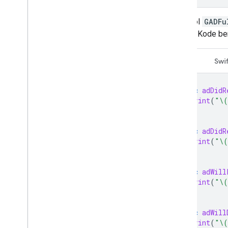
Protokol
GADFu
ditutup. Kode b
Swift
Swif
func
adDidR
print
(
"
\(
}
func
adDidR
print
(
"
\(
}
func
adWill
print
(
"
\(
}
func
adWill
print
(
"
\(