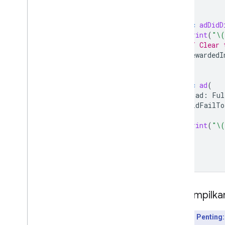
}
func
adDidD
print
(
"
\(
// Clear 
rewardedI
}
func
ad
(
_
ad
:
Ful
didFailTo
)
{
print
(
"
\(
}
Menampilkan
Poin Penting: