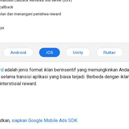
alidasi callback verifikasi sisi server (SSV)
callback
klan dan menangani peristiwa reward
nya
Android
iOS
Unity
Flutter
rd
adalah jenis format iklan berinsentif yang memungkinkan And
selama transisi aplikasi yang biasa terjadi. Berbeda dengan ikla
nterstisial reward.
utkan,
siapkan
Google Mobile Ads SDK
.