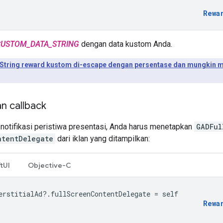
Rewa
USTOM_DATA_STRING
dengan data kustom Anda.
String reward kustom di-escape dengan persentase dan mungkin m
n callback
notifikasi peristiwa presentasi, Anda harus menetapkan
GADFul
ntentDelegate
dari iklan yang ditampilkan:
tUI
Objective-C
erstitialAd
?.
fullScreenContentDelegate
=
self
Rewa