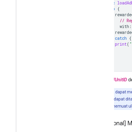
Menggabungkan iklan native dan
func
loadAd
banner
do
{
Setelan global
rewarde
Pendapatan iklan di tingkat tayangan
// Re
iklan
with
:
MRAID
rewarde
}
catch
{
Targeting
print
(
"
Open Measurement (OM)
}
Browser dalam aplikasi
}
Ganti
adUnitID
de
Tips:
Anda dapat me
sehingga iklan dapat di
cache ini dan memuat ul
[Opsional] Me