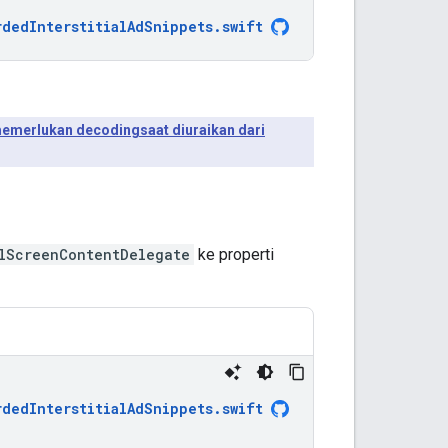
rdedInterstitialAdSnippets
.
swift
emerlukan decodingsaat diuraikan dari
lScreenContentDelegate
ke properti
rdedInterstitialAdSnippets
.
swift