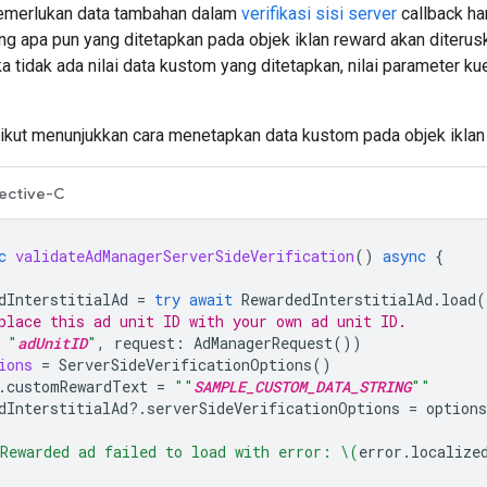
emerlukan data tambahan dalam
verifikasi sisi server
callback ha
ring apa pun yang ditetapkan pada objek iklan reward akan diteru
ka tidak ada nilai data kustom yang ditetapkan, nilai parameter ku
ikut menunjukkan cara menetapkan data kustom pada objek iklan 
ective-C
c
validateAdManagerServerSideVerification
()
async
{
dInterstitialAd
=
try
await
RewardedInterstitialAd
.
load
(
place this ad unit ID with your own ad unit ID.
"
adUnitID
"
,
request
:
AdManagerRequest
())
ions
=
ServerSideVerificationOptions
()
.
customRewardText
=
""
SAMPLE_CUSTOM_DATA_STRING
""
dInterstitialAd
?.
serverSideVerificationOptions
=
options
Rewarded ad failed to load with error: 
\(
error
.
localize