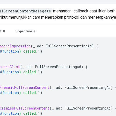
llScreenContentDelegate
menangani callback saat iklan berha
erikut menunjukkan cara menerapkan protokol dan menetapkannya 
tUI
Objective-C
ecordImpression
(
_
ad
:
FullScreenPresentingAd
)
{
#function
)
 called."
)
ecordClick
(
_
ad
:
FullScreenPresentingAd
)
{
#function
)
 called."
)
PresentFullScreenContent
(
_
ad
:
FullScreenPresentingAd
)
#function
)
 called."
)
DismissFullScreenContent
(
_
ad
:
FullScreenPresentingAd
)
#function
)
 called."
)