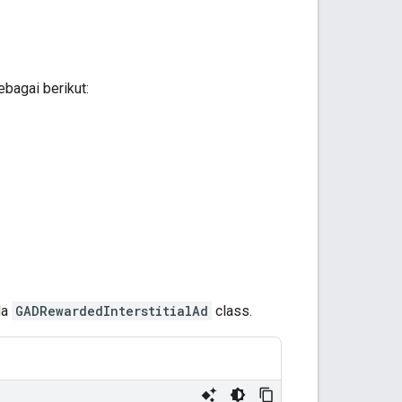
ebagai berikut:
da
GADRewardedInterstitialAd
class.