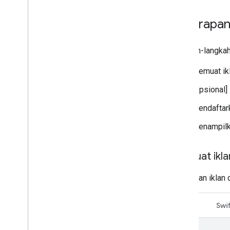
Hukum privasi negara bagian Amerika
Serikat
Penerapa
User Messaging Platform (UMP) SDK
Langkah-langkah 
Memecahkan masalah iklan
Mengelola pemeriksa iklan
Memuat ik
Menguji jenis materi iklan
[Opsional]
Error pemuatan iklan
Info respons
Mendaftark
Mencatat ID respons iklan ke
Crashlytics
Menampilka
Pelacakan jaringan
Alat pratinjau dan penayangan materi
Memuat ikla
iklan
Pemuatan iklan
Optimalkan
Pramuat iklan
Swift
Swif
Akses langsung Ad Exchange
Metadata iklan