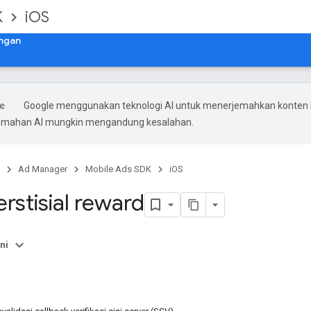
K
iOS
ngan
Google menggunakan teknologi AI untuk menerjemahkan konten
rjemahan AI mungkin mengandung kesalahan.
Ad Manager
Mobile Ads SDK
iOS
terstisial reward
ni