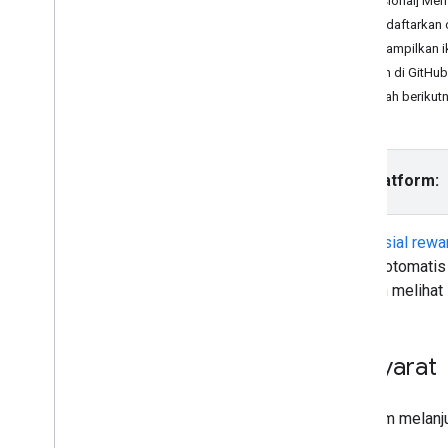
[Opsional] Memv
Banner
Mendaftarkan 
Interstisial
Menampilkan i
Native
Contoh di GitHub
Reward
Langkah berikut
Interstisial reward
Mengintegrasikan mediasi
Menyiapkan mediasi
Pilih platform:
Memilih sumber iklan
Mengintegrasikan sumber iklan
Interstisial rewa
Memecahkan masalah bidding
secara otomatis 
Membuat peristiwa kustom
memilih melihat i
Mengontrol privasi
Strategis
Prasyarat
Mode penayangan iklan
Pengungkapan data App Store
Sebelum melanj
Keamanan transpor aplikasi
Kebijakan data lokasi presisi