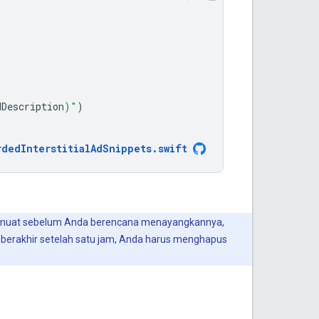
dDescription
)
"
)
rdedInterstitialAdSnippets
.
swift
amuat sebelum Anda berencana menayangkannya,
an berakhir setelah satu jam, Anda harus menghapus