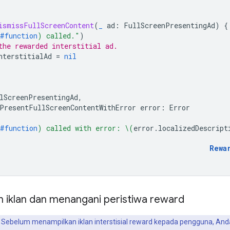
ismissFullScreenContent
(
_
ad
:
FullScreenPresentingAd
)
{
#function
)
 called."
)
the rewarded interstitial ad.
nterstitialAd
=
nil
lScreenPresentingAd
,
PresentFullScreenContentWithError
error
:
Error
#function
)
 called with error: 
\(
error
.
localizedDescript
Rewa
 iklan dan menangani peristiwa reward
Sebelum menampilkan iklan interstisial reward kepada pengguna, And