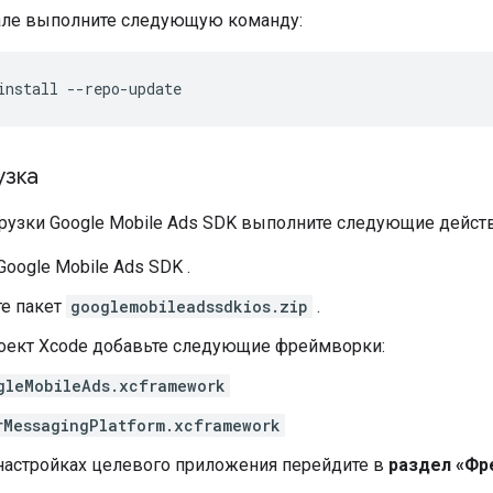
але выполните следующую команду:
install --repo-update
узка
грузки
Google Mobile Ads SDK
выполните следующие действ
Google Mobile Ads SDK
.
те пакет
googlemobileadssdkios.zip
.
роект Xcode добавьте следующие фреймворки:
gleMobileAds.xcframework
rMessagingPlatform.xcframework
астройках целевого приложения перейдите в
раздел «Фр
.