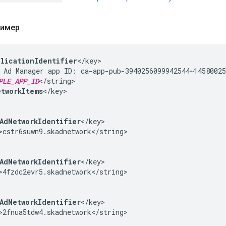
ример
plicationIdentifier
</key>

 Ad Manager app ID: ca-app-pub-3940256099942544~14580025
PLE_APP_ID
</string>

tworkItems
</key>

AdNetworkIdentifier
</key>

>cstr6suwn9.skadnetwork</string>

AdNetworkIdentifier
</key>

>4fzdc2evr5.skadnetwork</string>

AdNetworkIdentifier
</key>

>2fnua5tdw4.skadnetwork</string>
