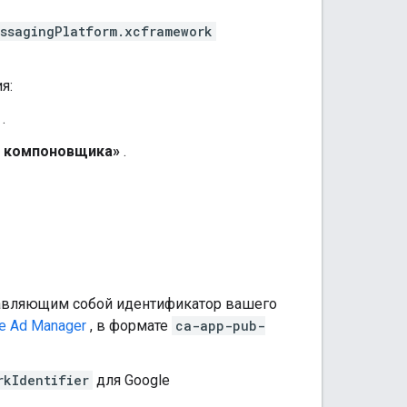
ssagingPlatform.xcframework
я:
.
и компоновщика»
.
авляющим собой идентификатор вашего
е Ad Manager
, в формате
ca-app-pub-
rkIdentifier
для Google