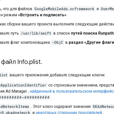
, что для файлов
GoogleMobileAds.xcframework
и
UserMe
ен режим
«Встроить и подписать»
.
йках сборки вашего проекта выполните следующие действи
вьте путь
/usr/lib/swift
в список
путей поиска Runpath
авьте флаг компоновщика
-ObjC
в
раздел «Другие флаг
файл Info
.
plist
.
list
вашего приложения добавьте следующие ключи:
DApplicationIdentifier
со строковым значением, предст
ия Ad Manager
, найденный в пользовательском интерфейс
#########~##########
.
AdNetworkItems
. Этот ключ содержит значения
SKAdNetwo
n9.skadnetwork
и
некоторых сторонних покупателей
.