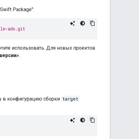
wift Package":
ile-ads.git
отите использовать. Для новых проектов
версии»
.
ку в конфигурацию сборки
target