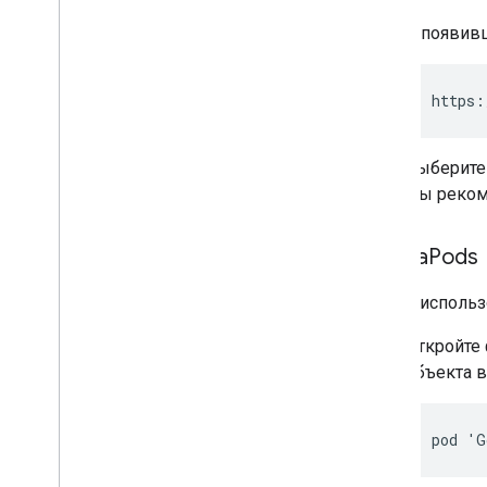
Трассировка сети
В появивш
Инструменты предварительного
просмотра и доставки креативных
материалов
,
Инструменты
предварительного просмотра и
https
:
доставки креативных материалов
Оптимизировать
Выберите
Предварительная загрузка
мы реком
рекламы
Прямой доступ к Ad Exchange
Cocoa
Pods
Метаданные объявления
Сочетание нативной и баннерной
рекламы
.
Чтобы исполь
Глобальные настройки
Откройте
Доход от рекламы на уровне
показов
объекта 
МРАИД
Таргетинг
pod 'G
Открытое измерение (OM)
,
Открытое измерение (OM)