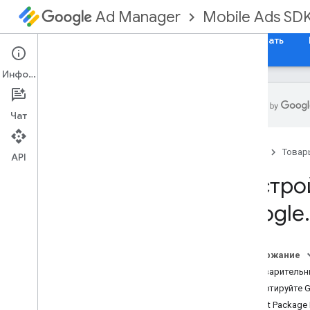
Mobile Ads SD
Ad Manager
Руководства
Справочные материалы
Скачать
Информация
Чат
Настройка SDK для мобильной
рекламы Google
.
Главная
Товар
API
Примечания к выпускам
Настро
Устаревание и закат
Миграция версий SDK
Google
.
Включить тестовые объявления
Рендеринг рекламы i
Phone X
Используйте навыки агента
Содержание
Предварительн
Выберите формат объявления
.
Импортируйте G
Приложение открыто
Swift Package