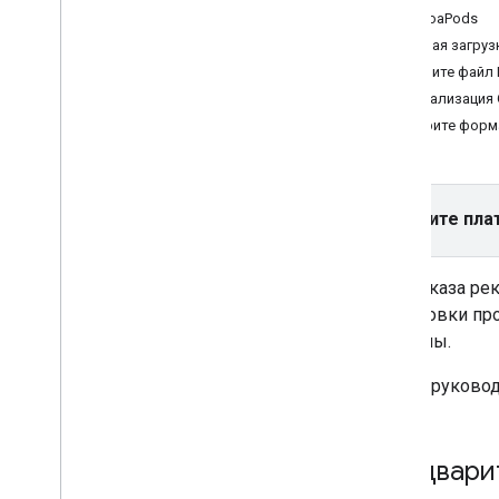
Баннер
CocoaPods
Межстраничный
Ручная загруз
Родной
Обновите файл In
Награжден
Инициализация 
Межстраничное объявление с
Выберите форм
вознаграждением
Интегрировать медиацию
,
Интегрировать медиацию
Выберите пла
Организуйте медиацию
,
Организуйте
медиацию
Выберите источники рекламы
.
Для показа ре
Интеграция источников рекламы
,
подготовки пр
Интеграция источников рекламы
рекламы.
Устранение неполадок со ставками
Создавайте собственные события
В этом руково
Контроль конфиденциальности
Стратегии
Предвари
Режимы показа рекламы