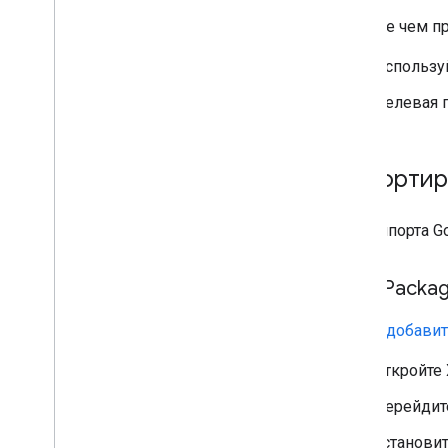
Раскрытие данных App Store
Прежде чем про
Безопасность транспорта
приложений
Используй
Политика в отношении точных
данных о местоположении
Целевая п
Законы о конфиденциальности
штатов США
SDK платформы обмена
сообщениями пользователей (UMP)
,
Импортир
SDK платформы обмена
сообщениями пользователей (UMP)
Для импорта
G
Устранение неполадок с
рекламой
,
Устранение неполадок
с рекламой
Swift Packa
Управление инспектором рекламы
,
Управление инспектором рекламы
Чтобы
добавит
Тестируйте типы объявлений
Откройте 
Ошибки загрузки объявлений
Информация об ответе
Перейдит
Запишите идентификатор ответа на
объявление в Crashlytics
.
Установи