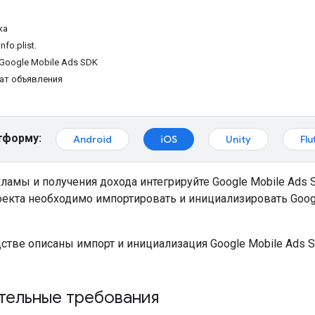
ка
fo.plist.
Google Mobile Ads SDK
ат объявления
тформу:
Android
iOS
Unity
Flu
кламы и получения дохода интегрируйте
Google Mobile Ads 
оекта необходимо импортировать и инициализировать
Goog
дстве описаны импорт и инициализация
Google Mobile Ads 
тельные требования