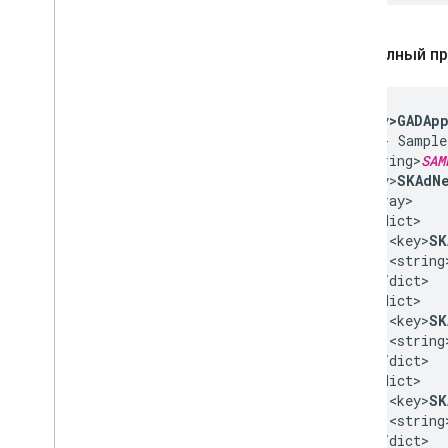
Полный п
<key
>GADAp
<!-- Sample
<string>
SAM
<key>
SKAdNe
<array>

  <dict>

    <key>
SK
    <string
  </dict>

  <dict>

    <key>
SK
    <string
  </dict>

  <dict>

    <key>
SK
    <string
  </dict>
