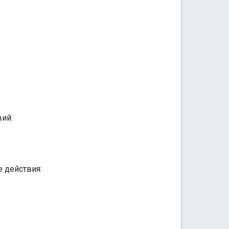
ий:
 действия: