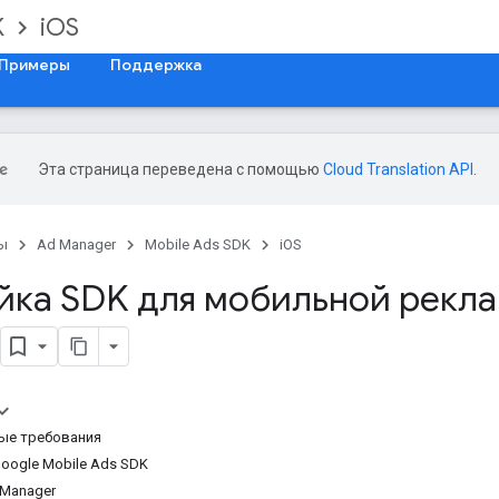
K
iOS
Примеры
Поддержка
Эта страница переведена с помощью
Cloud Translation API
.
ы
Ad Manager
Mobile Ads SDK
iOS
йка SDK для мобильной рекл
ые требования
oogle Mobile Ads SDK
 Manager