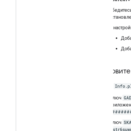
Убедитесь
установл
В настро
Доба
Доб
Обновите 
В файл
Info.p
Ключ
GA
приложен
#######
Ключ
SK
cstr6suw