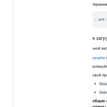
Браузеры в приложениях
В термин
pod 
Ручная загр
Для ручной за
Скачайте
Распакуй
В свой п
Goo
Use
В
общих
н
контент»