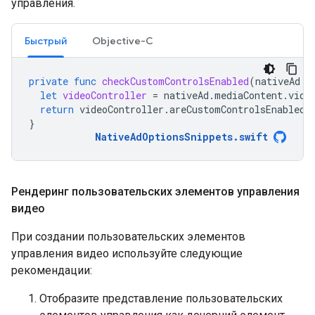
управления.
Быстрый
Objective-C
private
func
checkCustomControlsEnabled
(
nativeAd
:
let
videoController
=
nativeAd
.
mediaContent
.
vide
return
videoController
.
areCustomControlsEnabled
}
NativeAdOptionsSnippets
.
swift
Рендеринг пользовательских элементов управления
видео
При создании пользовательских элементов
управления видео используйте следующие
рекомендации:
Отобразите представление пользовательских