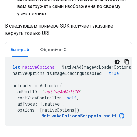
вам загружать сами изображения по своему
усмотрению.
В следующем примере SDK получает указание
вернуть только URI.
Быстрый
Objective-C
let
nativeOptions
=
NativeAdImageAdLoaderOptions
()
nativeOptions
.
isImageLoadingDisabled
=
true
adLoader
=
AdLoader
(
adUnitID
:
"
nativeAdUnitID
"
,
rootViewController
:
self
,
adTypes
:
[.
native
],
options
:
[
nativeOptions
])
NativeAdOptionsSnippets
.
swift